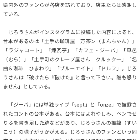
県内外のファンらが各店を訪れており、店主たちは感謝し
ている。
じろうさんがインスタグラムに投稿した内容によると、
台本があるのは「土手の珈琲屋 万茶ン（まんちゃん）」
「ラジャコート」「煉瓦亭」「カフェ・ジーバ」「草邑
（むら）」「土手町のクレープ屋さん クルックー」「名
曲＆珈琲 ひまわり」「ブルーエイト」「ドルフ」。じろ
うさんは「破けたら『破けた』と言って下さい。誰も怒り
ません」としている。
「ジーバ」には単独ライブ「sept」と「onze」で披露さ
れたコントの台本がある。台本にはよれやしみ、ペンでせ
りふを書き足した跡などがあり、じろうさんの推敲（すい
こう）の様子がうかがえる。じろうさんのファンという同