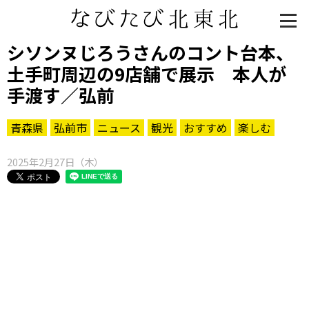
シソンヌじろうさんのコント台本、
土手町周辺の9店舗で展示 本人が
手渡す／弘前
青森県
弘前市
ニュース
観光
おすすめ
楽しむ
2025年2月27日（木）
知る一覧
世界遺産
文化・歴史
パワースポット
ミステリー
観る一覧
桜
花
紅葉
楽しむ一覧
まつり・イベント
聖地
おみやげ・特産
道の駅・産直
鉄道
アウトドア・レジャー