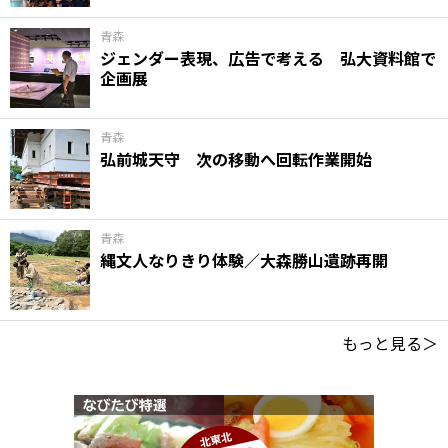
青森
ジェンダー表現、広告で考える 弘大資料館で
企画展
青森
弘前城天守 次の移動へ回転作業開始
青森
縄文人なりきり体験／大森勝山遺跡再開
もっと見る＞