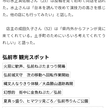
市の水上真佐樹さん（23）は投稿を見て初めて同店を訪れ
た。水上さんは「台本を読んで改めて演技力の高さを感じ
た。他の店にも行ってみたい」と話した。
店主の成田久子さん（52）は「県内外からファンが見に
来てくれている。土手町のためにいろいろ考えてくれてう
れしい」と語った。
弘前市 観光スポット
火扇に歓声、弘前ねぷたまつり開幕
弘前城天守 次の移動へ回転作業開始
縄文人なりきり体験／大森勝山遺跡再開
幻想的 街中に金魚ねぷた／弘前
夏真っ盛り、ヒマワリ見ごろ／弘前市りんご公園