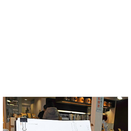
味わう一覧
麺類
ご当地グルメ
酒
スイーツ
癒す一覧
温泉
自然
宿泊
青森県
岩手県
秋田県