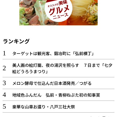
ランキング
ターゲットは観光客、鍛冶町に「弘前横丁」
美人画の絵灯籠、夜の湯沢を照らす ７日まで「七夕
絵どうろうまつり」
メロン酵母で仕込んだ日本酒発売／つがる
地域色ふんだん 弘前・青柳ねぷた初の知事賞
豪華な山車お還り・八戸三社大祭