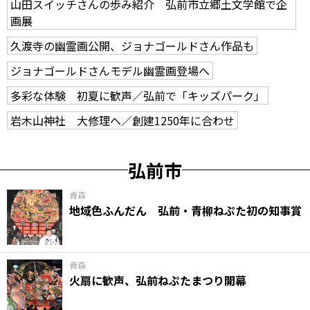
山田スイッチさんの歩み紹介 弘前市立郷土文学館で企
画展
久渡寺の幽霊画公開、ジョナゴールドさん作品も
ジョナゴールドさんモデル幽霊画登場へ
多彩な体験 初夏に歓声／弘前で「キッズパーク」
岩木山神社 大修理へ／創建1250年に合わせ
弘前市
青森
地域色ふんだん 弘前・青柳ねぷた初の知事賞
青森
火扇に歓声、弘前ねぷたまつり開幕