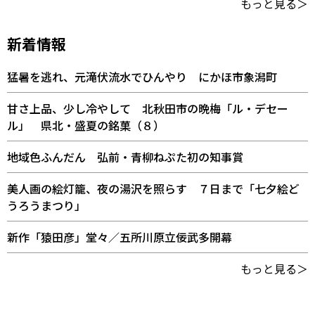
もっと見る＞
新着情報
猛暑を逃れ、元滝伏流水でひんやり にかほ市象潟町
甘さ上品、少し冷やして 北秋田市の晩梅「ル・デセー
ル」 県北・盛夏の銘菓（８）
地域色ふんだん 弘前・青柳ねぷた初の知事賞
美人画の絵灯籠、夜の湯沢を照らす ７日まで「七夕絵ど
うろうまつり」
新作「猿田彦」堂々／五所川原立佞武多開幕
もっと見る＞