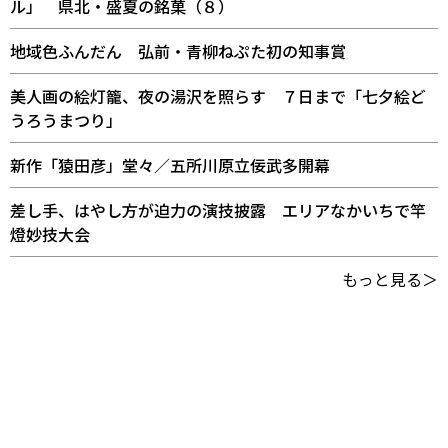
ル」 県北・盛夏の銘菓（８）
地域色ふんだん 弘前・青柳ねぷた初の知事賞
美人画の絵灯籠、夜の湯沢を照らす ７日まで「七夕絵ど
うろうまつり」
新作「猿田彦」堂々／五所川原立佞武多開幕
差し手、はやし方が迫力の演技披露 エリアなかいちで竿
燈妙技大会
もっと見る＞