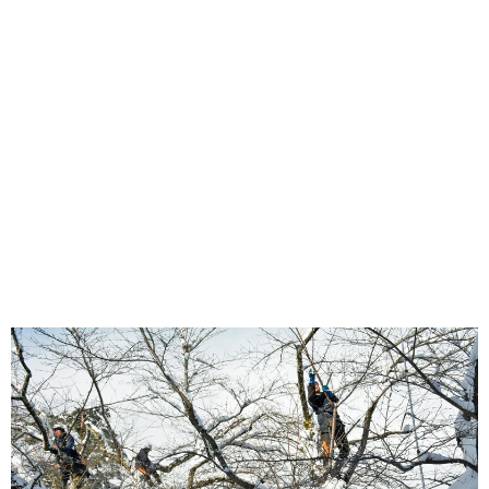
味わう一覧
麺類
ご当地グルメ
酒
スイーツ
癒す一覧
温泉
自然
宿泊
青森県
岩手県
秋田県