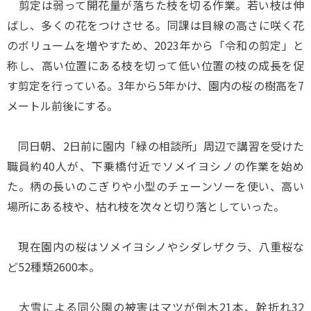
剪定は弱って開花量が落ちた枝を切る作業。若い枝は伸
ばし、多くの花をつけさせる。同課は目線の高さに咲く花
のボリュームを増やすため、2023年から「令和の剪定」と
称し、高い位置にある枝を切って低い位置の枝の成長を促
す剪定を行っている。3年から5年かけ、園内の桜の樹高を7
メートル前後にする。
同日朝、2日前に園内「緑の相談所」周辺で講習を受けた
職員約40人が、下乗橋付近でソメイヨシノの作業を始め
た。柄の長いのこぎりや小型のチェーンソーを使い、高い
場所にある枝や、枯れ枝を次々と切り落としていった。
現在園内の桜はソメイヨシノやシダレザクラ、八重桜な
ど52種類2600本。
大雪による同公園の被害はマツが倒木21本、幹折れ32