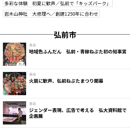
多彩な体験 初夏に歓声／弘前で「キッズパーク」
岩木山神社 大修理へ／創建1250年に合わせ
弘前市
青森
地域色ふんだん 弘前・青柳ねぷた初の知事賞
青森
火扇に歓声、弘前ねぷたまつり開幕
青森
ジェンダー表現、広告で考える 弘大資料館で
企画展