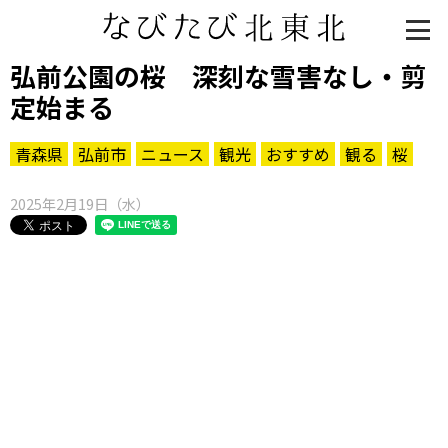
弘前公園の桜 深刻な雪害なし・剪
定始まる
青森県
弘前市
ニュース
観光
おすすめ
観る
桜
2025年2月19日（水）
知る一覧
世界遺産
文化・歴史
パワースポット
ミステリー
観る一覧
桜
花
紅葉
楽しむ一覧
まつり・イベント
聖地
おみやげ・特産
道の駅・産直
鉄道
アウトドア・レジャー