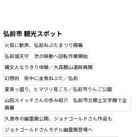
弘前市 観光スポット
火扇に歓声、弘前ねぷたまつり開幕
弘前城天守 次の移動へ回転作業開始
縄文人なりきり体験／大森勝山遺跡再開
幻想的 街中に金魚ねぷた／弘前
夏真っ盛り、ヒマワリ見ごろ／弘前市りんご公園
山田スイッチさんの歩み紹介 弘前市立郷土文学館で企
画展
久渡寺の幽霊画公開、ジョナゴールドさん作品も
ジョナゴールドさんモデル幽霊画登場へ