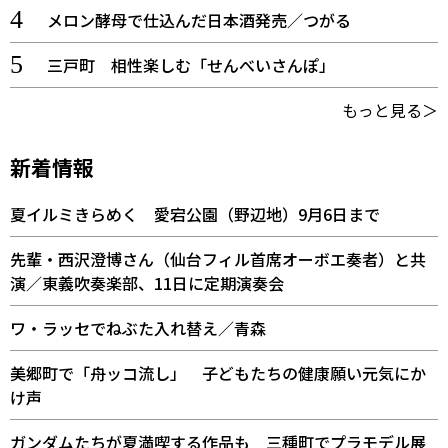
メロン酵母で仕込んだ日本酒発売／つがる
三戸町 相性楽しむ「せんべいさんぽ」
もっと見る＞
新着情報
夏イルミきらめく 愛宕公園（野辺地）9月6日まで
先輩・西沢澄博さん（仙台フィル首席オーボエ奏者）と共
演／東義吹奏楽部、11日に定期演奏会
ワ・ラッセでねぶた入れ替え／青森
美郷町で「舟ッコ流し」 子どもたちの健康願い元気にか
け声
ガンダムたちが夏満喫する作品も 三種町でプラモデル展