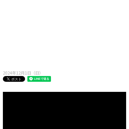
味わう一覧
麺類
ご当地グルメ
酒
スイーツ
癒す一覧
温泉
自然
宿泊
青森県
岩手県
秋田県
2024年12月1日（日）