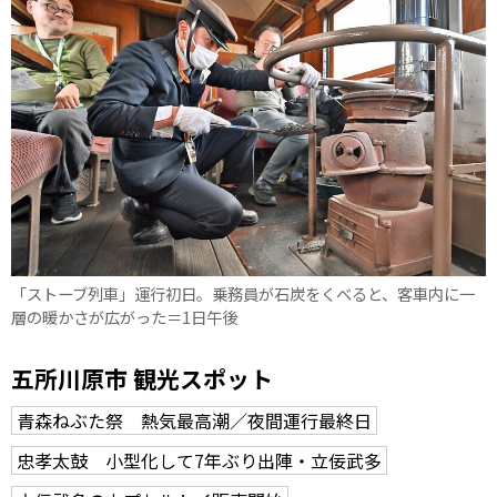
「ストーブ列車」運行初日。乗務員が石炭をくべると、客車内に一
層の暖かさが広がった＝1日午後
五所川原市 観光スポット
青森ねぶた祭 熱気最高潮／夜間運行最終日
忠孝太鼓 小型化して7年ぶり出陣・立佞武多