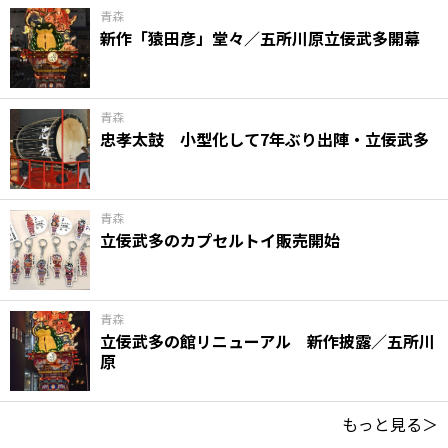
青森
新作「猿田彦」堂々／五所川原立佞武多開幕
青森
忠孝太鼓 小型化して7年ぶり出陣・立佞武多
青森
立佞武多のカプセルトイ販売開始
青森
立佞武多の館リニューアル 新作披露／五所川
原
もっと見る＞