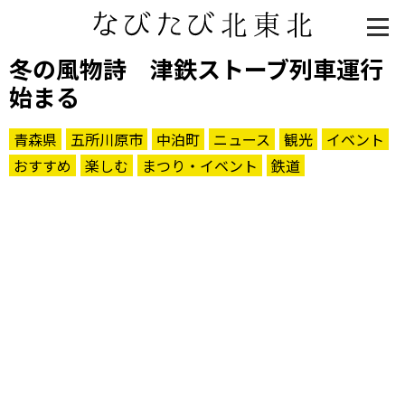
冬の風物詩 津鉄ストーブ列車運行
始まる
青森県
五所川原市
中泊町
ニュース
観光
イベント
おすすめ
楽しむ
まつり・イベント
鉄道
知る一覧
世界遺産
文化・歴史
パワースポット
ミステリー
観る一覧
桜
花
紅葉
楽しむ一覧
まつり・イベント
聖地
おみやげ・特産
道の駅・産直
鉄道
アウトドア・レジャー