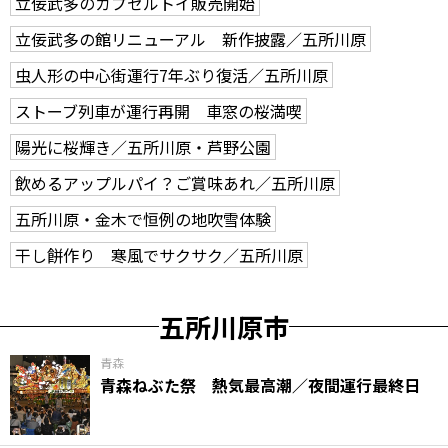
立佞武多のカプセルトイ販売開始
立佞武多の館リニューアル 新作披露／五所川原
虫人形の中心街運行7年ぶり復活／五所川原
ストーブ列車が運行再開 車窓の桜満喫
陽光に桜輝き／五所川原・芦野公園
飲めるアップルパイ？ご賞味あれ／五所川原
五所川原・金木で恒例の地吹雪体験
干し餅作り 寒風でサクサク／五所川原
五所川原市
青森
青森ねぶた祭 熱気最高潮／夜間運行最終日