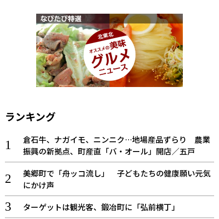
ランキング
倉石牛、ナガイモ、ニンニク…地場産品ずらり 農業
振興の新拠点、町産直「バ・オール」開店／五戸
美郷町で「舟ッコ流し」 子どもたちの健康願い元気
にかけ声
ターゲットは観光客、鍛冶町に「弘前横丁」