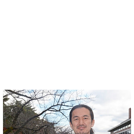
味わう一覧
麺類
ご当地グルメ
酒
スイーツ
癒す一覧
温泉
自然
宿泊
青森県
岩手県
秋田県