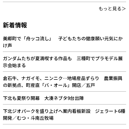
もっと見る＞
新着情報
美郷町で「舟ッコ流し」 子どもたちの健康願い元気にか
け声
ガンダムたちが夏満喫する作品も 三種町でプラモデル展
示会始まる
倉石牛、ナガイモ、ニンニク…地場産品ずらり 農業振興
の新拠点、町産直「バ・オール」開店／五戸
下北も夏祭り開幕 大湊ネブタ9台出陣
下北ジオパークを盛り上げへ案内看板新設 ジェラート6種
開発／むつ・斗南丘牧場