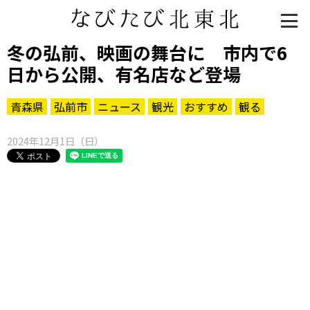
冬の弘前、映画の舞台に 市内で6
日から公開、有名店など登場
青森県
弘前市
ニュース
観光
おすすめ
観る
2024年12月1日（日）
知る一覧
世界遺産
文化・歴史
パワースポット
ミステリー
観る一覧
桜
花
紅葉
楽しむ一覧
まつり・イベント
聖地
おみやげ・特産
道の駅・産直
鉄道
アウトドア・レジャー