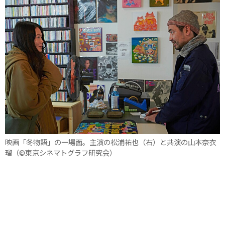
映画「冬物語」の一場面。主演の松浦祐也（右）と共演の山本奈衣
瑠（©東京シネマトグラフ研究会）