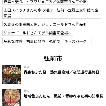
夏真っ盛り、ヒマワリ見ごろ／弘前市りんご公園
山田スイッチさんの歩み紹介 弘前市立郷土文学館で企
画展
久渡寺の幽霊画公開、ジョナゴールドさん作品も
ジョナゴールドさんモデル幽霊画登場へ
多彩な体験 初夏に歓声／弘前で「キッズパーク」
弘前市
青森
青森ねぶた祭 熱気最高潮／夜間運行最終日
青森
地域色ふんだん 弘前・青柳ねぷた初の知事賞