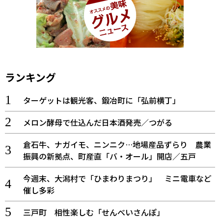
ランキング
ターゲットは観光客、鍛冶町に「弘前横丁」
メロン酵母で仕込んだ日本酒発売／つがる
倉石牛、ナガイモ、ニンニク…地場産品ずらり 農業
振興の新拠点、町産直「バ・オール」開店／五戸
今週末、大潟村で「ひまわりまつり」 ミニ電車など
催し多彩
三戸町 相性楽しむ「せんべいさんぽ」