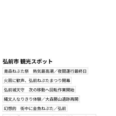
弘前市 観光スポット
青森ねぶた祭 熱気最高潮／夜間運行最終日
火扇に歓声、弘前ねぷたまつり開幕
弘前城天守 次の移動へ回転作業開始
縄文人なりきり体験／大森勝山遺跡再開
幻想的 街中に金魚ねぷた／弘前