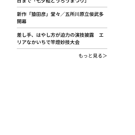
日まで「七夕絵どうろうまつり」
新作「猿田彦」堂々／五所川原立佞武多
開幕
差し手、はやし方が迫力の演技披露 エ
リアなかいちで竿燈妙技大会
もっと見る＞