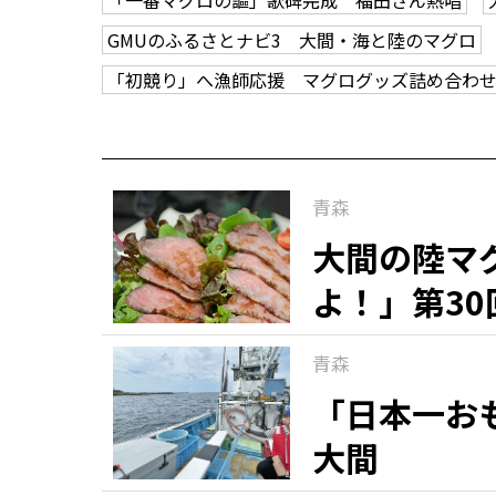
「一番マグロの謳」歌碑完成 福田さん熱唱
GMUのふるさとナビ3 大間・海と陸のマグロ
「初競り」へ漁師応援 マグログッズ詰め合わ
青森
大間の陸マ
よ！」第30
青森
「日本一お
大間