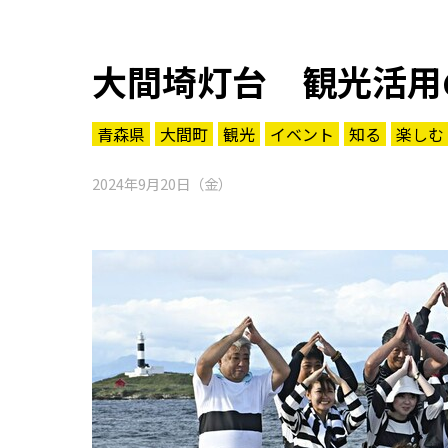
大間埼灯台 観光活用
青森県
大間町
観光
イベント
知る
楽しむ
2024年9月20日（金）
知る一覧
世界遺産
文化・歴史
パワースポット
ミステリー