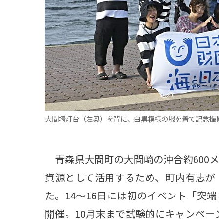
観る一覧
桜
花
紅葉
楽しむ一覧
まつり・イベント
聖地
おみやげ・特産
道の駅・産直
鉄道
アウトドア・レジャー
味わう一覧
麺類
ご当地グルメ
酒
スイーツ
大間埼灯台（左奥）を背に、白黒模様の服を着て記念撮
癒す一覧
温泉
自然
宿泊
青森県大間町の大間崎の沖合約600
青森県
岩手県
秋田県
資源として活用するため、町内有志が
た。14～16日には初のイベント「突
開催。10月末まで試験的にキャンペー