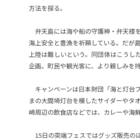
方法を探る。
弁天島には海や船の守護神・弁天様を
海上安全と豊漁を祈願している。だが
上陸は難しいという。同団体はこうし
企画。町民や観光客に、より親しみを
キャンペーンは日本財団「海と灯台プ
まの大間埼灯台を模したサイダーやタ
崎周辺の飲食店などでは、カレーや海
15日の突端フェスではグッズ販売の