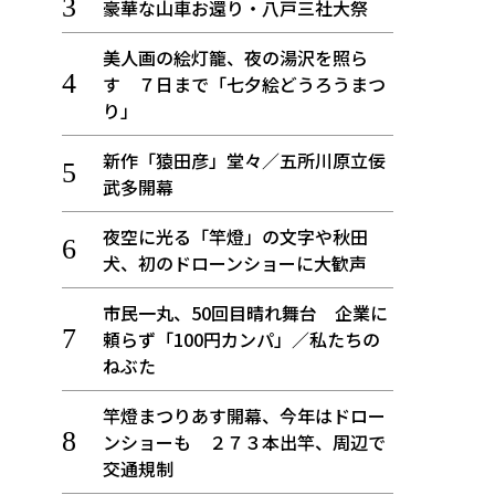
豪華な山車お還り・八戸三社大祭
美人画の絵灯籠、夜の湯沢を照ら
す ７日まで「七夕絵どうろうまつ
り」
新作「猿田彦」堂々／五所川原立佞
武多開幕
夜空に光る「竿燈」の文字や秋田
犬、初のドローンショーに大歓声
市民一丸、50回目晴れ舞台 企業に
頼らず「100円カンパ」／私たちの
ねぶた
竿燈まつりあす開幕、今年はドロー
ンショーも ２７３本出竿、周辺で
交通規制