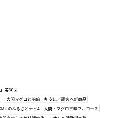
」第30回
大間マグロと船旅 割安に／誘客へ新商品
GMUのふるさとナビ4 大間・マグロ三昧フルコース