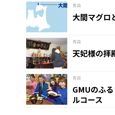
青森
大間マグロ
青森
天妃様の拝
青森
GMUのふ
ルコース