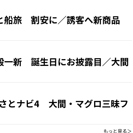
と船旅 割安に／誘客へ新商品
殿一新 誕生日にお披露目／大間
るさとナビ4 大間・マグロ三昧フ
もっと見る＞