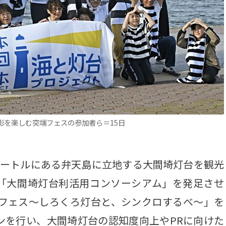
影を楽しむ突端フェスの参加者ら＝15日
メートルにある弁天島に立地する大間埼灯台を観光
「大間埼灯台利活用コンソーシアム」を発足させ
端フェス～しろくろ灯台と、シンクロするべ～」を
ンを行い、大間埼灯台の認知度向上やPRに向けた