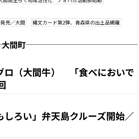
大間高生らで地域活性化 アオハル活動部始動
せ発売／大間
縄文カード第2弾、青森県の出土品網羅
大間町
グロ（大間牛） 「食べにおいで
回
もしろい」弁天島クルーズ開始／