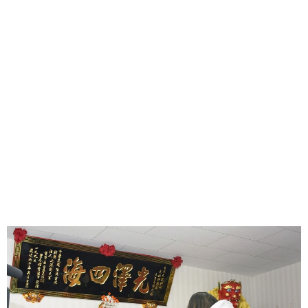
味わう一覧
麺類
ご当地グルメ
酒
スイーツ
癒す一覧
温泉
自然
宿泊
青森県
岩手県
秋田県