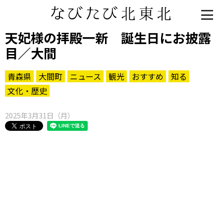
天妃様の拝殿一新 誕生日にお披露
目／大間
青森県
大間町
ニュース
観光
おすすめ
知る
文化・歴史
2025年3月31日（月）
知る一覧
世界遺産
文化・歴史
パワースポット
ミステリー
観る一覧
桜
花
紅葉
楽しむ一覧
まつり・イベント
聖地
おみやげ・特産
道の駅・産直
鉄道
アウトドア・レジャー