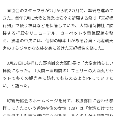
同協会のスタッフらが2月から約2カ月間、準備を進めて
きた。毎年7月に大漁と漁業の安全を祈願する祭り「天妃様
行列」で使う神具などを保管していた、大間稲荷神社に隣
接する拝殿をリニューアル。カーペットや電気配線を整
え、祭壇の中央には、信仰の総本山がある台湾・北港朝天
宮のきらびやかな衣装を身に着けた天妃様像を祭った。
3月23日に参拝した野﨑尚文大間町長は「大変素晴らしい
拝殿になった。（大間－函館間の）フェリーの大函丸とセ
ットで多くの観光客に訪れてもらえるようPRしていきた
い」と語った。
町観光協会のホームページを見て、お披露目に合わせ参
拝しにきたという香港在住の女性（29）は「台湾だけでな
く香港の人も天妃様に関心がある。多くの人が大間を訪れ