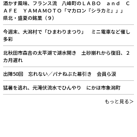
酒かす風味、フランス流 八峰町のＬＡＢＯ ａｎｄ Ｃ
ＡＦＥ ＹＡＭＡＭＯＴＯ「マカロン『シラカミ』」」
県北・盛夏の銘菓（９）
今週末、大潟村で「ひまわりまつり」 ミニ電車など催し
多彩
北秋田市森吉の太平湖で湖水開き 土砂崩れから復旧、２
カ月遅れ
出陣50回 忘れない／パナねぶた幕引き 会員ら涙
猛暑を逃れ、元滝伏流水でひんやり にかほ市象潟町
もっと見る＞