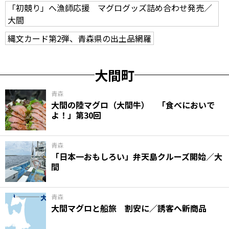
「初競り」へ漁師応援 マグログッズ詰め合わせ発売／
大間
縄文カード第2弾、青森県の出土品網羅
大間町
青森
大間の陸マグロ（大間牛） 「食べにおいで
よ！」第30回
青森
「日本一おもしろい」弁天島クルーズ開始／大
間
青森
大間マグロと船旅 割安に／誘客へ新商品