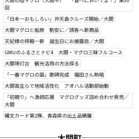
回
「日本一おもしろい」弁天島クルーズ開始／大間
大間マグロと船旅 割安に／誘客へ新商品
天妃様の拝殿一新 誕生日にお披露目／大間
GMUのふるさとナビ4 大間・マグロ三昧フルコース
大間埼灯台 観光活用の方法探る
「一番マグロの謳」歌碑完成 福田さん熱唱
大間高生らで地域活性化 アオハル活動部始動
「初競り」へ漁師応援 マグログッズ詰め合わせ発売／
大間
縄文カード第2弾、青森県の出土品網羅
大間町