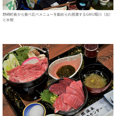
野﨑町長から食べ比べメニューを勧められ感激するGMU堀川（左）
と水樹