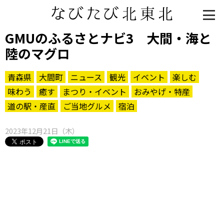
GMUのふるさとナビ3 大間・海と
陸のマグロ
青森県
大間町
ニュース
観光
イベント
楽しむ
味わう
癒す
まつり・イベント
おみやげ・特産
道の駅・産直
ご当地グルメ
宿泊
2023年12月21日（木）
知る一覧
世界遺産
文化・歴史
パワースポット
ミステリー
観る一覧
桜
花
紅葉
楽しむ一覧
まつり・イベント
聖地
おみやげ・特産
道の駅・産直
鉄道
アウトドア・レジャー