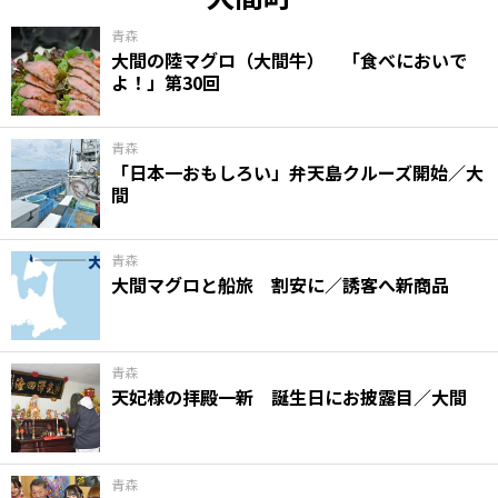
青森
大間の陸マグロ（大間牛） 「食べにおいで
よ！」第30回
青森
「日本一おもしろい」弁天島クルーズ開始／大
間
青森
大間マグロと船旅 割安に／誘客へ新商品
青森
天妃様の拝殿一新 誕生日にお披露目／大間
青森