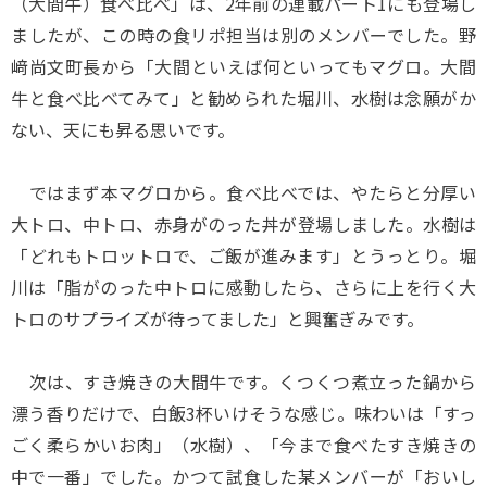
（大間牛）食べ比べ」は、2年前の連載パート1にも登場し
ましたが、この時の食リポ担当は別のメンバーでした。野
﨑尚文町長から「大間といえば何といってもマグロ。大間
牛と食べ比べてみて」と勧められた堀川、水樹は念願がか
ない、天にも昇る思いです。
ではまず本マグロから。食べ比べでは、やたらと分厚い
大トロ、中トロ、赤身がのった丼が登場しました。水樹は
「どれもトロットロで、ご飯が進みます」とうっとり。堀
川は「脂がのった中トロに感動したら、さらに上を行く大
トロのサプライズが待ってました」と興奮ぎみです。
次は、すき焼きの大間牛です。くつくつ煮立った鍋から
漂う香りだけで、白飯3杯いけそうな感じ。味わいは「すっ
ごく柔らかいお肉」（水樹）、「今まで食べたすき焼きの
中で一番」でした。かつて試食した某メンバーが「おいし