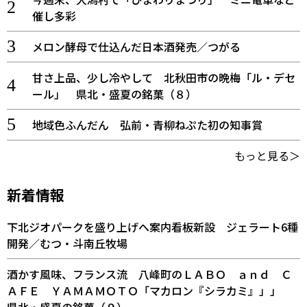
催し多彩
メロン酵母で仕込んだ日本酒発売／つがる
甘さ上品、少し冷やして 北秋田市の晩梅「ル・デセ
ール」 県北・盛夏の銘菓（８）
地域色ふんだん 弘前・青柳ねぷた初の知事賞
もっと見る＞
新着情報
下北ジオパークを盛り上げへ案内看板新設 ジェラート6種
開発／むつ・斗南丘牧場
酒かす風味、フランス流 八峰町のＬＡＢＯ ａｎｄ Ｃ
ＡＦＥ ＹＡＭＡＭＯＴＯ「マカロン『シラカミ』」」
県北・盛夏の銘菓（９）