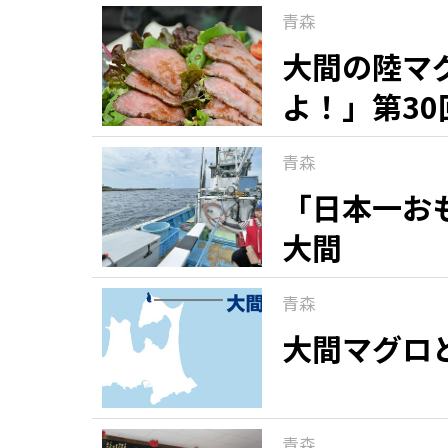
青森
大間の陸マ
よ！」第30
青森
「日本一お
大間
青森
大間マグロ
青森