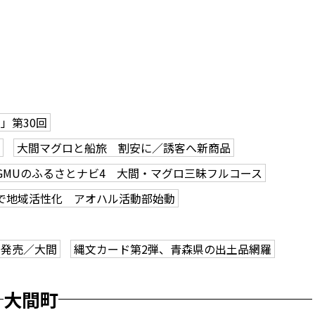
」第30回
大間マグロと船旅 割安に／誘客へ新商品
GMUのふるさとナビ4 大間・マグロ三昧フルコース
で地域活性化 アオハル活動部始動
せ発売／大間
縄文カード第2弾、青森県の出土品網羅
大間町