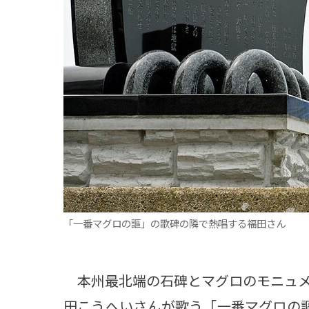
観る一覧
桜
花
紅葉
楽しむ一覧
まつり・イベント
聖地
おみやげ・特産
道の駅・産直
鉄道
アウトドア・レジャー
味わう一覧
麺類
ご当地グルメ
酒
スイーツ
癒す一覧
温泉
自然
宿泊
「一番マグロの謳」の歌碑の隣で熱唱する福田さん
青森県
岩手県
秋田県
本州最北端の石碑とマグロのモニュメ
田こうへいさんが歌う「一番マグロの