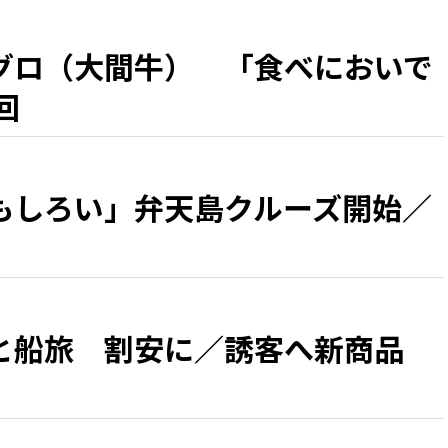
グロ（大間牛） 「食べにおいで
回
もしろい」弁天島クルーズ開始／
と船旅 割安に／誘客へ新商品