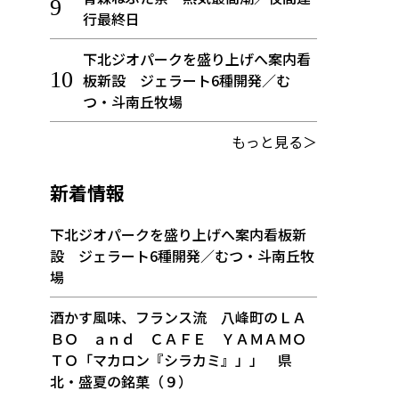
行最終日
下北ジオパークを盛り上げへ案内看
板新設 ジェラート6種開発／む
つ・斗南丘牧場
もっと見る＞
新着情報
下北ジオパークを盛り上げへ案内看板新
設 ジェラート6種開発／むつ・斗南丘牧
場
酒かす風味、フランス流 八峰町のＬＡ
ＢＯ ａｎｄ ＣＡＦＥ ＹＡＭＡＭＯ
ＴＯ「マカロン『シラカミ』」」 県
北・盛夏の銘菓（９）