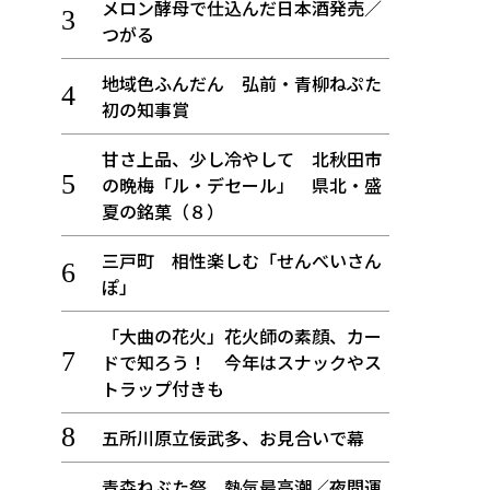
メロン酵母で仕込んだ日本酒発売／
つがる
地域色ふんだん 弘前・青柳ねぷた
初の知事賞
甘さ上品、少し冷やして 北秋田市
の晩梅「ル・デセール」 県北・盛
夏の銘菓（８）
三戸町 相性楽しむ「せんべいさん
ぽ」
「大曲の花火」花火師の素顔、カー
ドで知ろう！ 今年はスナックやス
トラップ付きも
五所川原立佞武多、お見合いで幕
青森ねぶた祭 熱気最高潮／夜間運