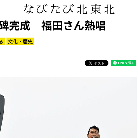
碑完成 福田さん熱唱
る
文化・歴史