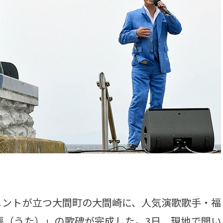
ントが立つ大間町の大間崎に、人気演歌歌手・福
謳（うた）」の歌碑が完成した。3日、現地で開い