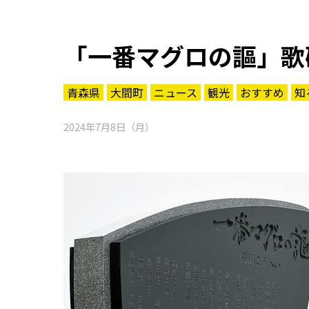
「一番マグロの謳」歌
青森県
大間町
ニュース
観光
おすすめ
知
2024年7月8日（月）
知る一覧
世界遺産
文化・歴史
パワースポット
ミステリー