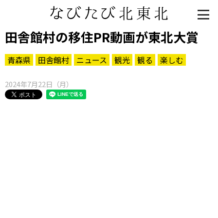
田舎館村の移住PR動画が東北大賞
青森県
田舎館村
ニュース
観光
観る
楽しむ
2024年7月22日（月）
知る一覧
世界遺産
文化・歴史
パワースポット
ミステリー
観る一覧
桜
花
紅葉
楽しむ一覧
まつり・イベント
聖地
おみやげ・特産
道の駅・産直
鉄道
アウトドア・レジャー