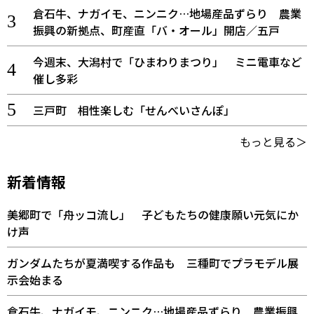
倉石牛、ナガイモ、ニンニク…地場産品ずらり 農業
振興の新拠点、町産直「バ・オール」開店／五戸
今週末、大潟村で「ひまわりまつり」 ミニ電車など
催し多彩
三戸町 相性楽しむ「せんべいさんぽ」
もっと見る＞
新着情報
美郷町で「舟ッコ流し」 子どもたちの健康願い元気にか
け声
ガンダムたちが夏満喫する作品も 三種町でプラモデル展
示会始まる
倉石牛、ナガイモ、ニンニク…地場産品ずらり 農業振興