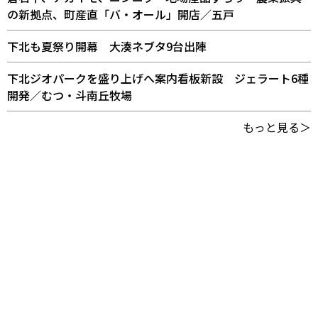
の新拠点、町産直「バ・オール」開店／五戸
下北も夏祭り開幕 大湊ネブタ9台出陣
下北ジオパークを盛り上げへ案内看板新設 ジェラート6種
開発／むつ・斗南丘牧場
もっと見る＞