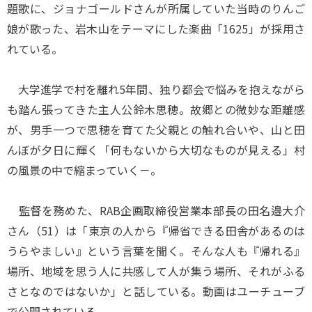
題歌に、ジョナゴールドさんが所属していた当時のりんご
娘が歌った、岩木山をテーマにした楽曲「1625」が採用さ
れている。
大学進学で村を離れ5年間、独り都会で悩みを抱えながら
も踏ん張ってきた主人公鈴木思穂。故郷との微妙な距離感
が、男手一つで思穂を育てた父親との触れ合いや、山と田
んぼが夕日に輝く「何もないから大切なものが見える」村
の風景の中で縮まっていく－。
監督を務めた、RAB企画取締役営業本部長の田名邉大介
さん（51）は「東京の人から『帰省できる田舎があるのは
うらやましい』という言葉を聞く。そんな人も『帰れる』
場所、地域を思う人に共感して人が集う場所、それがふる
さとなのではないか」と話している。動画はユーチューブ
で公開されている。