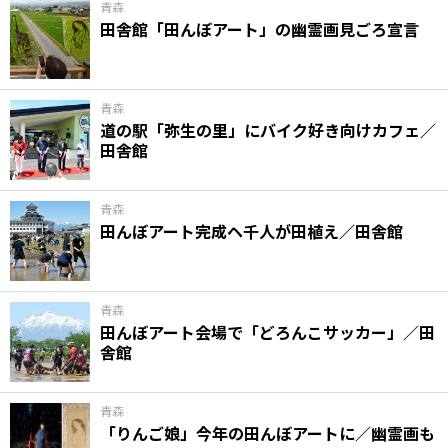
青森
田舎館「田んぼアート」の幽霊画見ごろ宣言
青森
道の駅「弥生の里」にバイク好き向けカフェ／
田舎館
青森
田んぼアート完成ヘ千人が田植え／田舎館
青森
田んぼアート会場で「どろんこサッカー」／田
舎館
青森
「りんご娘」今年の田んぼアートに／幽霊画も