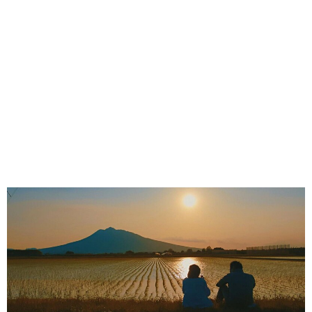
味わう一覧
麺類
ご当地グルメ
酒
スイーツ
癒す一覧
温泉
自然
宿泊
青森県
岩手県
秋田県