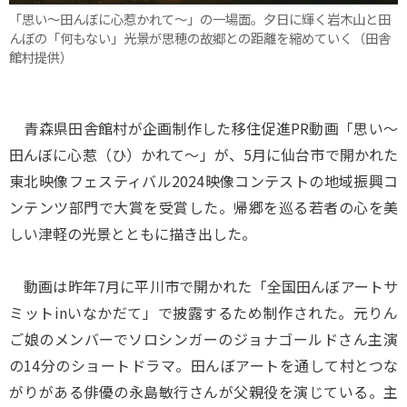
「思い～田んぼに心惹かれて～」の一場面。夕日に輝く岩木山と田
んぼの「何もない」光景が思穂の故郷との距離を縮めていく（田舎
館村提供）
青森県田舎館村が企画制作した移住促進PR動画「思い～
田んぼに心惹（ひ）かれて～」が、5月に仙台市で開かれた
東北映像フェスティバル2024映像コンテストの地域振興コ
ンテンツ部門で大賞を受賞した。帰郷を巡る若者の心を美
しい津軽の光景とともに描き出した。
動画は昨年7月に平川市で開かれた「全国田んぼアートサ
ミットinいなかだて」で披露するため制作された。元りん
ご娘のメンバーでソロシンガーのジョナゴールドさん主演
の14分のショートドラマ。田んぼアートを通して村とつな
がりがある俳優の永島敏行さんが父親役を演じている。主