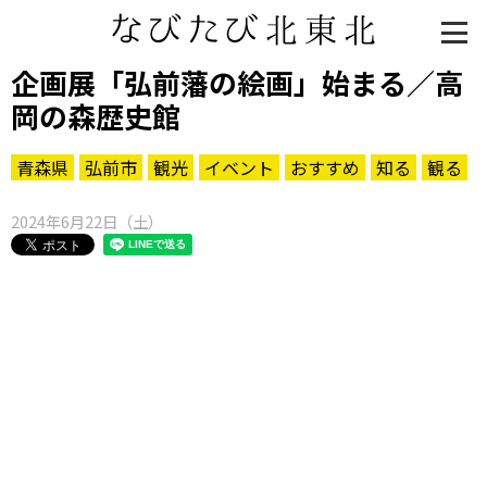
企画展「弘前藩の絵画」始まる／高
岡の森歴史館
青森県
弘前市
観光
イベント
おすすめ
知る
観る
2024年6月22日（土）
知る一覧
世界遺産
文化・歴史
パワースポット
ミステリー
観る一覧
桜
花
紅葉
楽しむ一覧
まつり・イベント
聖地
おみやげ・特産
道の駅・産直
鉄道
アウトドア・レジャー