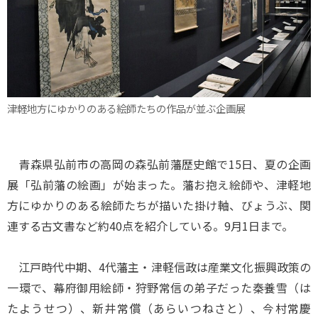
津軽地方にゆかりのある絵師たちの作品が並ぶ企画展
青森県弘前市の高岡の森弘前藩歴史館で15日、夏の企画
展「弘前藩の絵画」が始まった。藩お抱え絵師や、津軽地
方にゆかりのある絵師たちが描いた掛け軸、びょうぶ、関
連する古文書など約40点を紹介している。9月1日まで。
江戸時代中期、4代藩主・津軽信政は産業文化振興政策の
一環で、幕府御用絵師・狩野常信の弟子だった秦養雪（は
たようせつ）、新井常償（あらいつねさと）、今村常慶