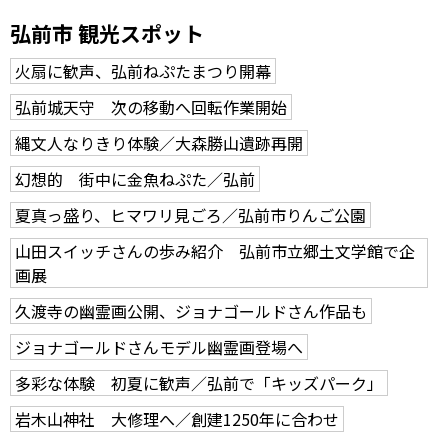
弘前市 観光スポット
火扇に歓声、弘前ねぷたまつり開幕
弘前城天守 次の移動へ回転作業開始
縄文人なりきり体験／大森勝山遺跡再開
幻想的 街中に金魚ねぷた／弘前
夏真っ盛り、ヒマワリ見ごろ／弘前市りんご公園
山田スイッチさんの歩み紹介 弘前市立郷土文学館で企
画展
久渡寺の幽霊画公開、ジョナゴールドさん作品も
ジョナゴールドさんモデル幽霊画登場へ
多彩な体験 初夏に歓声／弘前で「キッズパーク」
岩木山神社 大修理へ／創建1250年に合わせ