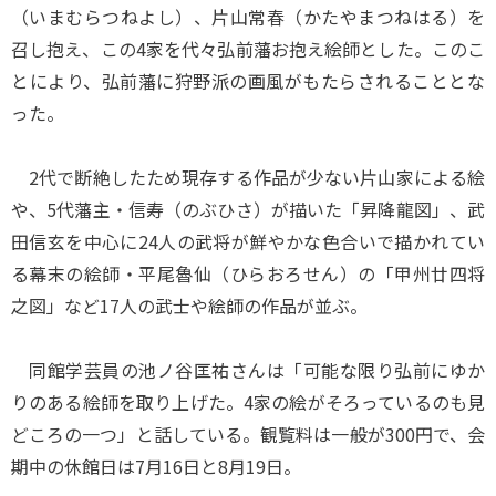
（いまむらつねよし）、片山常春（かたやまつねはる）を
召し抱え、この4家を代々弘前藩お抱え絵師とした。このこ
とにより、弘前藩に狩野派の画風がもたらされることとな
った。
2代で断絶したため現存する作品が少ない片山家による絵
や、5代藩主・信寿（のぶひさ）が描いた「昇降龍図」、武
田信玄を中心に24人の武将が鮮やかな色合いで描かれてい
る幕末の絵師・平尾魯仙（ひらおろせん）の「甲州廿四将
之図」など17人の武士や絵師の作品が並ぶ。
同館学芸員の池ノ谷匡祐さんは「可能な限り弘前にゆか
りのある絵師を取り上げた。4家の絵がそろっているのも見
どころの一つ」と話している。観覧料は一般が300円で、会
期中の休館日は7月16日と8月19日。