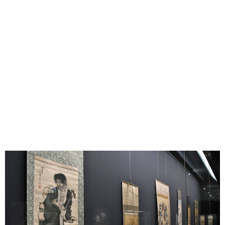
味わう一覧
麺類
ご当地グルメ
酒
スイーツ
癒す一覧
温泉
自然
宿泊
青森県
岩手県
秋田県