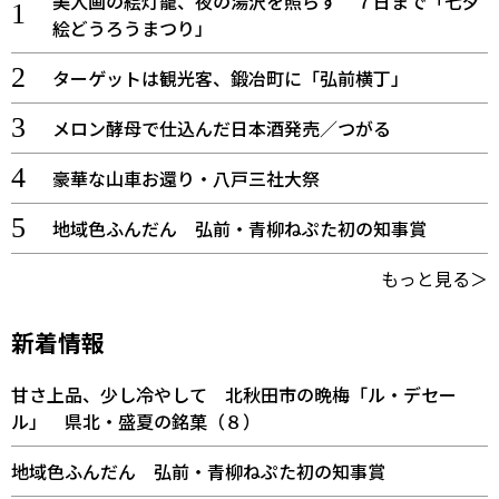
美人画の絵灯籠、夜の湯沢を照らす ７日まで「七夕
絵どうろうまつり」
ターゲットは観光客、鍛冶町に「弘前横丁」
メロン酵母で仕込んだ日本酒発売／つがる
豪華な山車お還り・八戸三社大祭
地域色ふんだん 弘前・青柳ねぷた初の知事賞
もっと見る＞
新着情報
甘さ上品、少し冷やして 北秋田市の晩梅「ル・デセー
ル」 県北・盛夏の銘菓（８）
地域色ふんだん 弘前・青柳ねぷた初の知事賞