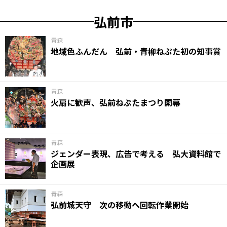
弘前市
青森
地域色ふんだん 弘前・青柳ねぷた初の知事賞
青森
火扇に歓声、弘前ねぷたまつり開幕
青森
ジェンダー表現、広告で考える 弘大資料館で
企画展
青森
弘前城天守 次の移動へ回転作業開始