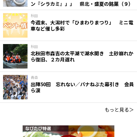
ン『シラカミ』」」 県北・盛夏の銘菓（９）
秋田
今週末、大潟村で「ひまわりまつり」 ミニ電
車など催し多彩
秋田
北秋田市森吉の太平湖で湖水開き 土砂崩れか
ら復旧、２カ月遅れ
青森
出陣50回 忘れない／パナねぶた幕引き 会員
ら涙
もっと見る＞