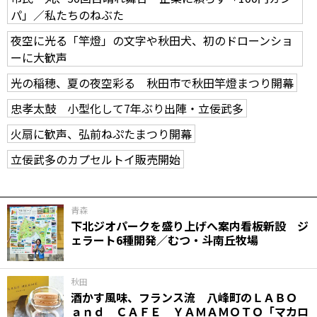
パ」／私たちのねぶた
夜空に光る「竿燈」の文字や秋田犬、初のドローンショ
ーに大歓声
光の稲穂、夏の夜空彩る 秋田市で秋田竿燈まつり開幕
忠孝太鼓 小型化して7年ぶり出陣・立佞武多
火扇に歓声、弘前ねぷたまつり開幕
立佞武多のカプセルトイ販売開始
青森
下北ジオパークを盛り上げへ案内看板新設 ジ
ェラート6種開発／むつ・斗南丘牧場
秋田
酒かす風味、フランス流 八峰町のＬＡＢＯ
ａｎｄ ＣＡＦＥ ＹＡＭＡＭＯＴＯ「マカロ