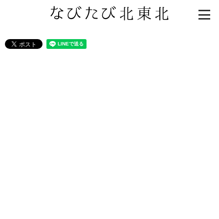
知る一覧
世界遺産
文化・歴史
パワースポット
ミステリー
観る一覧
桜
花
紅葉
楽しむ一覧
まつり・イベント
聖地
おみやげ・特産
道の駅・産直
鉄道
アウトドア・レジャー