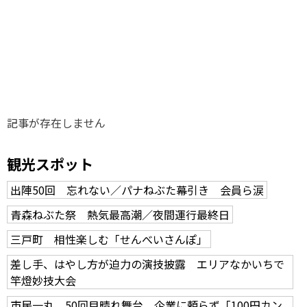
味わう一覧
麺類
ご当地グルメ
酒
スイーツ
癒す一覧
温泉
自然
宿泊
青森県
岩手県
秋田県
記事が存在しません
観光スポット
出陣50回 忘れない／パナねぶた幕引き 会員ら涙
青森ねぶた祭 熱気最高潮／夜間運行最終日
三戸町 相性楽しむ「せんべいさんぽ」
差し手、はやし方が迫力の演技披露 エリアなかいちで
竿燈妙技大会
市民一丸、50回目晴れ舞台 企業に頼らず「100円カン