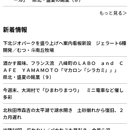
もっと見る＞
新着情報
下北ジオパークを盛り上げへ案内看板新設 ジェラート6種
開発／むつ・斗南丘牧場
酒かす風味、フランス流 八峰町のＬＡＢＯ ａｎｄ Ｃ
ＡＦＥ ＹＡＭＡＭＯＴＯ「マカロン『シラカミ』」」
県北・盛夏の銘菓（９）
今週末、大潟村で「ひまわりまつり」 ミニ電車など催し
多彩
北秋田市森吉の太平湖で湖水開き 土砂崩れから復旧、２
カ月遅れ