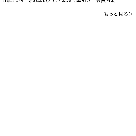
出陣50回 忘れない／パナねぶた幕引き 会員ら涙
もっと見る＞