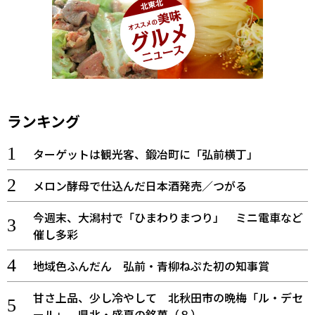
ランキング
ターゲットは観光客、鍛冶町に「弘前横丁」
メロン酵母で仕込んだ日本酒発売／つがる
今週末、大潟村で「ひまわりまつり」 ミニ電車など
催し多彩
地域色ふんだん 弘前・青柳ねぷた初の知事賞
甘さ上品、少し冷やして 北秋田市の晩梅「ル・デセ
ール」 県北・盛夏の銘菓（８）