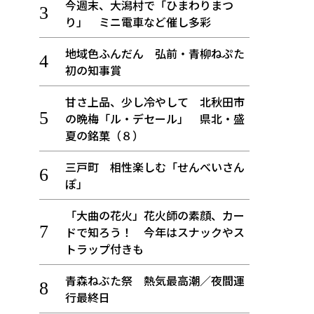
今週末、大潟村で「ひまわりまつ
り」 ミニ電車など催し多彩
地域色ふんだん 弘前・青柳ねぷた
初の知事賞
甘さ上品、少し冷やして 北秋田市
の晩梅「ル・デセール」 県北・盛
夏の銘菓（８）
三戸町 相性楽しむ「せんべいさん
ぽ」
「大曲の花火」花火師の素顔、カー
ドで知ろう！ 今年はスナックやス
トラップ付きも
青森ねぶた祭 熱気最高潮／夜間運
行最終日