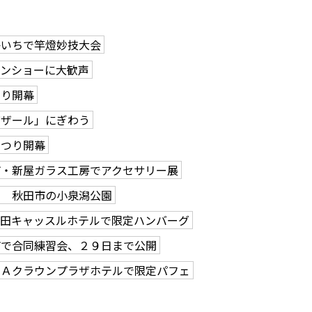
かいちで竿燈妙技大会
ーンショーに大歓声
つり開幕
バザール」にぎわう
まつり開幕
市・新屋ガラス工房でアクセサリー展
る 秋田市の小泉潟公園
秋田キャッスルホテルで限定ハンバーグ
市で合同練習会、２９日まで公開
ＮＡクラウンプラザホテルで限定パフェ