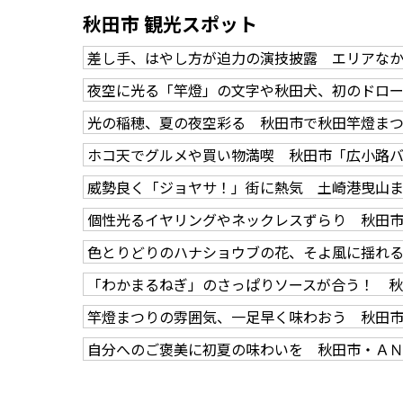
秋田市 観光スポット
差し手、はやし方が迫力の演技披露 エリアな
夜空に光る「竿燈」の文字や秋田犬、初のドロ
光の稲穂、夏の夜空彩る 秋田市で秋田竿燈ま
ホコ天でグルメや買い物満喫 秋田市「広小路
威勢良く「ジョヤサ！」街に熱気 土崎港曳山
個性光るイヤリングやネックレスずらり 秋田
色とりどりのハナショウブの花、そよ風に揺れ
「わかまるねぎ」のさっぱりソースが合う！ 
竿燈まつりの雰囲気、一足早く味わおう 秋田
自分へのご褒美に初夏の味わいを 秋田市・Ａ