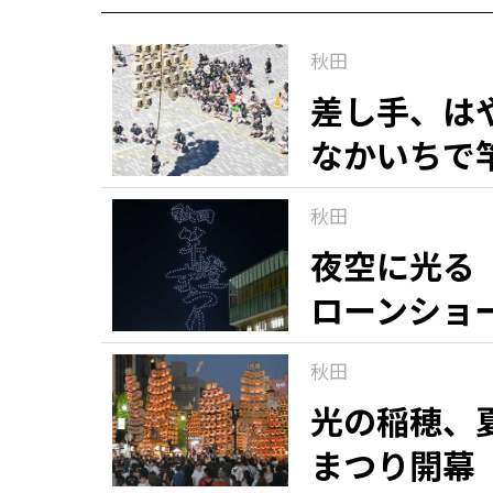
秋田
差し手、は
なかいちで
秋田
夜空に光る
ローンショ
秋田
光の稲穂、
まつり開幕