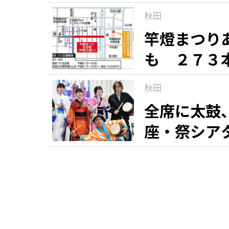
秋田
竿燈まつり
も ２７３
秋田
全席に太鼓
座・祭シア