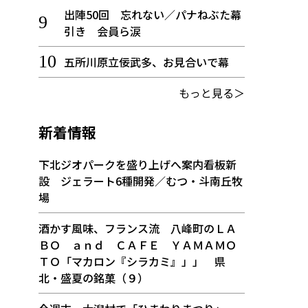
出陣50回 忘れない／パナねぶた幕
引き 会員ら涙
五所川原立佞武多、お見合いで幕
もっと見る＞
新着情報
下北ジオパークを盛り上げへ案内看板新
設 ジェラート6種開発／むつ・斗南丘牧
場
酒かす風味、フランス流 八峰町のＬＡ
ＢＯ ａｎｄ ＣＡＦＥ ＹＡＭＡＭＯ
ＴＯ「マカロン『シラカミ』」」 県
北・盛夏の銘菓（９）