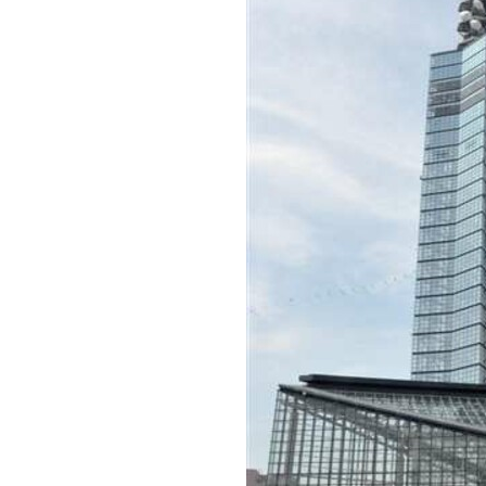
観る一覧
桜
花
紅葉
楽しむ一覧
まつり・イベント
聖地
おみやげ・特産
道の駅・産直
鉄道
アウトドア・レジャー
味わう一覧
麺類
ご当地グルメ
酒
スイーツ
癒す一覧
温泉
自然
宿泊
青森県
岩手県
秋田県