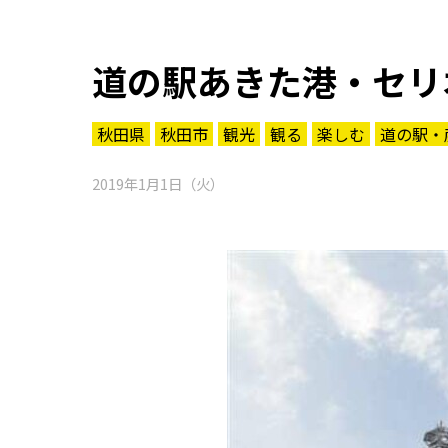
道の駅あきた港・セリ
秋田県
秋田市
観光
観る
楽しむ
道の駅・
2019年1月1日（火）
知る一覧
世界遺産
文化・歴史
パワースポット
ミステリー