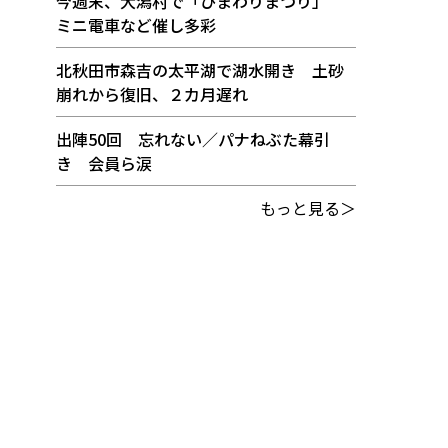
今週末、大潟村で「ひまわりまつり」
ミニ電車など催し多彩
北秋田市森吉の太平湖で湖水開き 土砂
崩れから復旧、２カ月遅れ
出陣50回 忘れない／パナねぶた幕引
き 会員ら涙
もっと見る＞