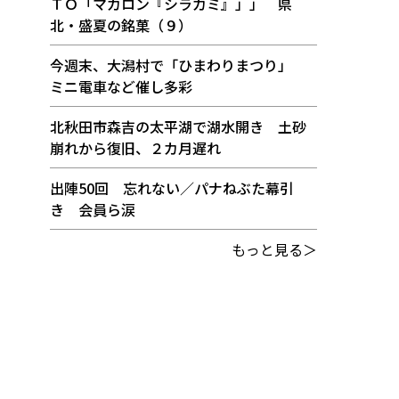
ＴＯ「マカロン『シラカミ』」」 県
北・盛夏の銘菓（９）
今週末、大潟村で「ひまわりまつり」
ミニ電車など催し多彩
北秋田市森吉の太平湖で湖水開き 土砂
崩れから復旧、２カ月遅れ
出陣50回 忘れない／パナねぶた幕引
き 会員ら涙
もっと見る＞