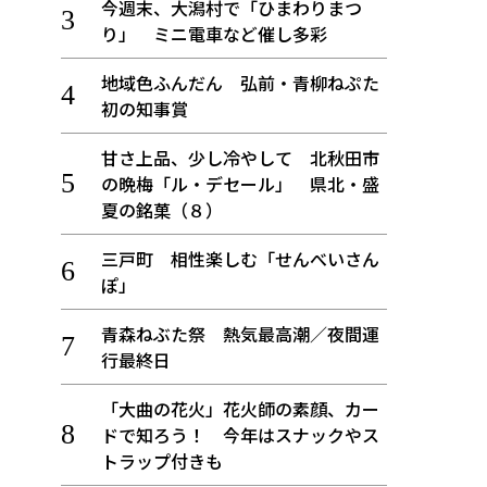
今週末、大潟村で「ひまわりまつ
り」 ミニ電車など催し多彩
地域色ふんだん 弘前・青柳ねぷた
初の知事賞
甘さ上品、少し冷やして 北秋田市
の晩梅「ル・デセール」 県北・盛
夏の銘菓（８）
三戸町 相性楽しむ「せんべいさん
ぽ」
青森ねぶた祭 熱気最高潮／夜間運
行最終日
「大曲の花火」花火師の素顔、カー
ドで知ろう！ 今年はスナックやス
トラップ付きも