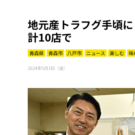
地元産トラフグ手頃に
計10店で
青森県
青森市
八戸市
ニュース
楽しむ
味
2024年5月3日（金）
知る一覧
世界遺産
文化・歴史
パワースポット
ミステリー