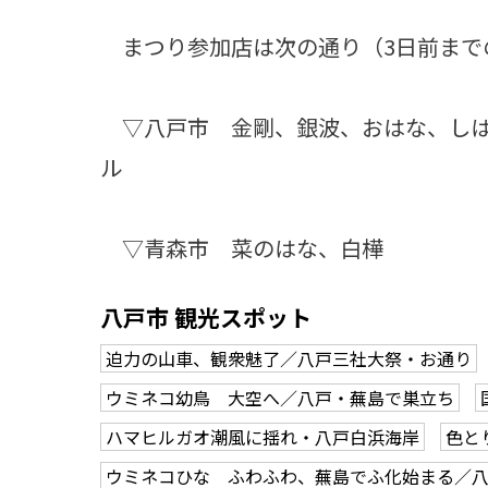
まつり参加店は次の通り（3日前まで
▽八戸市 金剛、銀波、おはな、しは
ル
▽青森市 菜のはな、白樺
八戸市 観光スポット
迫力の山車、観衆魅了／八戸三社大祭・お通り
ウミネコ幼鳥 大空へ／八戸・蕪島で巣立ち
ハマヒルガオ潮風に揺れ・八戸白浜海岸
色と
ウミネコひな ふわふわ、蕪島でふ化始まる／