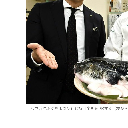
観る一覧
桜
花
紅葉
楽しむ一覧
まつり・イベント
聖地
おみやげ・特産
道の駅・産直
鉄道
アウトドア・レジャー
味わう一覧
麺類
ご当地グルメ
酒
スイーツ
癒す一覧
温泉
自然
宿泊
青森県
岩手県
秋田県
「八戸前沖ふぐ福まつり」と特別企画をPRする（左か