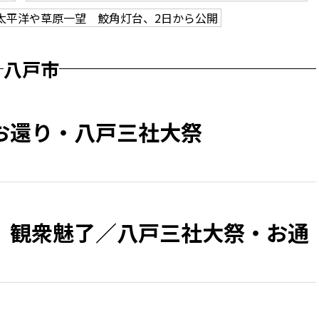
太平洋や草原一望 鮫角灯台、2日から公開
八戸市
お還り・八戸三社大祭
、観衆魅了／八戸三社大祭・お通