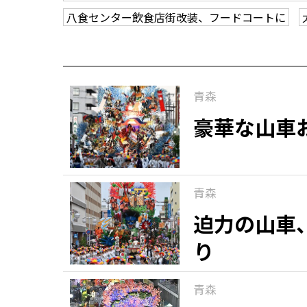
八食センター飲食店街改装、フードコートに
青森
豪華な山車
青森
迫力の山車
り
青森