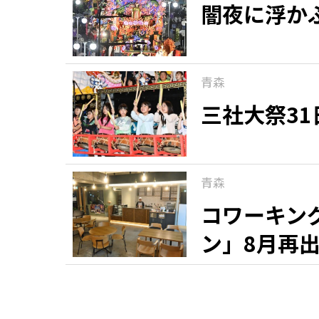
闇夜に浮か
青森
三社大祭3
青森
コワーキン
ン」8月再