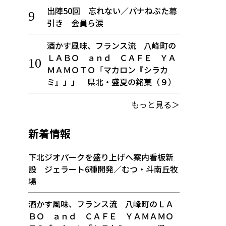
出陣50回 忘れない／パナねぶた幕
引き 会員ら涙
酒かす風味、フランス流 八峰町の
ＬＡＢＯ ａｎｄ ＣＡＦＥ ＹＡ
ＭＡＭＯＴＯ「マカロン『シラカ
ミ』」」 県北・盛夏の銘菓（９）
もっと見る＞
新着情報
下北ジオパークを盛り上げへ案内看板新
設 ジェラート6種開発／むつ・斗南丘牧
場
酒かす風味、フランス流 八峰町のＬＡ
ＢＯ ａｎｄ ＣＡＦＥ ＹＡＭＡＭＯ