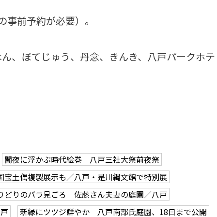
の事前予約が必要）。
ん、ぼてじゅう、丹念、きんき、八戸パークホテ
闇夜に浮かぶ時代絵巻 八戸三社大祭前夜祭
国宝土偶複製展示も／八戸・是川縄文館で特別展
りどりのバラ見ごろ 佐藤さん夫妻の庭園／八戸
八戸
新緑にツツジ鮮やか 八戸南部氏庭園、18日まで公開