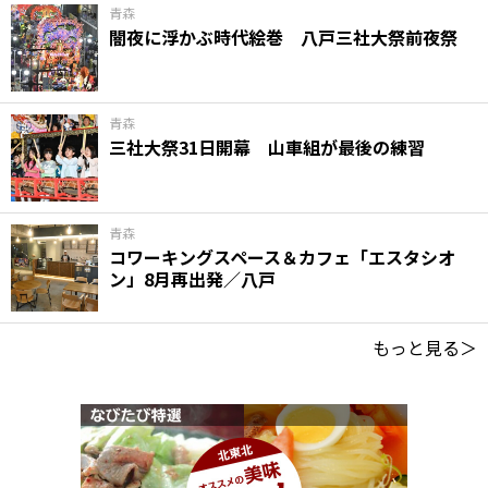
青森
闇夜に浮かぶ時代絵巻 八戸三社大祭前夜祭
青森
三社大祭31日開幕 山車組が最後の練習
青森
コワーキングスペース＆カフェ「エスタシオ
ン」8月再出発／八戸
もっと見る＞