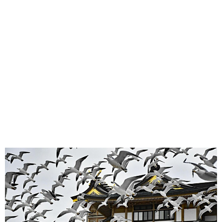
味わう一覧
麺類
ご当地グルメ
酒
スイーツ
癒す一覧
温泉
自然
宿泊
青森県
岩手県
秋田県