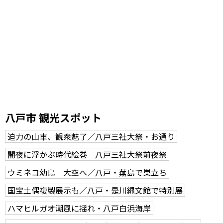
八戸市 観光スポット
迫力の山車、観衆魅了／八戸三社大祭・お通り
闇夜に浮かぶ時代絵巻 八戸三社大祭前夜祭
ウミネコ幼鳥 大空へ／八戸・蕪島で巣立ち
国宝土偶複製展示も／八戸・是川縄文館で特別展
ハマヒルガオ潮風に揺れ・八戸白浜海岸