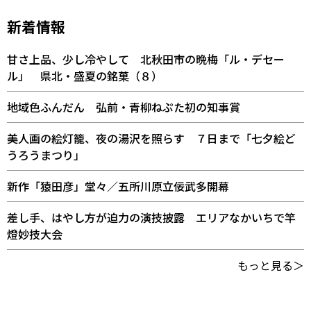
新着情報
甘さ上品、少し冷やして 北秋田市の晩梅「ル・デセー
ル」 県北・盛夏の銘菓（８）
地域色ふんだん 弘前・青柳ねぷた初の知事賞
美人画の絵灯籠、夜の湯沢を照らす ７日まで「七夕絵ど
うろうまつり」
新作「猿田彦」堂々／五所川原立佞武多開幕
差し手、はやし方が迫力の演技披露 エリアなかいちで竿
燈妙技大会
もっと見る＞