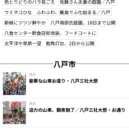
色とりどりのバラ見ごろ 佐藤さん夫妻の庭園／八戸
ウミネコひな ふわふわ、蕪島でふ化始まる／八戸
新緑にツツジ鮮やか 八戸南部氏庭園、18日まで公開
八食センター飲食店街改装、フードコートに
太平洋や草原一望 鮫角灯台、2日から公開
八戸市
青森
豪華な山車お還り・八戸三社大祭
青森
迫力の山車、観衆魅了／八戸三社大祭・お通り