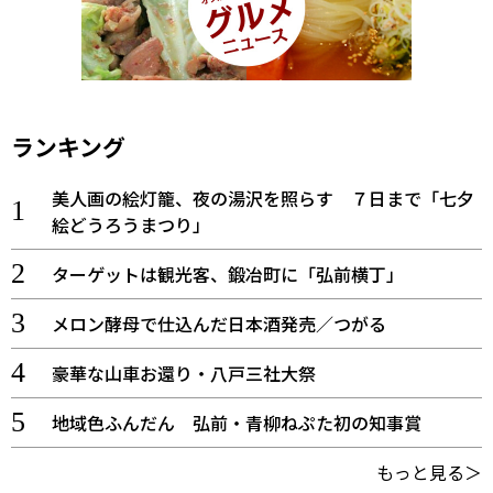
ランキング
美人画の絵灯籠、夜の湯沢を照らす ７日まで「七夕
絵どうろうまつり」
ターゲットは観光客、鍛冶町に「弘前横丁」
メロン酵母で仕込んだ日本酒発売／つがる
豪華な山車お還り・八戸三社大祭
地域色ふんだん 弘前・青柳ねぷた初の知事賞
もっと見る＞