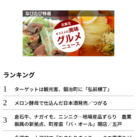
ランキング
ターゲットは観光客、鍛冶町に「弘前横丁」
メロン酵母で仕込んだ日本酒発売／つがる
倉石牛、ナガイモ、ニンニク…地場産品ずらり 農業
振興の新拠点、町産直「バ・オール」開店／五戸