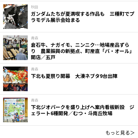
秋田
ガンダムたちが夏満喫する作品も 三種町でプ
ラモデル展示会始まる
青森
倉石牛、ナガイモ、ニンニク…地場産品ずら
り 農業振興の新拠点、町産直「バ・オール」
開店／五戸
青森
下北も夏祭り開幕 大湊ネブタ9台出陣
青森
下北ジオパークを盛り上げへ案内看板新設 ジ
ェラート6種開発／むつ・斗南丘牧場
もっと見る＞