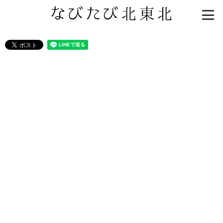
知る一覧
世界遺産
文化・歴史
パワースポット
ミステリー
観る一覧
桜
花
紅葉
楽しむ一覧
まつり・イベント
聖地
おみやげ・特産
道の駅・産直
鉄道
アウトドア・レジャー