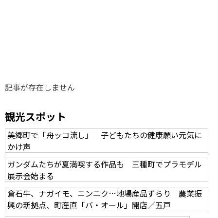
味わう一覧
麺類
ご当地グルメ
酒
スイーツ
癒す一覧
温泉
自然
宿泊
青森県
岩手県
秋田県
記事が存在しません
観光スポット
美郷町で「舟ッコ流し」 子どもたちの健康願い元気に
かけ声
ガンダムたちが夏満喫する作品も 三種町でプラモデル
展示会始まる
倉石牛、ナガイモ、ニンニク…地場産品ずらり 農業振
興の新拠点、町産直「バ・オール」開店／五戸