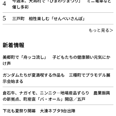
今週末、大潟村で「ひまわりまつり」 ミニ電車など
催し多彩
三戸町 相性楽しむ「せんべいさんぽ」
もっと見る＞
新着情報
美郷町で「舟ッコ流し」 子どもたちの健康願い元気にか
け声
ガンダムたちが夏満喫する作品も 三種町でプラモデル展
示会始まる
倉石牛、ナガイモ、ニンニク…地場産品ずらり 農業振興
の新拠点、町産直「バ・オール」開店／五戸
下北も夏祭り開幕 大湊ネブタ9台出陣