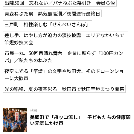
出陣50回 忘れない／パナねぶた幕引き 会員ら涙
青森ねぶた祭 熱気最高潮／夜間運行最終日
三戸町 相性楽しむ「せんべいさんぽ」
差し手、はやし方が迫力の演技披露 エリアなかいちで
竿燈妙技大会
市民一丸、50回目晴れ舞台 企業に頼らず「100円カン
パ」／私たちのねぶた
夜空に光る「竿燈」の文字や秋田犬、初のドローンショ
ーに大歓声
光の稲穂、夏の夜空彩る 秋田市で秋田竿燈まつり開幕
秋田
美郷町で「舟ッコ流し」 子どもたちの健康願
い元気にかけ声