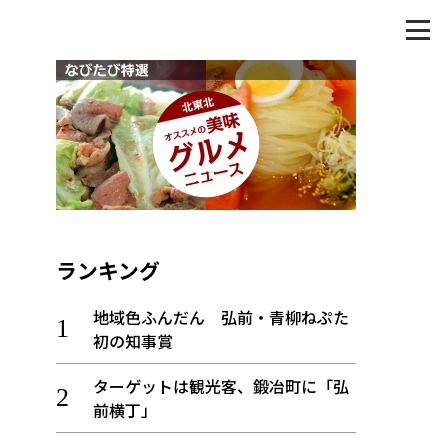
ランキング
地域色ふんだん 弘前・青柳ねぷた
初の知事賞
ターゲットは観光客、鍛冶町に「弘
前横丁」