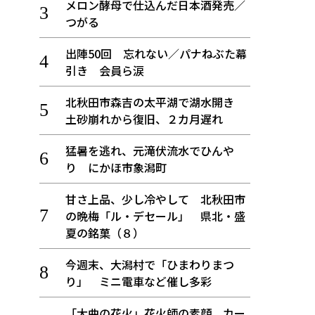
メロン酵母で仕込んだ日本酒発売／
つがる
出陣50回 忘れない／パナねぶた幕
引き 会員ら涙
北秋田市森吉の太平湖で湖水開き
土砂崩れから復旧、２カ月遅れ
猛暑を逃れ、元滝伏流水でひんや
り にかほ市象潟町
甘さ上品、少し冷やして 北秋田市
の晩梅「ル・デセール」 県北・盛
夏の銘菓（８）
今週末、大潟村で「ひまわりまつ
り」 ミニ電車など催し多彩
「大曲の花火」花火師の素顔、カー