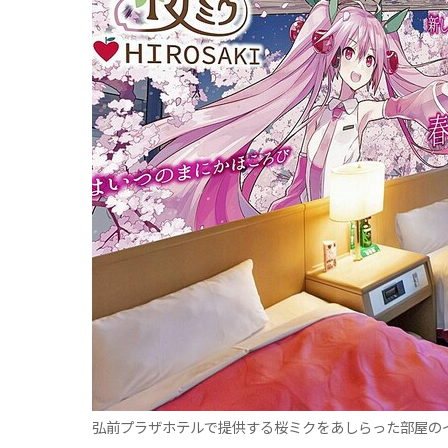
観る一覧
桜
花
紅葉
楽しむ一覧
まつり・イベント
聖地
おみやげ・特産
道の駅・産直
鉄道
アウトドア・レジャー
味わう一覧
麺類
ご当地グルメ
酒
スイーツ
癒す一覧
温泉
自然
宿泊
青森県
岩手県
秋田県
弘前プラザホテルで提供する桜ミクをあしらった部屋の