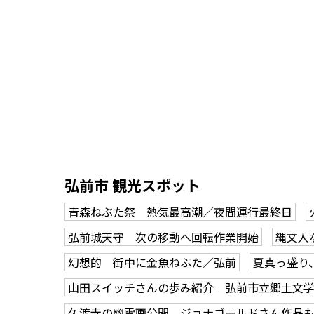
弘前市 観光スポット
青森ねぶた祭 熱気最高潮／夜間運行最終日
弘前城天守 次の移動へ回転作業開始
縄文人
幻想的 街中に金魚ねぷた／弘前
夏真っ盛り
山田スイッチさんの歩み紹介 弘前市立郷土文
久渡寺の幽霊画公開、ジョナゴールドさん作品