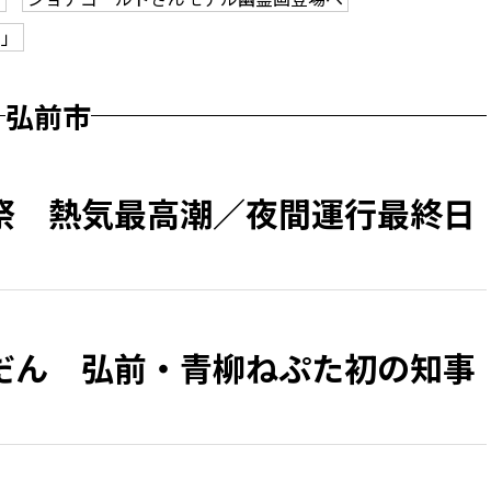
ク」
弘前市
祭 熱気最高潮／夜間運行最終日
だん 弘前・青柳ねぷた初の知事