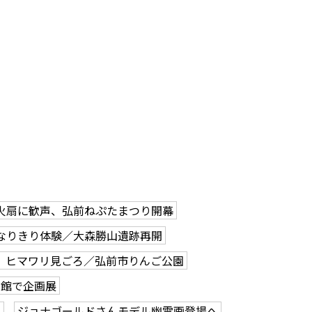
火扇に歓声、弘前ねぷたまつり開幕
なりきり体験／大森勝山遺跡再開
、ヒマワリ見ごろ／弘前市りんご公園
学館で企画展
も
ジョナゴールドさんモデル幽霊画登場へ