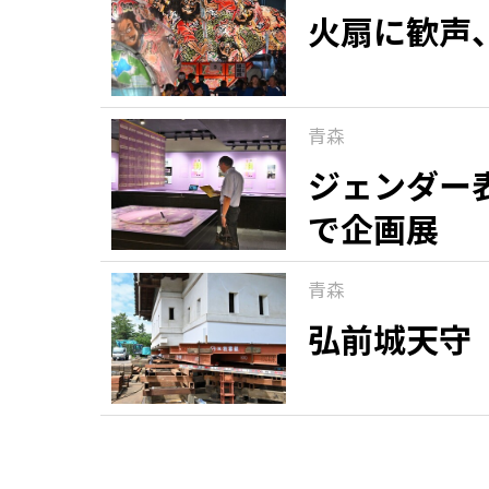
火扇に歓声
青森
ジェンダー
で企画展
青森
弘前城天守