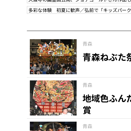
多彩な体験 初夏に歓声／弘前で「キッズパー
青森
青森ねぶた
青森
地域色ふん
賞
青森