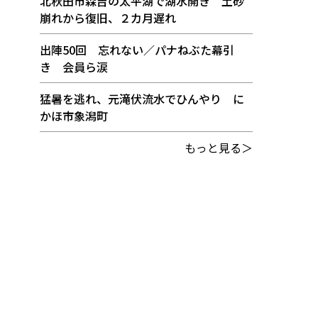
北秋田市森吉の太平湖で湖水開き 土砂
崩れから復旧、２カ月遅れ
出陣50回 忘れない／パナねぶた幕引
き 会員ら涙
猛暑を逃れ、元滝伏流水でひんやり に
かほ市象潟町
もっと見る＞