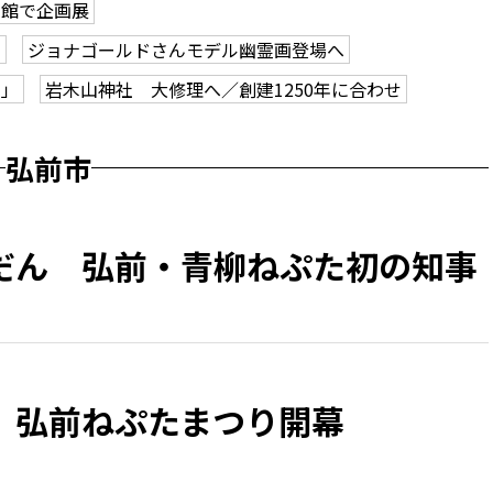
学館で企画展
も
ジョナゴールドさんモデル幽霊画登場へ
ク」
岩木山神社 大修理へ／創建1250年に合わせ
弘前市
だん 弘前・青柳ねぷた初の知事
、弘前ねぷたまつり開幕