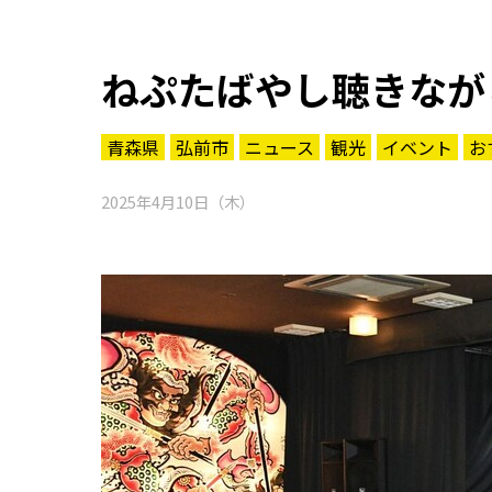
ねぷたばやし聴きなが
青森県
弘前市
ニュース
観光
イベント
お
2025年4月10日（木）
知る一覧
世界遺産
文化・歴史
パワースポット
ミステリー