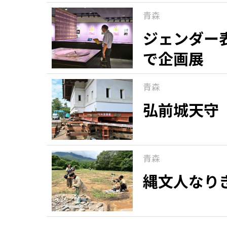
青森
ジェンダー
で企画展
青森
弘前城天守
青森
縄文人なり