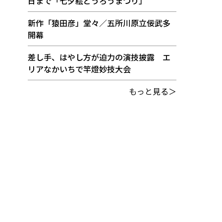
日まで「七夕絵どうろうまつり」
新作「猿田彦」堂々／五所川原立佞武多
開幕
差し手、はやし方が迫力の演技披露 エ
リアなかいちで竿燈妙技大会
もっと見る＞