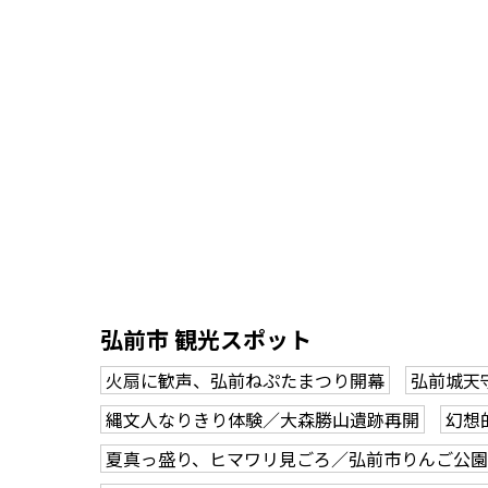
弘前市 観光スポット
火扇に歓声、弘前ねぷたまつり開幕
弘前城天
縄文人なりきり体験／大森勝山遺跡再開
幻想
夏真っ盛り、ヒマワリ見ごろ／弘前市りんご公園