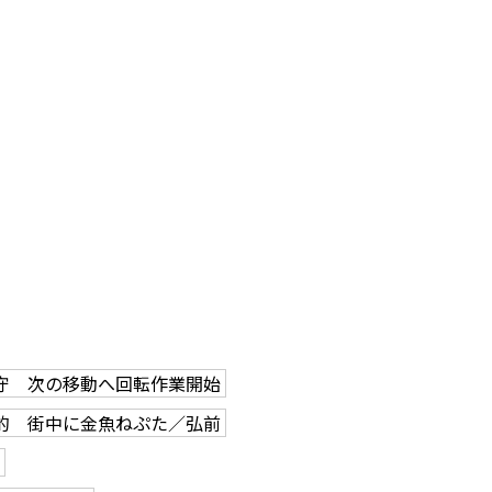
守 次の移動へ回転作業開始
的 街中に金魚ねぷた／弘前