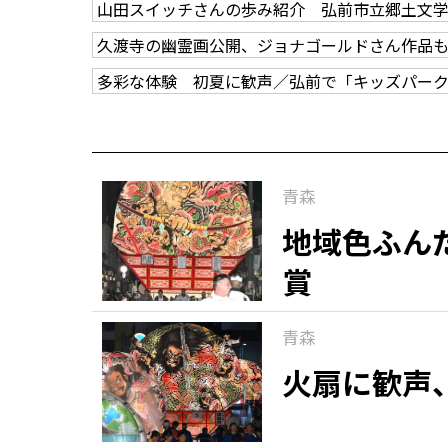
山田スイッチさんの歩み紹介 弘前市立郷土文
久渡寺の幽霊画公開、ジョナゴールドさん作品
多彩な体験 初夏に歓声／弘前で「キッズパー
青森
地域色ふん
賞
青森
火扇に歓声