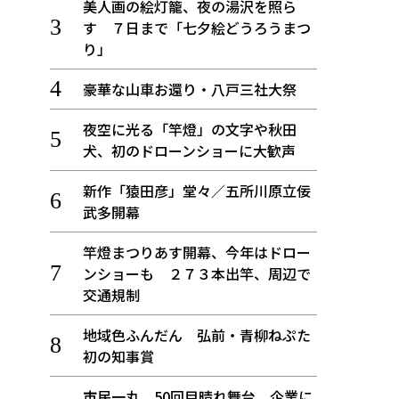
美人画の絵灯籠、夜の湯沢を照ら
す ７日まで「七夕絵どうろうまつ
り」
豪華な山車お還り・八戸三社大祭
夜空に光る「竿燈」の文字や秋田
犬、初のドローンショーに大歓声
新作「猿田彦」堂々／五所川原立佞
武多開幕
竿燈まつりあす開幕、今年はドロー
ンショーも ２７３本出竿、周辺で
交通規制
地域色ふんだん 弘前・青柳ねぷた
初の知事賞
市民一丸、50回目晴れ舞台 企業に