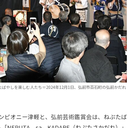
ばやしを楽しむ人たち＝2024年12月1日、弘前市百石町の弘前かだれ
ンピオニー津軽と、弘前芸術鑑賞会は、ねぷたば
EPUTA sa KADARE（ねぷたさかだれ）」