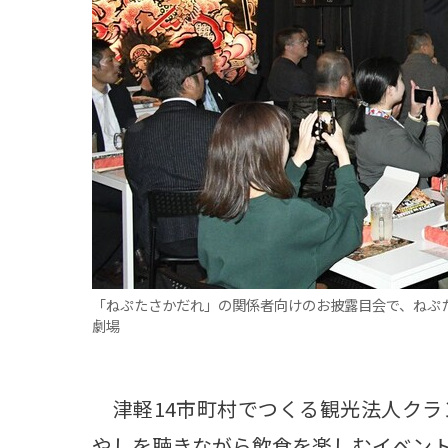
観る一覧
桜
花
紅葉
楽しむ一覧
まつり・イベント
聖地
おみやげ・特産
道の駅・産直
鉄道
アウトドア・レジャー
味わう一覧
麺類
ご当地グルメ
酒
スイーツ
癒す一覧
温泉
自然
宿泊
「ねぷたさかだれ」の関係者向けのお披露目会で、ねぷた
青森県
岩手県
秋田県
劇場
津軽14市町村でつくる観光法人クラ
やしを聴きながら飲食を楽しむイベント「N