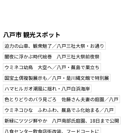
八戸市 観光スポット
迫力の山車、観衆魅了／八戸三社大祭・お通り
闇夜に浮かぶ時代絵巻 八戸三社大祭前夜祭
ウミネコ幼鳥 大空へ／八戸・蕪島で巣立ち
国宝土偶複製展示も／八戸・是川縄文館で特別展
ハマヒルガオ潮風に揺れ・八戸白浜海岸
色とりどりのバラ見ごろ 佐藤さん夫妻の庭園／八戸
ウミネコひな ふわふわ、蕪島でふ化始まる／八戸
新緑にツツジ鮮やか 八戸南部氏庭園、18日まで公開
八食センター飲食店街改装、フードコートに