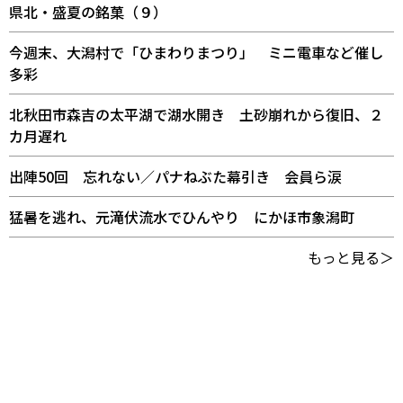
県北・盛夏の銘菓（９）
今週末、大潟村で「ひまわりまつり」 ミニ電車など催し
多彩
北秋田市森吉の太平湖で湖水開き 土砂崩れから復旧、２
カ月遅れ
出陣50回 忘れない／パナねぶた幕引き 会員ら涙
猛暑を逃れ、元滝伏流水でひんやり にかほ市象潟町
もっと見る＞