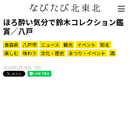
ほろ酔い気分で鈴木コレクション鑑
賞／八戸
青森県
八戸市
ニュース
観光
イベント
知る
楽しむ
味わう
文化・歴史
まつり・イベント
酒
2024年1月29日（月）
知る一覧
世界遺産
文化・歴史
パワースポット
ミステリー
観る一覧
桜
花
紅葉
楽しむ一覧
まつり・イベント
聖地
おみやげ・特産
道の駅・産直
鉄道
アウトドア・レジャー