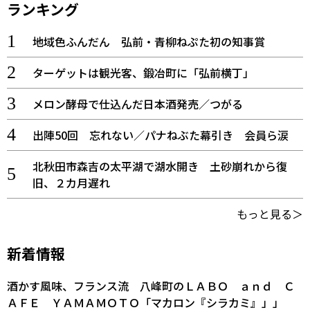
ランキング
地域色ふんだん 弘前・青柳ねぷた初の知事賞
ターゲットは観光客、鍛冶町に「弘前横丁」
メロン酵母で仕込んだ日本酒発売／つがる
出陣50回 忘れない／パナねぶた幕引き 会員ら涙
北秋田市森吉の太平湖で湖水開き 土砂崩れから復
旧、２カ月遅れ
もっと見る＞
新着情報
酒かす風味、フランス流 八峰町のＬＡＢＯ ａｎｄ Ｃ
ＡＦＥ ＹＡＭＡＭＯＴＯ「マカロン『シラカミ』」」