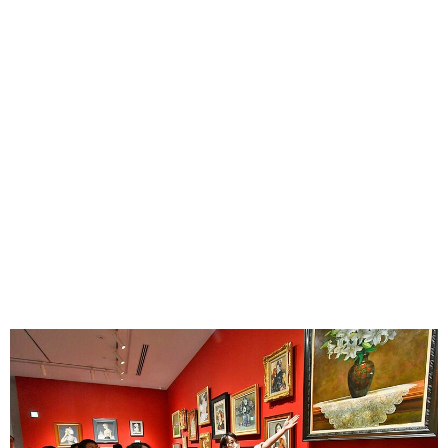
味わう一覧
麺類
ご当地グルメ
酒
スイーツ
癒す一覧
温泉
自然
宿泊
青森県
岩手県
秋田県