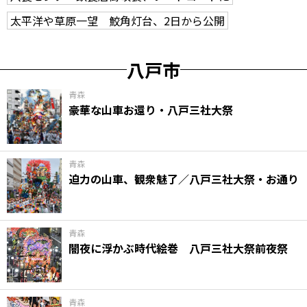
太平洋や草原一望 鮫角灯台、2日から公開
八戸市
青森
豪華な山車お還り・八戸三社大祭
青森
迫力の山車、観衆魅了／八戸三社大祭・お通り
青森
闇夜に浮かぶ時代絵巻 八戸三社大祭前夜祭
青森