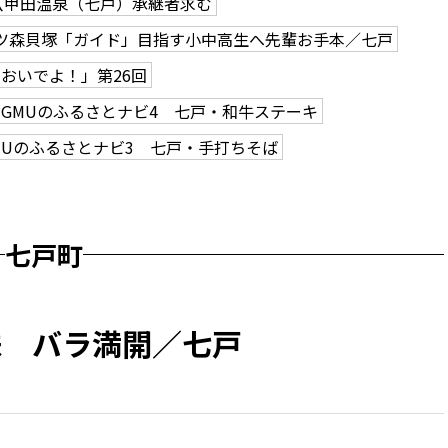
八甲田温泉（七戸）承継者求む
ツ森貝塚「ガイド」目指す小中高生へ先輩お手本／七戸
おいでよ！」第26回
GMUのふるさとナビ4 七戸・和牛ステーキ
MUのふるさとナビ3 七戸・手打ちそば
七戸町
株 バラ満開／七戸