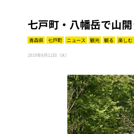
七戸町・八幡岳で山開
青森県
七戸町
ニュース
観光
観る
楽しむ
2019年6月12日（水）
知る一覧
世界遺産
文化・歴史
パワースポット
ミステリー