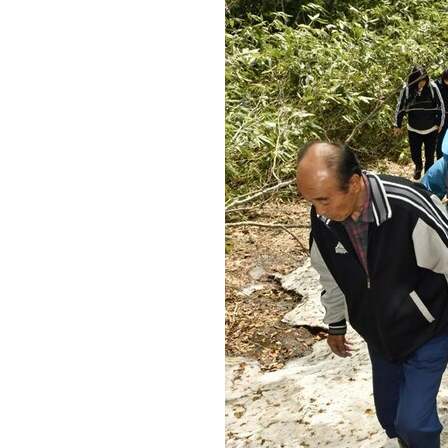
観る一覧
桜
花
紅葉
楽しむ一覧
まつり・イベント
聖地
おみやげ・特産
道の駅・産直
鉄道
アウトドア・レジャー
味わう一覧
麺類
ご当地グルメ
酒
スイーツ
癒す一覧
温泉
自然
宿泊
青森県
岩手県
秋田県