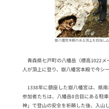
嶽八幡宮本殿のある頂上を目指し
青森県七戸町の八幡岳（標高1022メ
人が頂上に登り、嶽八幡宮本殿で今シ
1338年に鎮座した嶽八幡宮は、県
参加者たちは、八幡岳8合目にある駐
神」で登山の安全を祈願した後、入山