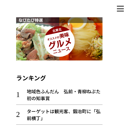
ランキング
地域色ふんだん 弘前・青柳ねぷた
初の知事賞
ターゲットは観光客、鍛冶町に「弘
前横丁」