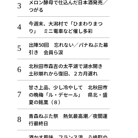
メロン酵母で仕込んだ日本酒発売／
つがる
今週末、大潟村で「ひまわりまつ
り」 ミニ電車など催し多彩
出陣50回 忘れない／パナねぶた幕
引き 会員ら涙
北秋田市森吉の太平湖で湖水開き
土砂崩れから復旧、２カ月遅れ
甘さ上品、少し冷やして 北秋田市
の晩梅「ル・デセール」 県北・盛
夏の銘菓（８）
青森ねぶた祭 熱気最高潮／夜間運
行最終日
酒かす風味、フランス流 八峰町の