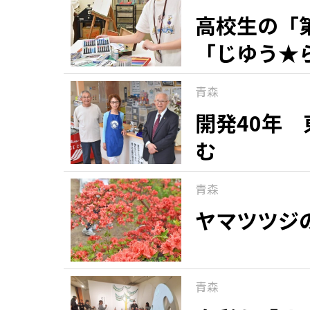
高校生の「
「じゆう★
青森
開発40年
む
青森
ヤマツツジ
青森