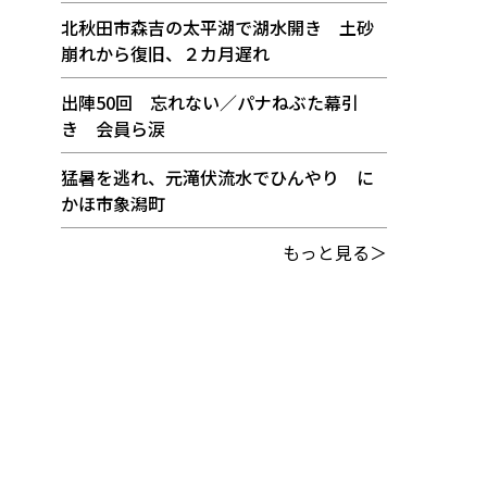
北秋田市森吉の太平湖で湖水開き 土砂
崩れから復旧、２カ月遅れ
出陣50回 忘れない／パナねぶた幕引
き 会員ら涙
猛暑を逃れ、元滝伏流水でひんやり に
かほ市象潟町
もっと見る＞