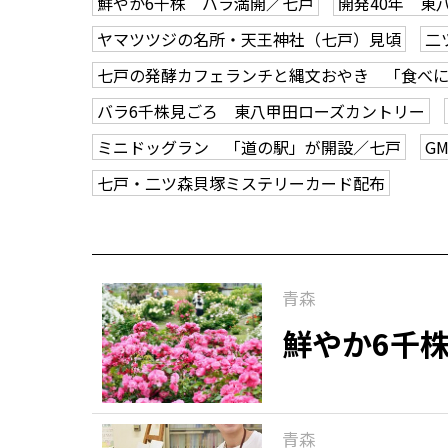
鮮やか6千株 バラ満開／七戸
開発40年 東
ヤマツツジの名所・天王神社（七戸）見頃
二
七戸の発酵カフェランチと縄文おやき 「食べに
バラ6千株見ごろ 東八甲田ローズカントリー
ミニドッグラン 「道の駅」が開設／七戸
G
七戸・二ツ森貝塚ミステリーカード配布
青森
鮮やか6千
青森