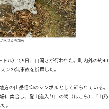
山道を登る参加者
ートル）で9日、山開きが行われた。町内外の約40
ーズンの無事故を祈願した。
南地方の山岳信仰のシンボルとして知られている。
車場に集合し、登山道入り口の祠（ほこら）「山乃
した。