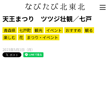
天王まつり ツツジ壮観／七戸
青森県
七戸町
観光
イベント
おすすめ
観る
楽しむ
花
まつり・イベント
2023年5月1日（月）
知る一覧
世界遺産
文化・歴史
パワースポット
ミステリー
観る一覧
桜
花
紅葉
楽しむ一覧
まつり・イベント
聖地
おみやげ・特産
道の駅・産直
鉄道
アウトドア・レジャー