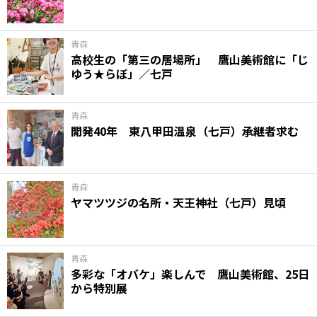
青森
高校生の「第三の居場所」 鷹山美術館に「じ
ゆう★らぼ」／七戸
青森
開発40年 東八甲田温泉（七戸）承継者求む
青森
ヤマツツジの名所・天王神社（七戸）見頃
青森
多彩な「オバケ」楽しんで 鷹山美術館、25日
から特別展