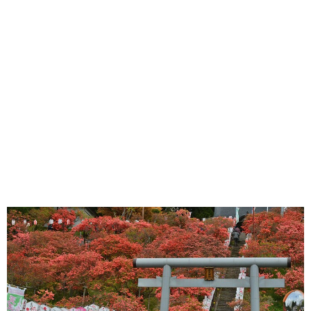
味わう一覧
麺類
ご当地グルメ
酒
スイーツ
癒す一覧
温泉
自然
宿泊
青森県
岩手県
秋田県