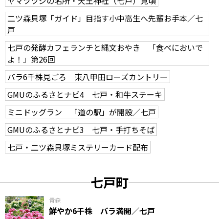
ヤマツツジの名所・天王神社（七戸）見頃
二ツ森貝塚「ガイド」目指す小中高生へ先輩お手本／七
戸
七戸の発酵カフェランチと縄文おやき 「食べにおいで
よ！」第26回
バラ6千株見ごろ 東八甲田ローズカントリー
GMUのふるさとナビ4 七戸・和牛ステーキ
ミニドッグラン 「道の駅」が開設／七戸
GMUのふるさとナビ3 七戸・手打ちそば
七戸・二ツ森貝塚ミステリーカード配布
七戸町
青森
鮮やか6千株 バラ満開／七戸