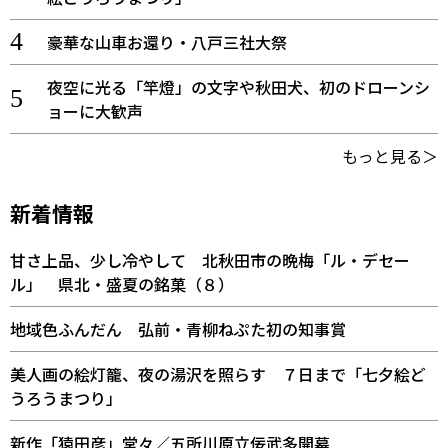
豪華な山車お還り・八戸三社大祭
夜空に光る「竿燈」の文字や秋田犬、初のドローンシ
ョーに大歓声
もっと見る＞
新着情報
甘さ上品、少し冷やして 北秋田市の晩梅「ル・デセー
ル」 県北・盛夏の銘菓（８）
地域色ふんだん 弘前・青柳ねぷた初の知事賞
美人画の絵灯籠、夜の湯沢を照らす ７日まで「七夕絵ど
うろうまつり」
新作「猿田彦」堂々／五所川原立佞武多開幕