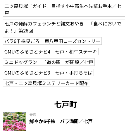
二ツ森貝塚「ガイド」目指す小中高生へ先輩お手本／七
戸
七戸の発酵カフェランチと縄文おやき 「食べにおいで
よ！」第26回
バラ6千株見ごろ 東八甲田ローズカントリー
GMUのふるさとナビ4 七戸・和牛ステーキ
ミニドッグラン 「道の駅」が開設／七戸
GMUのふるさとナビ3 七戸・手打ちそば
七戸・二ツ森貝塚ミステリーカード配布
七戸町
青森
鮮やか6千株 バラ満開／七戸