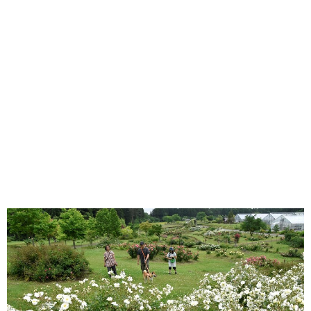
味わう一覧
麺類
ご当地グルメ
酒
スイーツ
癒す一覧
温泉
自然
宿泊
青森県
岩手県
秋田県