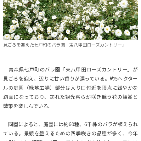
見ごろを迎えた七戸町のバラ園「東八甲田ローズカントリー」
青森県七戸町のバラ園「東八甲田ローズカントリー」が
見ごろを迎え、辺りに甘い香りが漂っている。約5ヘクター
ルの庭園（緑地広場）部分は入り口付近を頂点に緩やかな
斜面になっており、訪れた観光客らが咲き競う花の観賞と
散策を楽しんでいる。
同園によると、庭園には約60種、6千株のバラが植えられ
ている。景観を整えるための四季咲きの品種が多く、今年