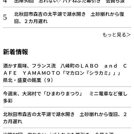
出陣50回 忘れない／パナねぶた幕引き 会員ら涙
北秋田市森吉の太平湖で湖水開き 土砂崩れから復
旧、２カ月遅れ
もっと見る＞
新着情報
酒かす風味、フランス流 八峰町のＬＡＢＯ ａｎｄ Ｃ
ＡＦＥ ＹＡＭＡＭＯＴＯ「マカロン『シラカミ』」」
県北・盛夏の銘菓（９）
今週末、大潟村で「ひまわりまつり」 ミニ電車など催し
多彩
北秋田市森吉の太平湖で湖水開き 土砂崩れから復旧、２
カ月遅れ