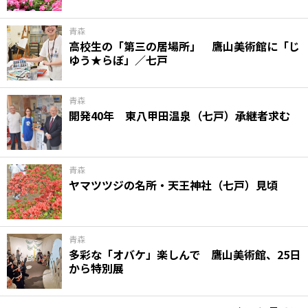
青森
高校生の「第三の居場所」 鷹山美術館に「じ
ゆう★らぼ」／七戸
青森
開発40年 東八甲田温泉（七戸）承継者求む
青森
ヤマツツジの名所・天王神社（七戸）見頃
青森
多彩な「オバケ」楽しんで 鷹山美術館、25日
から特別展