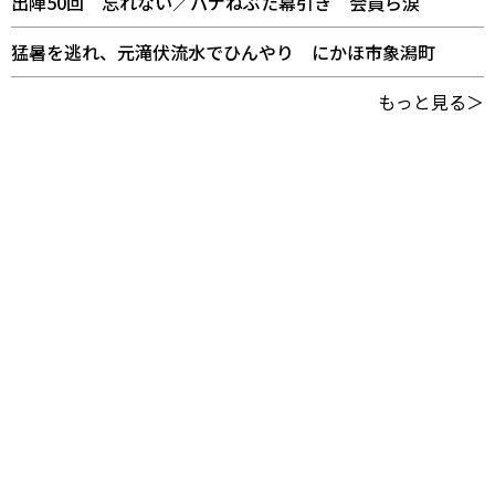
出陣50回 忘れない／パナねぶた幕引き 会員ら涙
猛暑を逃れ、元滝伏流水でひんやり にかほ市象潟町
もっと見る＞