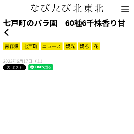
七戸町のバラ園 60種6千株香り甘
く
青森県
七戸町
ニュース
観光
観る
花
2023年6月17日（土）
知る一覧
世界遺産
文化・歴史
パワースポット
ミステリー
観る一覧
桜
花
紅葉
楽しむ一覧
まつり・イベント
聖地
おみやげ・特産
道の駅・産直
鉄道
アウトドア・レジャー