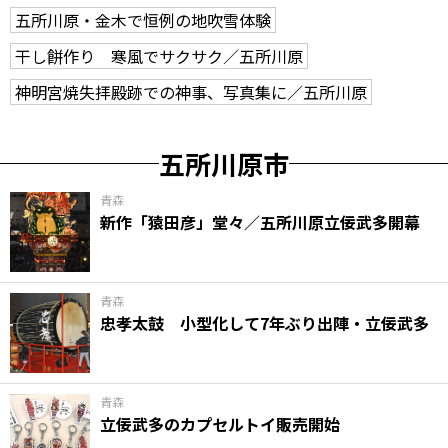
五所川原・金木で恒例の地吹雪体験
干し餅作り 寒風でサクサク／五所川原
神明宮焼失拝殿跡での神事、写真集に／五所川原
五所川原市
青森
新作「猿田彦」堂々／五所川原立佞武多開幕
青森
忠孝太鼓 小型化して7年ぶり出陣・立佞武多
青森
立佞武多のカプセルトイ販売開始