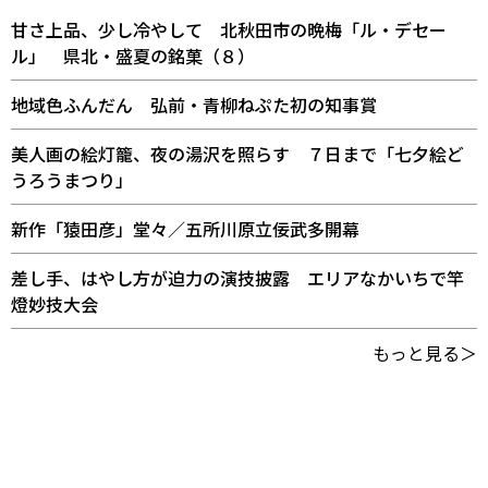
甘さ上品、少し冷やして 北秋田市の晩梅「ル・デセー
ル」 県北・盛夏の銘菓（８）
地域色ふんだん 弘前・青柳ねぷた初の知事賞
美人画の絵灯籠、夜の湯沢を照らす ７日まで「七夕絵ど
うろうまつり」
新作「猿田彦」堂々／五所川原立佞武多開幕
差し手、はやし方が迫力の演技披露 エリアなかいちで竿
燈妙技大会
もっと見る＞