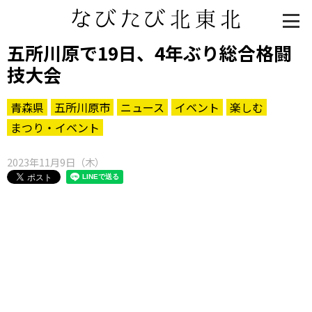
五所川原で19日、4年ぶり総合格闘
技大会
青森県
五所川原市
ニュース
イベント
楽しむ
まつり・イベント
2023年11月9日（木）
知る一覧
世界遺産
文化・歴史
パワースポット
ミステリー
観る一覧
桜
花
紅葉
楽しむ一覧
まつり・イベント
聖地
おみやげ・特産
道の駅・産直
鉄道
アウトドア・レジャー