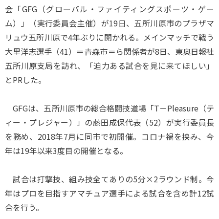
会「GFG（グローバル・ファイティングスポーツ・ゲー
ム）」（実行委員会主催）が19日、五所川原市のプラザマ
リュウ五所川原で4年ぶりに開かれる。メインマッチで戦う
大里洋志選手（41）＝青森市＝ら関係者が8日、東奥日報社
五所川原支局を訪れ、「迫力ある試合を見に来てほしい」
とPRした。
GFGは、五所川原市の総合格闘技道場「T－Pleasure（テ
ィー・プレジャー）」の藤田成保代表（52）が実行委員長
を務め、2018年7月に同市で初開催。コロナ禍を挟み、今
年は19年以来3度目の開催となる。
試合は打撃技、組み技全てありの5分×2ラウンド制。今
年はプロを目指すアマチュア選手による試合を含め計12試
合を行う。