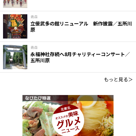
青森
立佞武多の館リニューアル 新作披露／五所川
原
青森
永福神社存続へ8月チャリティーコンサート／
五所川原
もっと見る＞