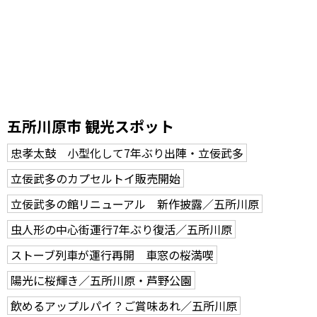
五所川原市 観光スポット
忠孝太鼓 小型化して7年ぶり出陣・立佞武多
立佞武多のカプセルトイ販売開始
立佞武多の館リニューアル 新作披露／五所川原
虫人形の中心街運行7年ぶり復活／五所川原
ストーブ列車が運行再開 車窓の桜満喫
陽光に桜輝き／五所川原・芦野公園
飲めるアップルパイ？ご賞味あれ／五所川原