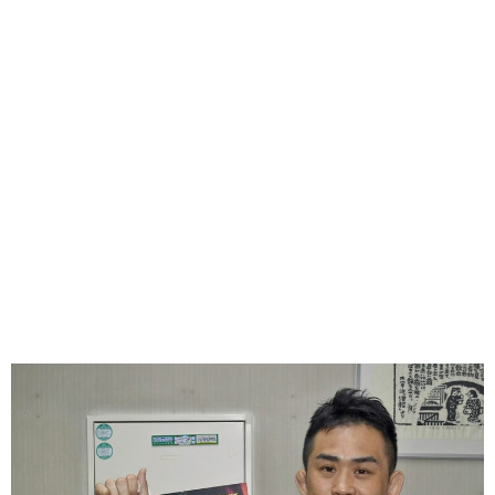
味わう一覧
麺類
ご当地グルメ
酒
スイーツ
癒す一覧
温泉
自然
宿泊
青森県
岩手県
秋田県