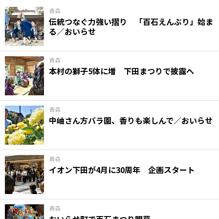
青森
伝統つなぐ力強い摺り 「百石えんぶり」始ま
る／おいらせ
青森
本村の獅子5体に増 下田まつりで披露へ
青森
中岫さん方バラ園、香りも楽しんで／おいらせ
青森
イオン下田が4月に30周年 企画スタート
青森