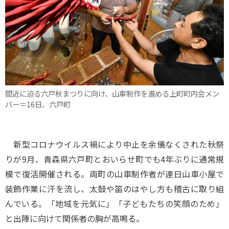
間近に迫る六戸秋まつりに向け、山車制作を進める上町町内会メン
バー＝16日、六戸町
新型コロナウイルス禍により中止を余儀なくされた秋祭
りが9月、青森県六戸町とおいらせ町でも4年ぶりに通常規
模で復活開催される。両町の山車制作者が連日山車小屋で
装飾作業に汗を流し、太鼓や笛のはやし方も稽古に取り組
んでいる。「地域を元気に」「子どもたちの笑顔のため」
と出陣に向けて関係者の胸が高鳴る。