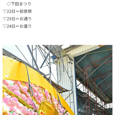
◇下田まつり
▽22日＝前夜祭
▽23日＝お通り
▽24日＝お還り