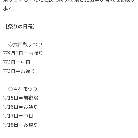
歩く。
【祭りの日程】
◇六戸秋まつり
▽9月1日＝お通り
▽2日＝中日
▽3日＝お還り
◇百石まつり
▽15日＝前夜祭
▽16日＝お通り
▽17日＝中日
▽18日＝お還り