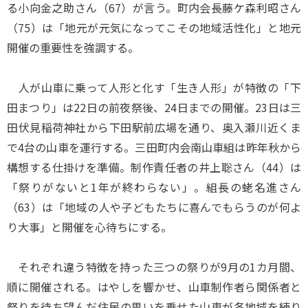
る小向金之助さん（67）が言う。町内会長藤ケ森利昭さん
（75）は「地元が元気になってこその地域活性化」と地元
開催の重要性を強調する。
人が山車に乗って人形と化す「生き人形」が特徴の「下
田まつり」は22日の前夜祭後、24日までの開催。23日は三
田伏見稲荷神社から下田駅前広場を通り、奥入瀬川近くま
で4台の山車を運行する。三田町内会南山車組は昨年秋から
構想する仕掛けを準備。制作責任者の井上聡さん（44）は
「祭りがないと1年が終わらない」。組長の蛯名進さん
（63）は「地域の人や子どもたちに喜んでもらうのが何よ
り大事」と開催を心待ちにする。
それぞれ違う特徴を持った三つの祭りが9月の1カ月間、
順に開催される。はやしを響かせ、山車制作者ら関係者と
祭りを待ち望んだ住民の思いを乗せた山車が各地域を練り