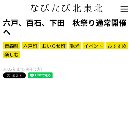
六戸、百石、下田 秋祭り通常開催
へ
青森県
六戸町
おいらせ町
観光
イベント
おすすめ
楽しむ
2023年8月29日（火）
知る一覧
世界遺産
文化・歴史
パワースポット
ミステリー
観る一覧
桜
花
紅葉
楽しむ一覧
まつり・イベント
聖地
おみやげ・特産
道の駅・産直
鉄道
アウトドア・レジャー