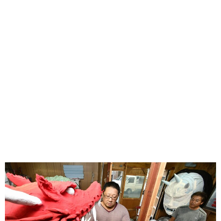
味わう一覧
麺類
ご当地グルメ
酒
スイーツ
癒す一覧
温泉
自然
宿泊
青森県
岩手県
秋田県