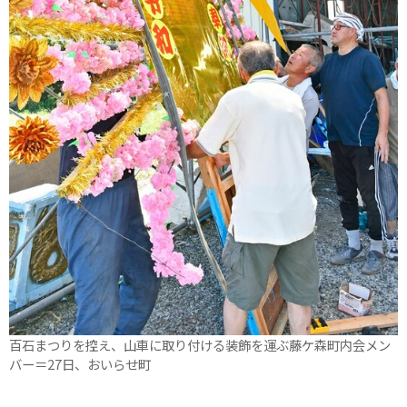
百石まつりを控え、山車に取り付ける装飾を運ぶ藤ケ森町内会メン
バー＝27日、おいらせ町