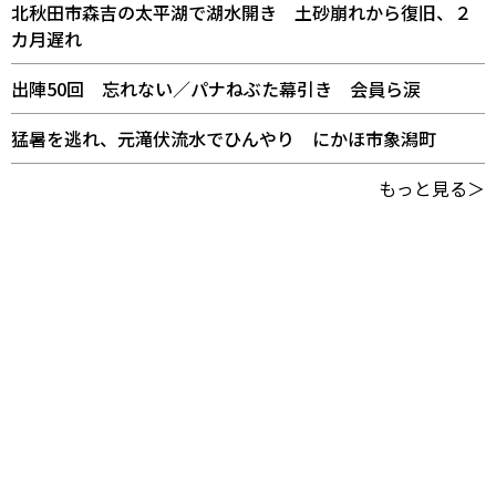
北秋田市森吉の太平湖で湖水開き 土砂崩れから復旧、２
カ月遅れ
出陣50回 忘れない／パナねぶた幕引き 会員ら涙
猛暑を逃れ、元滝伏流水でひんやり にかほ市象潟町
もっと見る＞