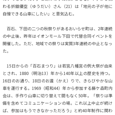
わる折舘優空（ゆうだい）さん（21）は「地元の子が他に
自慢できる山車にしたい」と意気込む。
百石、下田の二つの秋祭りがあるおいらせ町は、2年連続
の中止後、昨年はイオンモール下田で代替合同イベントを
開催した。ただ、地域での祭りは実質3年連続の中止となっ
た。
15日からの「百石まつり」は若宮八幡宮の例大祭が由来
とされ、1880（明治13）年から140年以上の歴史を持つ。
16日のお通り、18日のお還（かえ）りで、きらびやかな山
車を運行する。1969（昭和44）年から参加する藤ケ森町内
会は、手作り山車に切り替えて間もなく50年。「祭りは準
備を含めてコミュニケーションの場。これ以上中止が続け
ば、参加はもうできなかっただろう」と約40年制作に関わ