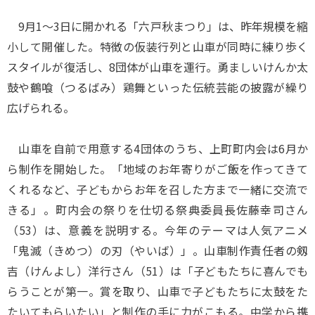
9月1～3日に開かれる「六戸秋まつり」は、昨年規模を縮
小して開催した。特徴の仮装行列と山車が同時に練り歩く
スタイルが復活し、8団体が山車を運行。勇ましいけんか太
鼓や鶴喰（つるばみ）鶏舞といった伝統芸能の披露が繰り
広げられる。
山車を自前で用意する4団体のうち、上町町内会は6月か
ら制作を開始した。「地域のお年寄りがご飯を作ってきて
くれるなど、子どもからお年を召した方まで一緒に交流で
きる」。町内会の祭りを仕切る祭典委員長佐藤幸司さん
（53）は、意義を説明する。今年のテーマは人気アニメ
「鬼滅（きめつ）の刃（やいば）」。山車制作責任者の剱
吉（けんよし）洋行さん（51）は「子どもたちに喜んでも
らうことが第一。賞を取り、山車で子どもたちに太鼓をた
たいてもらいたい」と制作の手に力がこもる。中学から携