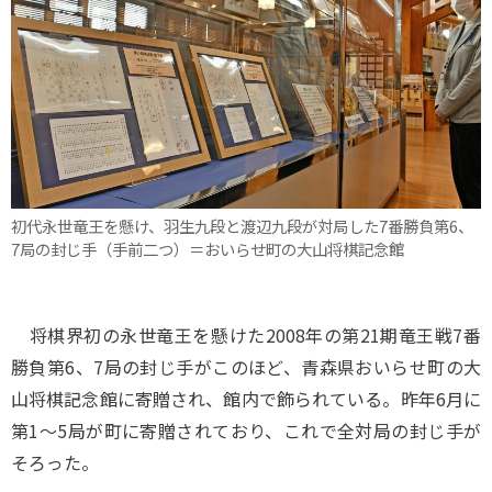
初代永世竜王を懸け、羽生九段と渡辺九段が対局した7番勝負第6、
7局の封じ手（手前二つ）＝おいらせ町の大山将棋記念館
将棋界初の永世竜王を懸けた2008年の第21期竜王戦7番
勝負第6、7局の封じ手がこのほど、青森県おいらせ町の大
山将棋記念館に寄贈され、館内で飾られている。昨年6月に
第1～5局が町に寄贈されており、これで全対局の封じ手が
そろった。