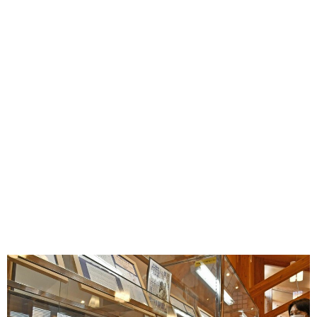
味わう一覧
麺類
ご当地グルメ
酒
スイーツ
癒す一覧
温泉
自然
宿泊
青森県
岩手県
秋田県