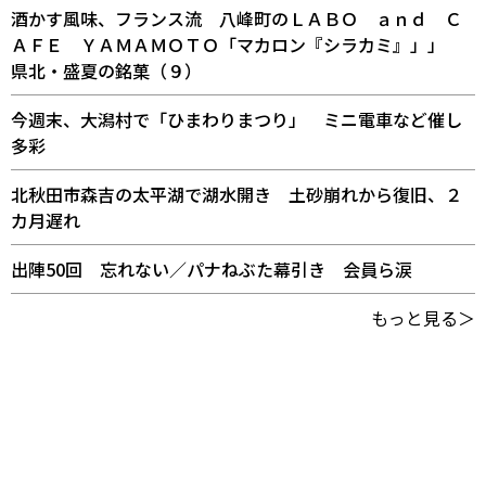
酒かす風味、フランス流 八峰町のＬＡＢＯ ａｎｄ Ｃ
ＡＦＥ ＹＡＭＡＭＯＴＯ「マカロン『シラカミ』」」
県北・盛夏の銘菓（９）
今週末、大潟村で「ひまわりまつり」 ミニ電車など催し
多彩
北秋田市森吉の太平湖で湖水開き 土砂崩れから復旧、２
カ月遅れ
出陣50回 忘れない／パナねぶた幕引き 会員ら涙
もっと見る＞