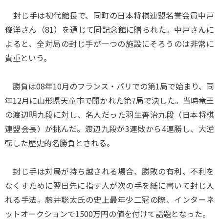
封じ手は初代館長で、同町の日本将棋連盟名誉会員中戸
俊洋さん（81）を通じて同記念館に贈られた。中戸さんに
よると、全対局の封じ手が一つの施設にそろうのは非常に
貴重という。
勝負は08年10月のフランス・パリでの第1局で始まり、同
年12月に山形県天童市で開かれた第7局で決した。当時竜王
の渡辺明九段に対し、名人だった羽生善治九段（日本将棋
連盟会長）が挑んだ。渡辺九段が3連敗から4連勝し、大逆
転した歴史的名勝負とされる。
封じ手は対局が持ち越される場合、勝敗の有利、不利を
なくすために翌日先に指す人が次の手を紙に書いて封じ入
れる手法。藤井聡太氏の史上最年少二冠の際、インターネ
ットオークションで1500万円の値を付けて話題となった。