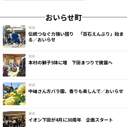
おいらせ町
青森
伝統つなぐ力強い摺り 「百石えんぶり」始ま
る／おいらせ
青森
本村の獅子5体に増 下田まつりで披露へ
青森
中岫さん方バラ園、香りも楽しんで／おいらせ
青森
イオン下田が4月に30周年 企画スタート