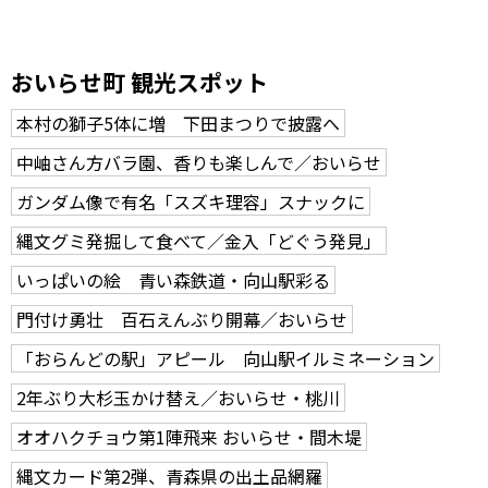
おいらせ町 観光スポット
本村の獅子5体に増 下田まつりで披露へ
中岫さん方バラ園、香りも楽しんで／おいらせ
ガンダム像で有名「スズキ理容」スナックに
縄文グミ発掘して食べて／金入「どぐう発見」
いっぱいの絵 青い森鉄道・向山駅彩る
門付け勇壮 百石えんぶり開幕／おいらせ
「おらんどの駅」アピール 向山駅イルミネーション
2年ぶり大杉玉かけ替え／おいらせ・桃川
オオハクチョウ第1陣飛来 おいらせ・間木堤
縄文カード第2弾、青森県の出土品網羅