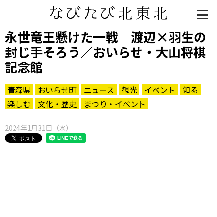
永世竜王懸けた一戦 渡辺×羽生の
封じ手そろう／おいらせ・大山将棋
記念館
青森県
おいらせ町
ニュース
観光
イベント
知る
楽しむ
文化・歴史
まつり・イベント
2024年1月31日（水）
知る一覧
世界遺産
文化・歴史
パワースポット
ミステリー
観る一覧
桜
花
紅葉
楽しむ一覧
まつり・イベント
聖地
おみやげ・特産
道の駅・産直
鉄道
アウトドア・レジャー