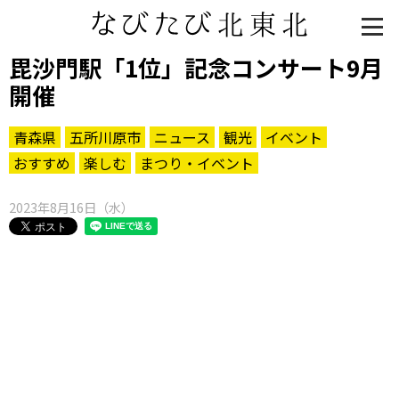
毘沙門駅「1位」記念コンサート9月
開催
青森県
五所川原市
ニュース
観光
イベント
おすすめ
楽しむ
まつり・イベント
2023年8月16日（水）
知る一覧
世界遺産
文化・歴史
パワースポット
ミステリー
観る一覧
桜
花
紅葉
楽しむ一覧
まつり・イベント
聖地
おみやげ・特産
道の駅・産直
鉄道
アウトドア・レジャー