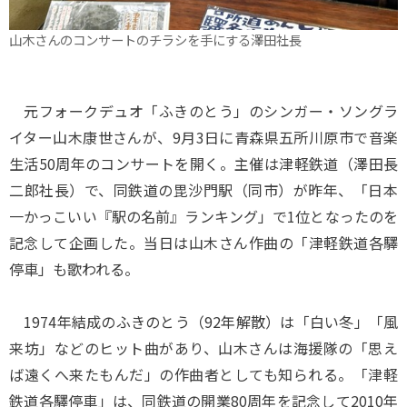
山木さんのコンサートのチラシを手にする澤田社長
元フォークデュオ「ふきのとう」のシンガー・ソングラ
イター山木康世さんが、9月3日に青森県五所川原市で音楽
生活50周年のコンサートを開く。主催は津軽鉄道（澤田長
二郎社長）で、同鉄道の毘沙門駅（同市）が昨年、「日本
一かっこいい『駅の名前』ランキング」で1位となったのを
記念して企画した。当日は山木さん作曲の「津軽鉄道各驛
停車」も歌われる。
1974年結成のふきのとう（92年解散）は「白い冬」「風
来坊」などのヒット曲があり、山木さんは海援隊の「思え
ば遠くへ来たもんだ」の作曲者としても知られる。「津軽
鉄道各驛停車」は、同鉄道の開業80周年を記念して2010年