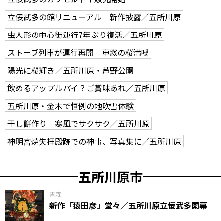
立佞武多の館リニューアル 新作披露／五所川原
虫人形の中心街運行7年ぶり復活／五所川原
ストーブ列車が運行再開 車窓の桜満喫
陽光に桜輝き／五所川原・芦野公園
飲めるアップルパイ？ご賞味あれ／五所川原
五所川原・金木で恒例の地吹雪体験
干し餅作り 寒風でサクサク／五所川原
神明宮焼失拝殿跡での神事、写真集に／五所川原
五所川原市
青森
新作「猿田彦」堂々／五所川原立佞武多開幕