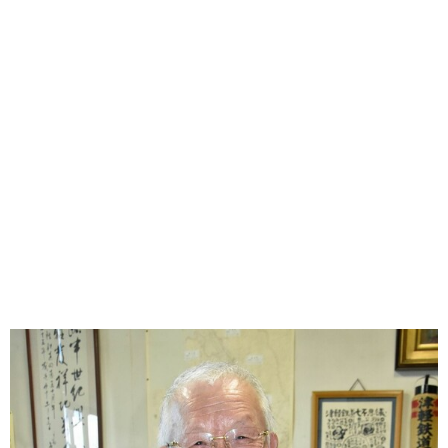
味わう一覧
麺類
ご当地グルメ
酒
スイーツ
癒す一覧
温泉
自然
宿泊
青森県
岩手県
秋田県