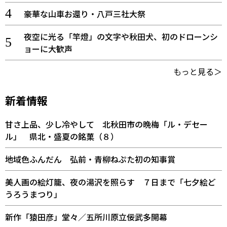
豪華な山車お還り・八戸三社大祭
夜空に光る「竿燈」の文字や秋田犬、初のドローンシ
ョーに大歓声
もっと見る＞
新着情報
甘さ上品、少し冷やして 北秋田市の晩梅「ル・デセー
ル」 県北・盛夏の銘菓（８）
地域色ふんだん 弘前・青柳ねぷた初の知事賞
美人画の絵灯籠、夜の湯沢を照らす ７日まで「七夕絵ど
うろうまつり」
新作「猿田彦」堂々／五所川原立佞武多開幕