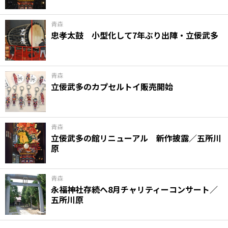
青森
忠孝太鼓 小型化して7年ぶり出陣・立佞武多
青森
立佞武多のカプセルトイ販売開始
青森
立佞武多の館リニューアル 新作披露／五所川
原
青森
永福神社存続へ8月チャリティーコンサート／
五所川原