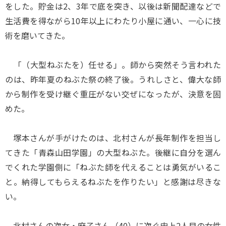
をした。貯金は2、3年で底を突き、以後は新聞配達などで
生活費を得ながら10年以上にわたり小屋に通い、一心に技
術を磨いてきた。
「（大型ねぶたを）任せる」。師から突然そう言われた
のは、昨年夏のねぶた祭の終了後。うれしさと、偉大な師
から制作を受け継ぐ重圧がない交ぜになったが、決意を固
めた。
塚本さんが手がけたのは、北村さんが長年制作を担当し
てきた「青森山田学園」の大型ねぶた。後継に自分を選ん
でくれた学園側に「ねぶた師を代えることは勇気がいるこ
と。納得してもらえるねぶたを作りたい」と感謝は尽きな
い。
北村さんの次女・麻子さん（40）に次ぐ史上2人目の女性