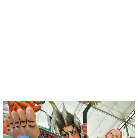
味わう一覧
麺類
ご当地グルメ
酒
スイーツ
癒す一覧
温泉
自然
宿泊
青森県
岩手県
秋田県