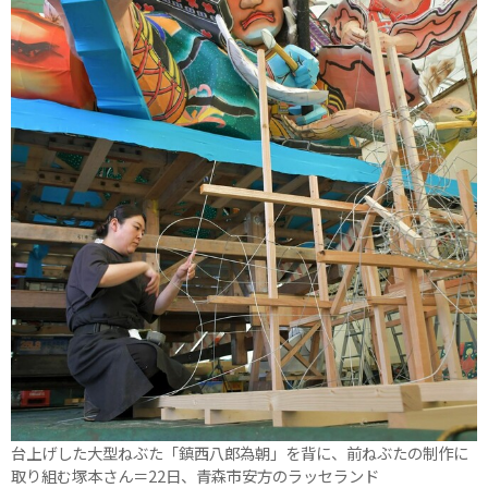
台上げした大型ねぶた「鎮西八郎為朝」を背に、前ねぶたの制作に
取り組む塚本さん＝22日、青森市安方のラッセランド