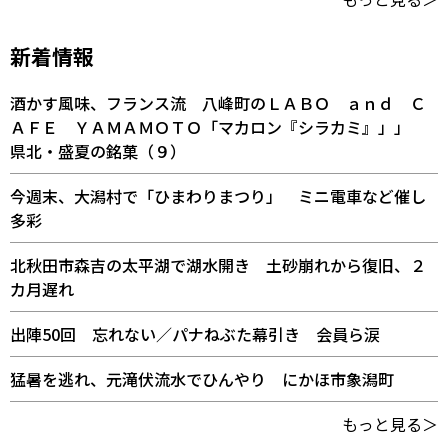
新着情報
酒かす風味、フランス流 八峰町のＬＡＢＯ ａｎｄ Ｃ
ＡＦＥ ＹＡＭＡＭＯＴＯ「マカロン『シラカミ』」」
県北・盛夏の銘菓（９）
今週末、大潟村で「ひまわりまつり」 ミニ電車など催し
多彩
北秋田市森吉の太平湖で湖水開き 土砂崩れから復旧、２
カ月遅れ
出陣50回 忘れない／パナねぶた幕引き 会員ら涙
猛暑を逃れ、元滝伏流水でひんやり にかほ市象潟町
もっと見る＞