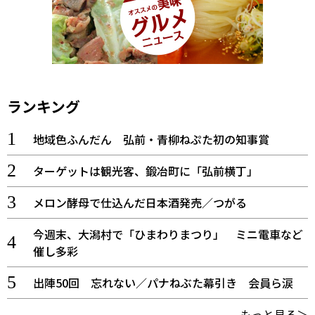
ランキング
地域色ふんだん 弘前・青柳ねぷた初の知事賞
ターゲットは観光客、鍛冶町に「弘前横丁」
メロン酵母で仕込んだ日本酒発売／つがる
今週末、大潟村で「ひまわりまつり」 ミニ電車など
催し多彩
出陣50回 忘れない／パナねぶた幕引き 会員ら涙
もっと見る＞