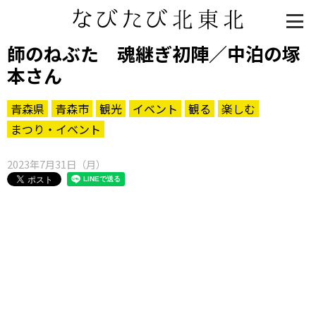
師のねぶた 魂継ぎ初陣／中泊の塚
本さん
青森県
青森市
観光
イベント
観る
楽しむ
まつり・イベント
2023年7月31日（月）
知る一覧
世界遺産
文化・歴史
パワースポット
ミステリー
観る一覧
桜
花
紅葉
楽しむ一覧
まつり・イベント
聖地
おみやげ・特産
道の駅・産直
鉄道
アウトドア・レジャー