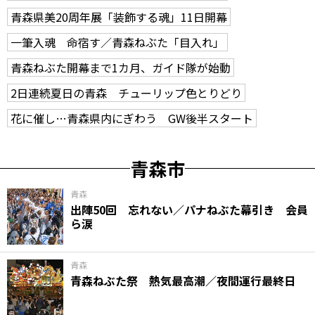
青森県美20周年展「装飾する魂」11日開幕
一筆入魂 命宿す／青森ねぶた「目入れ」
青森ねぶた開幕まで1カ月、ガイド隊が始動
2日連続夏日の青森 チューリップ色とりどり
花に催し…青森県内にぎわう GW後半スタート
青森市
青森
出陣50回 忘れない／パナねぶた幕引き 会員
ら涙
青森
青森ねぶた祭 熱気最高潮／夜間運行最終日