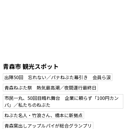
青森市 観光スポット
出陣50回 忘れない／パナねぶた幕引き 会員ら涙
青森ねぶた祭 熱気最高潮／夜間運行最終日
市民一丸、50回目晴れ舞台 企業に頼らず「100円カン
パ」／私たちのねぶた
ねぶた名人・竹浪さん、橋本に新拠点
青森窯出しアップルパイが総合グランプリ