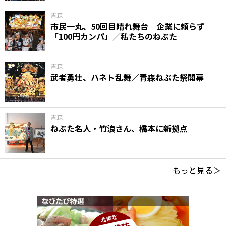
青森
市民一丸、50回目晴れ舞台 企業に頼らず
「100円カンパ」／私たちのねぶた
青森
武者勇壮、ハネト乱舞／青森ねぶた祭開幕
青森
ねぶた名人・竹浪さん、橋本に新拠点
もっと見る＞