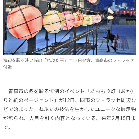
海辺を彩る淡い光の「ねぶた玉」＝12日夕方、青森市のワ・ラッセ
付近
青森市の冬を彩る恒例のイベント「あおもり灯（あか）
りと紙のページェント」が12日、同市のワ・ラッセ周辺な
どで始まった。ねぶたの技法を生かしたユニークな展示物
が飾られ、人目を引く内容となっている。来年2月15日ま
で。