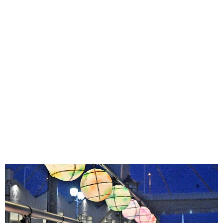
味わう一覧
麺類
ご当地グルメ
酒
スイーツ
癒す一覧
温泉
自然
宿泊
青森県
岩手県
秋田県