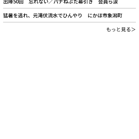
出陣50回 忘れない／パナねぶた幕引き 会員ら涙
猛暑を逃れ、元滝伏流水でひんやり にかほ市象潟町
もっと見る＞