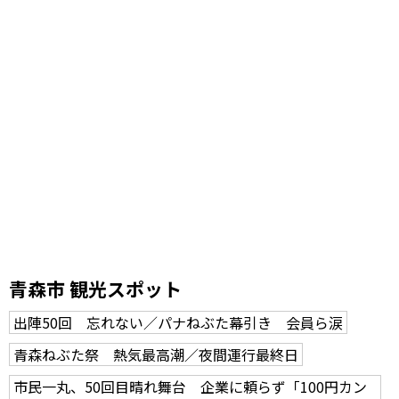
青森市 観光スポット
出陣50回 忘れない／パナねぶた幕引き 会員ら涙
青森ねぶた祭 熱気最高潮／夜間運行最終日
市民一丸、50回目晴れ舞台 企業に頼らず「100円カン