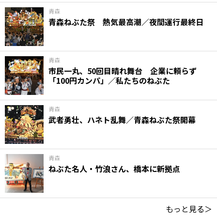
青森
青森ねぶた祭 熱気最高潮／夜間運行最終日
青森
市民一丸、50回目晴れ舞台 企業に頼らず
「100円カンパ」／私たちのねぶた
青森
武者勇壮、ハネト乱舞／青森ねぶた祭開幕
青森
ねぶた名人・竹浪さん、橋本に新拠点
もっと見る＞