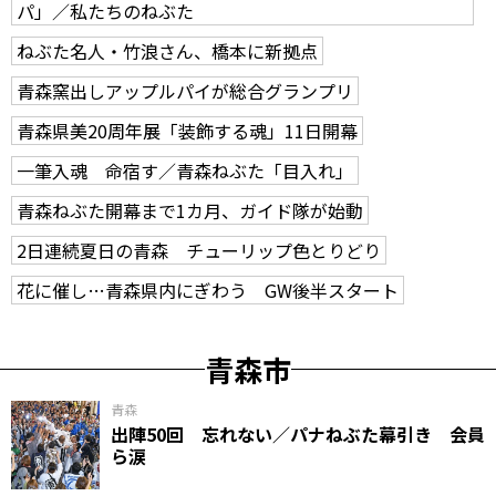
パ」／私たちのねぶた
ねぶた名人・竹浪さん、橋本に新拠点
青森窯出しアップルパイが総合グランプリ
青森県美20周年展「装飾する魂」11日開幕
一筆入魂 命宿す／青森ねぶた「目入れ」
青森ねぶた開幕まで1カ月、ガイド隊が始動
2日連続夏日の青森 チューリップ色とりどり
花に催し…青森県内にぎわう GW後半スタート
青森市
青森
出陣50回 忘れない／パナねぶた幕引き 会員
ら涙