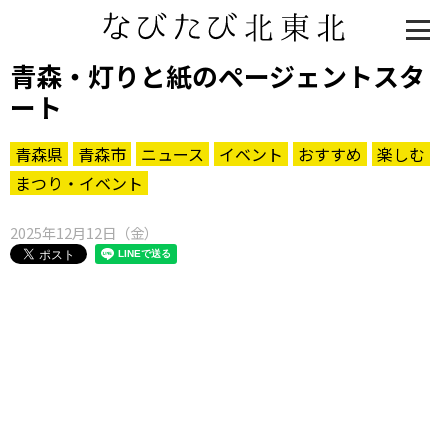
青森・灯りと紙のページェントスタ
ート
青森県
青森市
ニュース
イベント
おすすめ
楽しむ
まつり・イベント
2025年12月12日（金）
知る一覧
世界遺産
文化・歴史
パワースポット
ミステリー
観る一覧
桜
花
紅葉
楽しむ一覧
まつり・イベント
聖地
おみやげ・特産
道の駅・産直
鉄道
アウトドア・レジャー