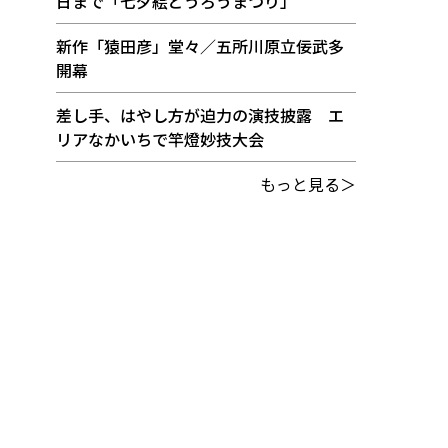
日まで「七夕絵どうろうまつり」
新作「猿田彦」堂々／五所川原立佞武多
開幕
差し手、はやし方が迫力の演技披露 エ
リアなかいちで竿燈妙技大会
もっと見る＞