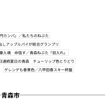
0円カンパ」／私たちのねぶた
出しアップルパイが総合グランプリ
筆入魂 命宿す／青森ねぶた「目入れ」
2日連続夏日の青森 チューリップ色とりどり
ゲレンデも春景色／八甲田春スキー終盤
青森市