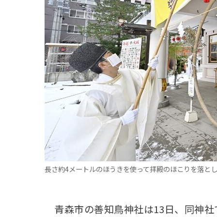
観る一覧
桜
花
紅葉
楽しむ一覧
まつり・イベント
聖地
おみやげ・特産
道の駅・産直
鉄道
アウトドア・レジャー
味わう一覧
麺類
ご当地グルメ
酒
スイーツ
癒す一覧
温泉
自然
宿泊
青森県
岩手県
秋田県
長さ約4メートルのほうきを使って拝殿のほこりを落とし
青森市の善知鳥神社は13日、同神社