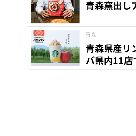
青森窯出し
青森
青森県産リ
バ県内11店