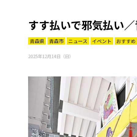
すす払いで邪気払い／
青森県
青森市
ニュース
イベント
おすすめ
2025年12月14日（日）
知る一覧
世界遺産
文化・歴史
パワースポット
ミステリー