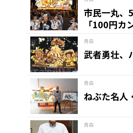
市民一丸、
「100円
青森
武者勇壮、
青森
ねぶた名人
青森