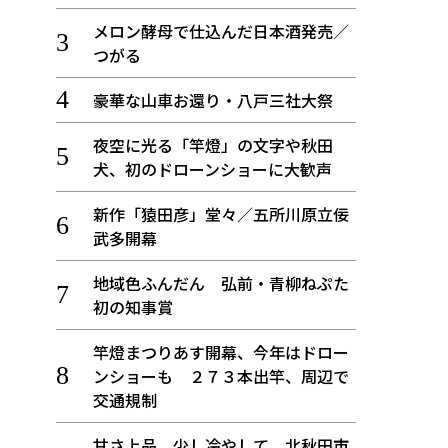
メロン酵母で仕込んだ日本酒発売／
つがる
豪華な山車お還り・八戸三社大祭
夜空に光る「竿燈」の文字や秋田
犬、初のドローンショーに大歓声
新作「猿田彦」堂々／五所川原立佞
武多開幕
地域色ふんだん 弘前・青柳ねぷた
初の知事賞
竿燈まつりあす開幕、今年はドロー
ンショーも ２７３本出竿、周辺で
交通規制
甘さ上品、少し冷やして 北秋田市