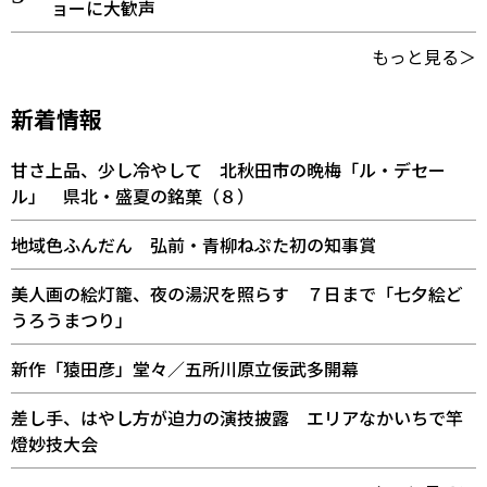
ョーに大歓声
もっと見る＞
新着情報
甘さ上品、少し冷やして 北秋田市の晩梅「ル・デセー
ル」 県北・盛夏の銘菓（８）
地域色ふんだん 弘前・青柳ねぷた初の知事賞
美人画の絵灯籠、夜の湯沢を照らす ７日まで「七夕絵ど
うろうまつり」
新作「猿田彦」堂々／五所川原立佞武多開幕
差し手、はやし方が迫力の演技披露 エリアなかいちで竿
燈妙技大会