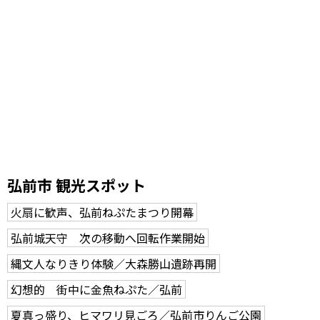
弘前市 観光スポット
火扇に歓声、弘前ねぷたまつり開幕
弘前城天守 次の移動へ回転作業開始
縄文人なりきり体験／大森勝山遺跡再開
幻想的 街中に金魚ねぷた／弘前
夏真っ盛り、ヒマワリ見ごろ／弘前市りんご公園