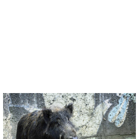
味わう一覧
麺類
ご当地グルメ
酒
スイーツ
癒す一覧
温泉
自然
宿泊
青森県
岩手県
秋田県