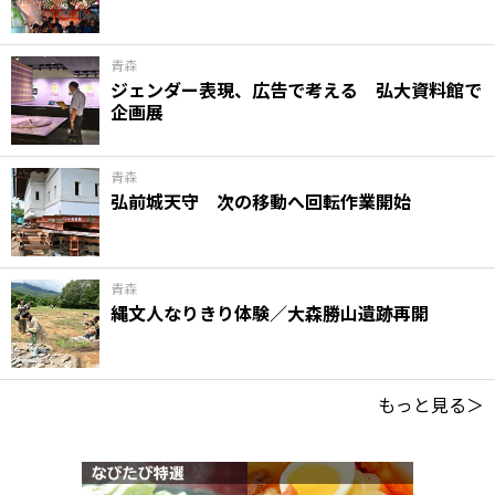
青森
ジェンダー表現、広告で考える 弘大資料館で
企画展
青森
弘前城天守 次の移動へ回転作業開始
青森
縄文人なりきり体験／大森勝山遺跡再開
もっと見る＞