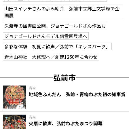
山田スイッチさんの歩み紹介 弘前市立郷土文学館で企
画展
久渡寺の幽霊画公開、ジョナゴールドさん作品も
ジョナゴールドさんモデル幽霊画登場へ
多彩な体験 初夏に歓声／弘前で「キッズパーク」
岩木山神社 大修理へ／創建1250年に合わせ
弘前市
青森
地域色ふんだん 弘前・青柳ねぷた初の知事賞
青森
火扇に歓声、弘前ねぷたまつり開幕