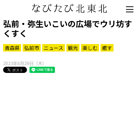
弘前・弥生いこいの広場でウリ坊す
くすく
青森県
弘前市
ニュース
観光
楽しむ
癒す
2023年6月29日（木）
知る一覧
世界遺産
文化・歴史
パワースポット
ミステリー
観る一覧
桜
花
紅葉
楽しむ一覧
まつり・イベント
聖地
おみやげ・特産
道の駅・産直
鉄道
アウトドア・レジャー