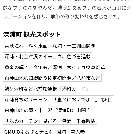
的なブナの森を望んだ。濃淡があるブナの若葉が山肌にグ
ラデーションを作り、季節の移り変わりを感じさせた。
深浦町 観光スポット
青池に春 輝く水面／深浦・十二湖山開き
深浦・北金ケ沢のイチョウ、色づき進む
黄金の輝き 今年も／深浦、大イチョウ点灯式
白神山地の知識問う検定初開催／弘前市など
鯵ケ沢町など北前船連携「港町カード」
深浦育ちのサーモン 「食べにおいでよ！」第6回
白神山地の麓・十二湖（深浦町）山開き
「氷のカーテン」見ごろ／深浦・千畳敷駅
GMUのふるさとナビ4 深浦・雪人参