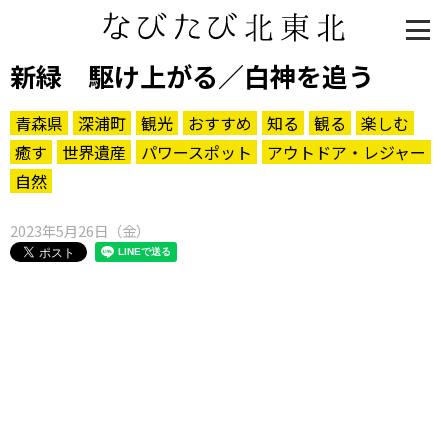
新緑 駆け上がる／白神を追う
青森県
深浦町
観光
おすすめ
知る
観る
楽しむ
癒す
世界遺産
パワースポット
アウトドア・レジャー
自然
2023年5月26日（金）
知る一覧
世界遺産
文化・歴史
パワースポット
ミステリー
観る一覧
桜
花
紅葉
楽しむ一覧
まつり・イベント
聖地
おみやげ・特産
道の駅・産直
鉄道
アウトドア・レジャー