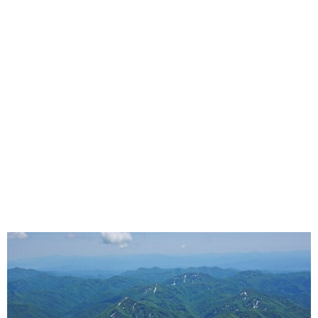
味わう一覧
麺類
ご当地グルメ
酒
スイーツ
癒す一覧
温泉
自然
宿泊
青森県
岩手県
秋田県