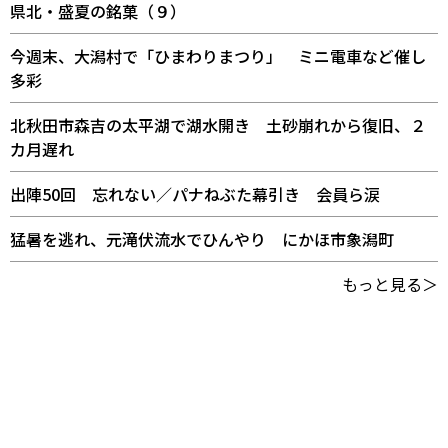
県北・盛夏の銘菓（９）
今週末、大潟村で「ひまわりまつり」 ミニ電車など催し
多彩
北秋田市森吉の太平湖で湖水開き 土砂崩れから復旧、２
カ月遅れ
出陣50回 忘れない／パナねぶた幕引き 会員ら涙
猛暑を逃れ、元滝伏流水でひんやり にかほ市象潟町
もっと見る＞