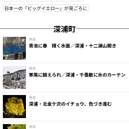
日本一の「ビッグイエロー」が見ごろに
深浦町
青森
青池に春 輝く水面／深浦・十二湖山開き
青森
寒風に鍛えられ／深浦・千畳敷に氷のカーテン
青森
深浦・北金ケ沢のイチョウ、色づき進む
青森