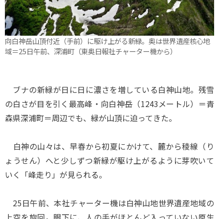
向白神岳山頂付近（手前）に駆け上がる新緑。奥は世界遺産核心地
域＝25日午前、深浦町（東奥日報社チャーター機から）
ブナの新緑が日に日に濃さを増している白神山地。残雪
の白さが目を引く最高峰・向白神岳（1243メートル）＝青
森県深浦町＝周辺でも、緑が山頂に迫ってきた。
白神の山々は、早春から初夏にかけて、麓から稜線（り
ょうせん）へと少しずつ新緑が駆け上がるように芽吹いて
いく「峰走り」が見られる。
25日午前、本社チャーター機は白神山地世界遺産地域の
上空を旋回。眼下に、人の手がほとんど入っていない原生