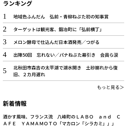
ランキング
地域色ふんだん 弘前・青柳ねぷた初の知事賞
ターゲットは観光客、鍛冶町に「弘前横丁」
メロン酵母で仕込んだ日本酒発売／つがる
出陣50回 忘れない／パナねぶた幕引き 会員ら涙
北秋田市森吉の太平湖で湖水開き 土砂崩れから復
旧、２カ月遅れ
もっと見る＞
新着情報
酒かす風味、フランス流 八峰町のＬＡＢＯ ａｎｄ Ｃ
ＡＦＥ ＹＡＭＡＭＯＴＯ「マカロン『シラカミ』」」