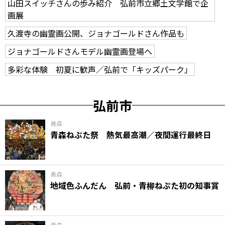
山田スイッチさんの歩み紹介 弘前市立郷土文学館で企
画展
久渡寺の幽霊画公開、ジョナゴールドさん作品も
ジョナゴールドさんモデル幽霊画登場へ
多彩な体験 初夏に歓声／弘前で「キッズパーク」
弘前市
青森
青森ねぶた祭 熱気最高潮／夜間運行最終日
青森
地域色ふんだん 弘前・青柳ねぷた初の知事賞
青森