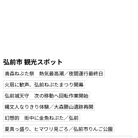
弘前市 観光スポット
青森ねぶた祭 熱気最高潮／夜間運行最終日
火扇に歓声、弘前ねぷたまつり開幕
弘前城天守 次の移動へ回転作業開始
縄文人なりきり体験／大森勝山遺跡再開
幻想的 街中に金魚ねぷた／弘前
夏真っ盛り、ヒマワリ見ごろ／弘前市りんご公園