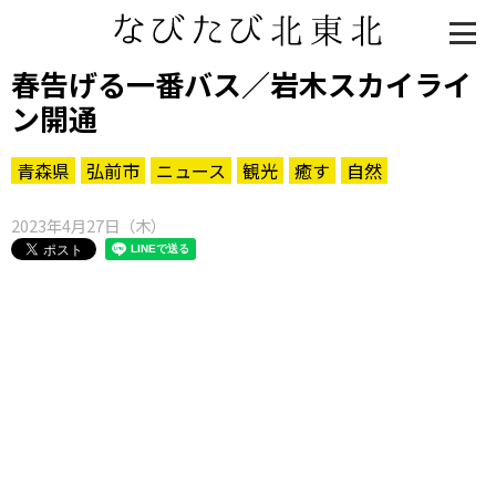
春告げる一番バス／岩木スカイライ
ン開通
青森県
弘前市
ニュース
観光
癒す
自然
2023年4月27日（木）
知る一覧
世界遺産
文化・歴史
パワースポット
ミステリー
観る一覧
桜
花
紅葉
楽しむ一覧
まつり・イベント
聖地
おみやげ・特産
道の駅・産直
鉄道
アウトドア・レジャー