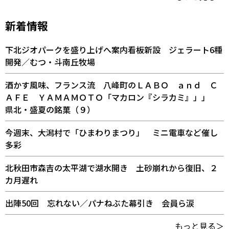
新着情報
下北ジオパークを盛り上げへ案内看板新設 ジェラート6種
開発／むつ・斗南丘牧場
酒かす風味、フランス流 八峰町のＬＡＢＯ ａｎｄ Ｃ
ＡＦＥ ＹＡＭＡＭＯＴＯ「マカロン『シラカミ』」」
県北・盛夏の銘菓（９）
今週末、大潟村で「ひまわりまつり」 ミニ電車など催し
多彩
北秋田市森吉の太平湖で湖水開き 土砂崩れから復旧、２
カ月遅れ
出陣50回 忘れない／パナねぶた幕引き 会員ら涙
もっと見る＞