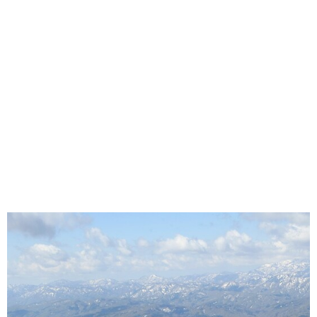
味わう一覧
麺類
ご当地グルメ
酒
スイーツ
癒す一覧
温泉
自然
宿泊
青森県
岩手県
秋田県