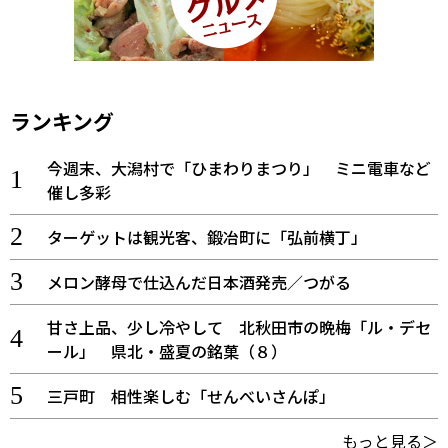
ランキング
今週末、大潟村で「ひまわりまつり」 ミニ電車など
催し多彩
ターゲットは観光客、鍛冶町に「弘前横丁」
メロン酵母で仕込んだ日本酒発売／つがる
甘さ上品、少し冷やして 北秋田市の晩梅「ル・デセ
ール」 県北・盛夏の銘菓（８）
三戸町 相性楽しむ「せんべいさんぽ」
もっと見る＞