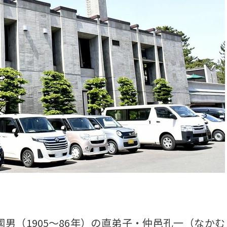
（1905～86年）の直弟子・仲邑孔一（なかむ