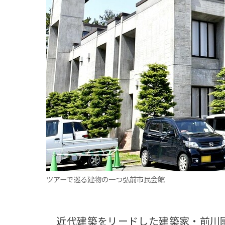
観る一覧
桜
花
紅葉
楽しむ一覧
まつり・イベント
聖地
おみやげ・特産
道の駅・産直
鉄道
アウトドア・レジャー
味わう一覧
麺類
ご当地グルメ
酒
スイーツ
癒す一覧
温泉
自然
宿泊
青森県
岩手県
秋田県
ツアーで巡る建物の一つ弘前市民会館
近代建築をリードした建築家・前川國男