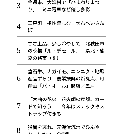
今週末、大潟村で「ひまわりまつ
り」 ミニ電車など催し多彩
三戸町 相性楽しむ「せんべいさん
ぽ」
甘さ上品、少し冷やして 北秋田市
の晩梅「ル・デセール」 県北・盛
夏の銘菓（８）
倉石牛、ナガイモ、ニンニク…地場
産品ずらり 農業振興の新拠点、町
産直「バ・オール」開店／五戸
「大曲の花火」花火師の素顔、カー
ドで知ろう！ 今年はスナックやス
トラップ付きも
猛暑を逃れ、元滝伏流水でひんや