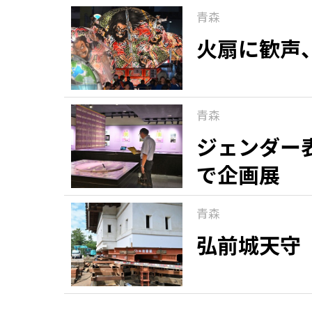
青森
火扇に歓声
青森
ジェンダー
で企画展
青森
弘前城天守