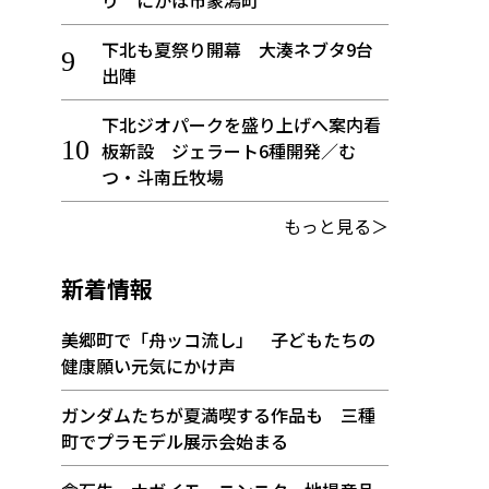
り にかほ市象潟町
下北も夏祭り開幕 大湊ネブタ9台
出陣
下北ジオパークを盛り上げへ案内看
板新設 ジェラート6種開発／む
つ・斗南丘牧場
もっと見る＞
新着情報
美郷町で「舟ッコ流し」 子どもたちの
健康願い元気にかけ声
ガンダムたちが夏満喫する作品も 三種
町でプラモデル展示会始まる