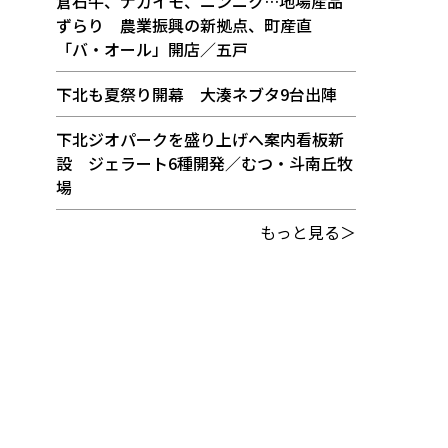
倉石牛、ナガイモ、ニンニク…地場産品
ずらり 農業振興の新拠点、町産直
「バ・オール」開店／五戸
下北も夏祭り開幕 大湊ネブタ9台出陣
下北ジオパークを盛り上げへ案内看板新
設 ジェラート6種開発／むつ・斗南丘牧
場
もっと見る＞