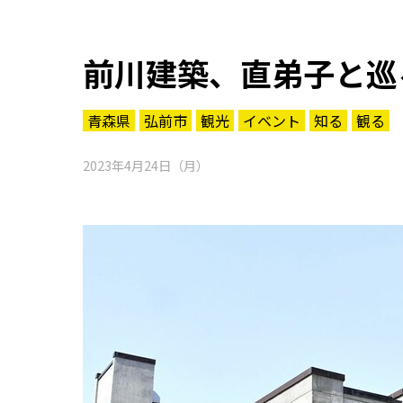
前川建築、直弟子と巡
青森県
弘前市
観光
イベント
知る
観る
2023年4月24日（月）
知る一覧
世界遺産
文化・歴史
パワースポット
ミステリー