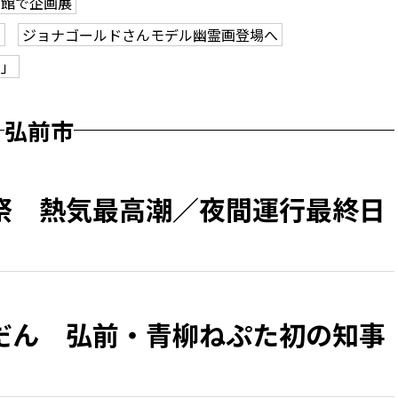
学館で企画展
も
ジョナゴールドさんモデル幽霊画登場へ
ク」
弘前市
祭 熱気最高潮／夜間運行最終日
だん 弘前・青柳ねぷた初の知事