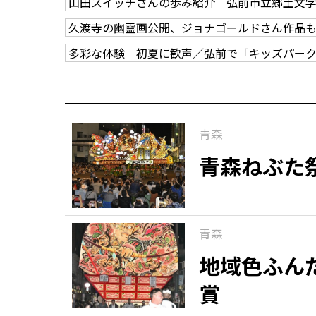
山田スイッチさんの歩み紹介 弘前市立郷土文
久渡寺の幽霊画公開、ジョナゴールドさん作品
多彩な体験 初夏に歓声／弘前で「キッズパー
青森
青森ねぶた
青森
地域色ふん
賞