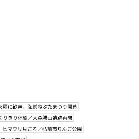
火扇に歓声、弘前ねぷたまつり開幕
なりきり体験／大森勝山遺跡再開
、ヒマワリ見ごろ／弘前市りんご公園