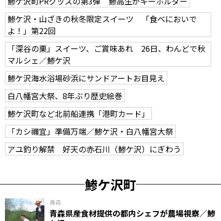
鯵ケ沢町PRグッズの第3弾 鯵高生がキーホルダー
鯵ケ沢・山ざきの秋冬限定スイーツ 「食べにおいで
よ！」第22回
「深谷の栗」スイーツ、ご賞味あれ 26日、わんどで秋
マルシェ／鯵ケ沢
鯵ケ沢海水浴場砂浜にサンドアートお目見え
白八幡宮大祭、8年ぶり歴史絵巻
鯵ケ沢町など北前船連携「港町カード」
「カシ禰宜」準備万端／鯵ケ沢・白八幡宮大祭
アユ釣り解禁 好天の赤石川（鯵ケ沢）にぎわう
鯵ケ沢町
青森
青森県産食材提供の都内シェフが農場視察／鯵