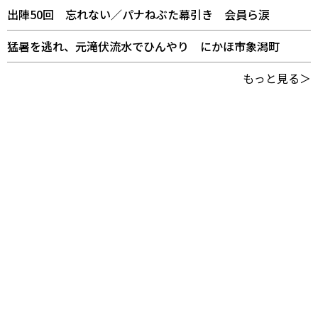
出陣50回 忘れない／パナねぶた幕引き 会員ら涙
猛暑を逃れ、元滝伏流水でひんやり にかほ市象潟町
もっと見る＞