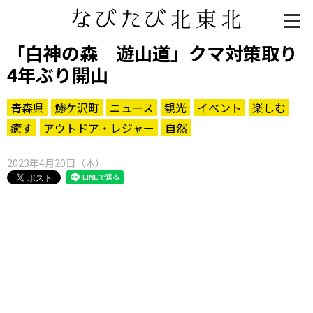
「白神の森 遊山道」クマ対策取り
4年ぶり開山
青森県
鯵ケ沢町
ニュース
観光
イベント
楽しむ
癒す
アウトドア・レジャー
自然
2023年4月20日（木）
知る一覧
世界遺産
文化・歴史
パワースポット
ミステリー
観る一覧
桜
花
紅葉
楽しむ一覧
まつり・イベント
聖地
おみやげ・特産
道の駅・産直
鉄道
アウトドア・レジャー