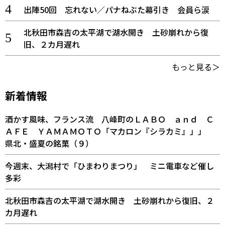
出陣50回 忘れない／パナねぶた幕引き 会員ら涙
北秋田市森吉の太平湖で湖水開き 土砂崩れから復
旧、２カ月遅れ
もっと見る＞
新着情報
酒かす風味、フランス流 八峰町のＬＡＢＯ ａｎｄ Ｃ
ＡＦＥ ＹＡＭＡＭＯＴＯ「マカロン『シラカミ』」」
県北・盛夏の銘菓（９）
今週末、大潟村で「ひまわりまつり」 ミニ電車など催し
多彩
北秋田市森吉の太平湖で湖水開き 土砂崩れから復旧、２
カ月遅れ