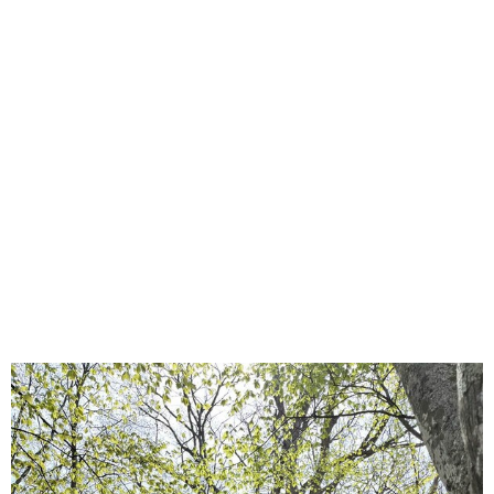
味わう一覧
麺類
ご当地グルメ
酒
スイーツ
癒す一覧
温泉
自然
宿泊
青森県
岩手県
秋田県