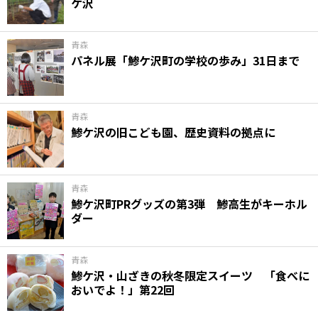
ケ沢
青森
パネル展「鯵ケ沢町の学校の歩み」31日まで
青森
鯵ケ沢の旧こども園、歴史資料の拠点に
青森
鯵ケ沢町PRグッズの第3弾 鯵高生がキーホル
ダー
青森
鯵ケ沢・山ざきの秋冬限定スイーツ 「食べに
おいでよ！」第22回