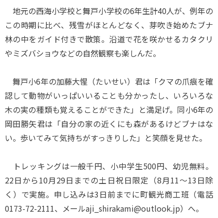
地元の西海小学校と舞戸小学校の6年生計40人が、例年の
この時期に比べ、残雪がほとんどなく、芽吹き始めたブナ
林の中をガイド付きで散策。沿道で花を咲かせるカタクリ
やミズバショウなどの自然観察も楽しんだ。
舞戸小6年の加藤大惺（たいせい）君は「クマの爪痕を確
認して動物がいっぱいいることも分かったし、いろいろな
木の実の種類も覚えることができた」と満足げ。同小6年の
岡田勝矢君は「自分の家の近くにも森があるけどブナはな
い。歩いてみて気持ちがすっきりした」と笑顔を見せた。
トレッキングは一般千円、小中学生500円、幼児無料。
22日から10月29日までの土日祝日限定（8月11～13日除
く）で実施。申し込みは3日前までに町観光商工班（電話
0173-72-2111、メールaji_shirakami@outlook.jp）へ。