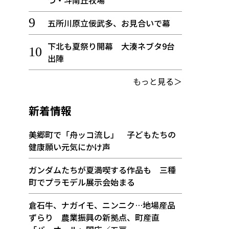
つ・斗南丘牧場
五所川原立佞武多、お見合いで幕
下北も夏祭り開幕 大湊ネブタ9台
出陣
もっと見る＞
新着情報
美郷町で「舟ッコ流し」 子どもたちの
健康願い元気にかけ声
ガンダムたちが夏満喫する作品も 三種
町でプラモデル展示会始まる
倉石牛、ナガイモ、ニンニク…地場産品
ずらり 農業振興の新拠点、町産直