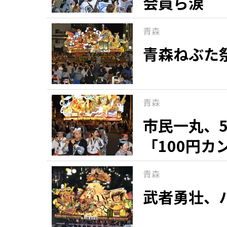
会員ら涙
青森
青森ねぶた
青森
市民一丸、
「100円
青森
武者勇壮、