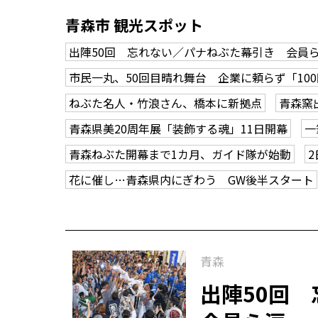
青森市 観光スポット
出陣50回 忘れない／パナねぶた幕引き 会員
市民一丸、50回目晴れ舞台 企業に頼らず「10
ねぶた名人・竹浪さん、橋本に新拠点
青森窯
青森県美20周年展「装飾する魂」11日開幕
一
青森ねぶた開幕まで1カ月、ガイド隊が始動
花に催し…青森県内にぎわう GW後半スタート
青森
出陣50回