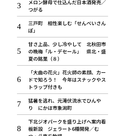
メロン酵母で仕込んだ日本酒発売／
つがる
三戸町 相性楽しむ「せんべいさん
ぽ」
甘さ上品、少し冷やして 北秋田市
の晩梅「ル・デセール」 県北・盛
夏の銘菓（８）
「大曲の花火」花火師の素顔、カー
ドで知ろう！ 今年はスナックやス
トラップ付きも
猛暑を逃れ、元滝伏流水でひんや
り にかほ市象潟町
下北ジオパークを盛り上げへ案内看
板新設 ジェラート6種開発／む