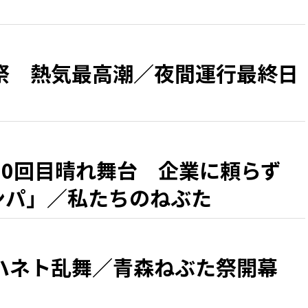
祭 熱気最高潮／夜間運行最終日
50回目晴れ舞台 企業に頼らず
カンパ」／私たちのねぶた
ハネト乱舞／青森ねぶた祭開幕