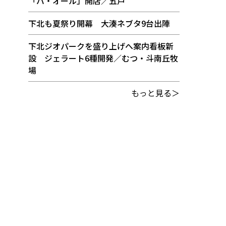
「バ・オール」開店／五戸
下北も夏祭り開幕 大湊ネブタ9台出陣
下北ジオパークを盛り上げへ案内看板新
設 ジェラート6種開発／むつ・斗南丘牧
場
もっと見る＞