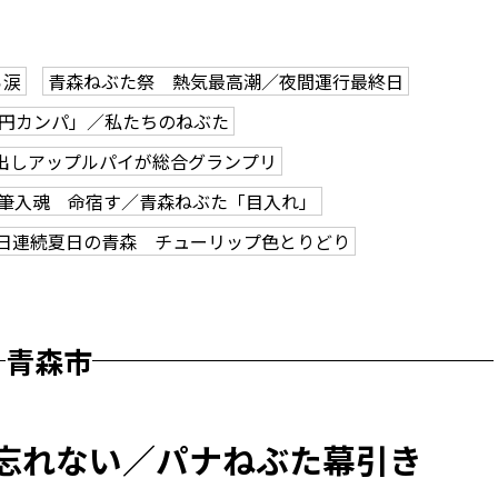
ら涙
青森ねぶた祭 熱気最高潮／夜間運行最終日
0円カンパ」／私たちのねぶた
出しアップルパイが総合グランプリ
筆入魂 命宿す／青森ねぶた「目入れ」
2日連続夏日の青森 チューリップ色とりどり
青森市
 忘れない／パナねぶた幕引き