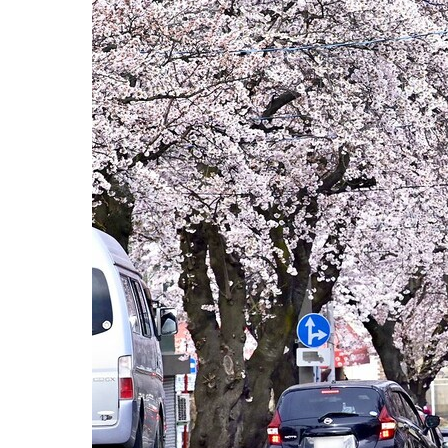
観る一覧
桜
花
紅葉
楽しむ一覧
まつり・イベント
聖地
おみやげ・特産
道の駅・産直
鉄道
アウトドア・レジャー
味わう一覧
麺類
ご当地グルメ
酒
スイーツ
癒す一覧
温泉
自然
宿泊
青森県
岩手県
秋田県