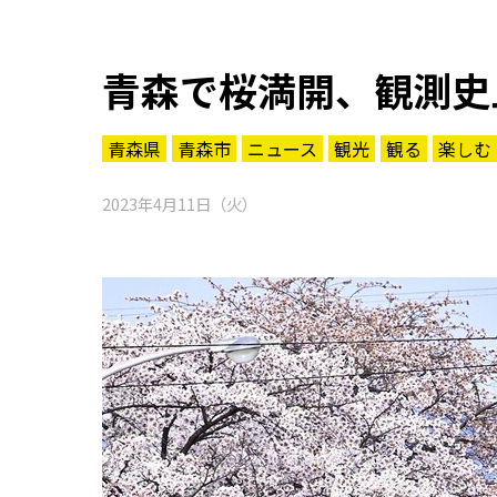
青森で桜満開、観測史
青森県
青森市
ニュース
観光
観る
楽しむ
2023年4月11日（火）
知る一覧
世界遺産
文化・歴史
パワースポット
ミステリー