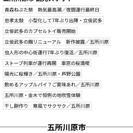
青森ねぶた祭 熱気最高潮／夜間運行最終日
忠孝太鼓 小型化して7年ぶり出陣・立佞武多
立佞武多のカプセルトイ販売開始
立佞武多の館リニューアル 新作披露／五所川原
虫人形の中心街運行7年ぶり復活／五所川原
ストーブ列車が運行再開 車窓の桜満喫
陽光に桜輝き／五所川原・芦野公園
飲めるアップルパイ？ご賞味あれ／五所川原
五所川原・金木で恒例の地吹雪体験
干し餅作り 寒風でサクサク／五所川原
五所川原市