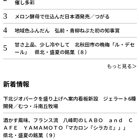
催し多彩
メロン酵母で仕込んだ日本酒発売／つがる
地域色ふんだん 弘前・青柳ねぷた初の知事賞
甘さ上品、少し冷やして 北秋田市の晩梅「ル・デセ
ール」 県北・盛夏の銘菓（８）
もっと見る＞
新着情報
下北ジオパークを盛り上げへ案内看板新設 ジェラート6種
開発／むつ・斗南丘牧場
酒かす風味、フランス流 八峰町のＬＡＢＯ ａｎｄ Ｃ
ＡＦＥ ＹＡＭＡＭＯＴＯ「マカロン『シラカミ』」」
県北・盛夏の銘菓（９）