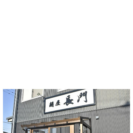
味わう一覧
麺類
ご当地グルメ
酒
スイーツ
癒す一覧
温泉
自然
宿泊
青森県
岩手県
秋田県