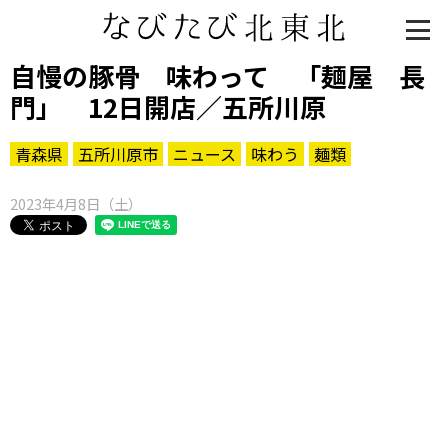
自慢の豚骨 味わって 「麺屋 長
門」 12日開店／五所川原
青森県
五所川原市
ニュース
味わう
麺類
2023年4月8日（土）
知る一覧
世界遺産
文化・歴史
パワースポット
ミステリー
観る一覧
桜
花
紅葉
楽しむ一覧
まつり・イベント
聖地
おみやげ・特産
道の駅・産直
鉄道
アウトドア・レジャー