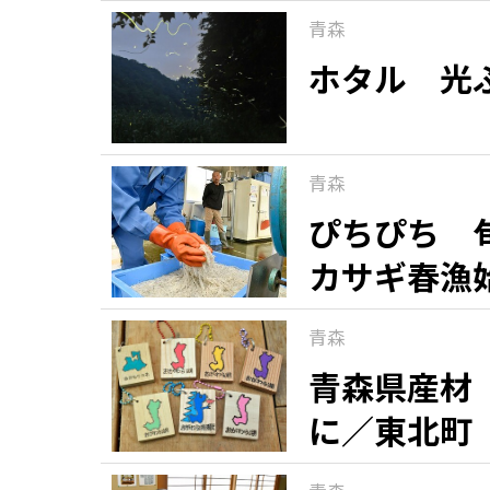
青森
ホタル 光
青森
ぴちぴち 
カサギ春漁
青森
青森県産材
に／東北町