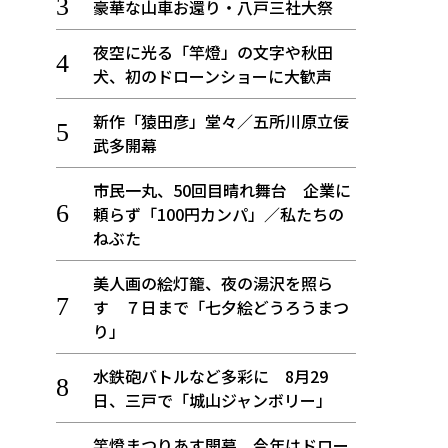
豪華な山車お還り・八戸三社大祭
夜空に光る「竿燈」の文字や秋田
犬、初のドローンショーに大歓声
新作「猿田彦」堂々／五所川原立佞
武多開幕
市民一丸、50回目晴れ舞台 企業に
頼らず「100円カンパ」／私たちの
ねぶた
美人画の絵灯籠、夜の湯沢を照ら
す ７日まで「七夕絵どうろうまつ
り」
水鉄砲バトルなど多彩に 8月29
日、三戸で「城山ジャンボリー」
竿燈まつりあす開幕、今年はドロー