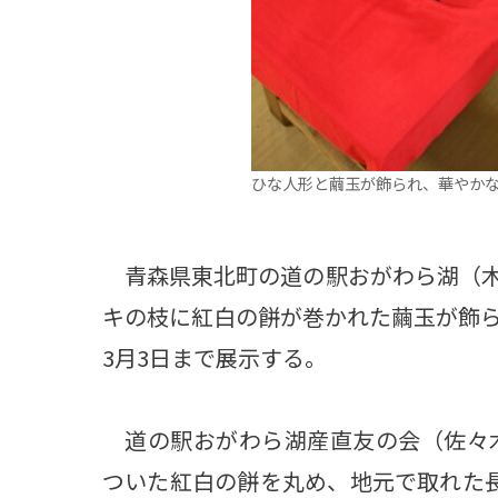
ひな人形と繭玉が飾られ、華やか
青森県東北町の道の駅おがわら湖（木
キの枝に紅白の餅が巻かれた繭玉が飾
3月3日まで展示する。
道の駅おがわら湖産直友の会（佐々木
ついた紅白の餅を丸め、地元で取れた