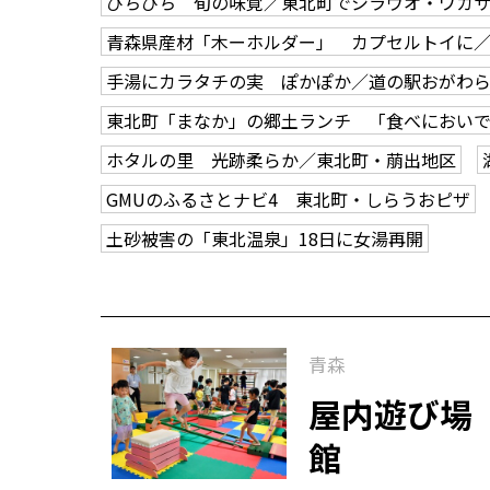
ぴちぴち 旬の味覚／東北町でシラウオ・ワカ
青森県産材「木ーホルダー」 カプセルトイに
手湯にカラタチの実 ぽかぽか／道の駅おがわ
東北町「まなか」の郷土ランチ 「食べにおいで
ホタルの里 光跡柔らか／東北町・萠出地区
GMUのふるさとナビ4 東北町・しらうおピザ
土砂被害の「東北温泉」18日に女湯再開
青森
屋内遊び場
館