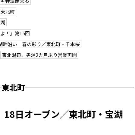
サギ春漁始まる
／東北町
ら湖
よ！」第15回
湖畔沿い 春の彩り／東北町・千本桜
東北温泉、男湯2カ月ぶり営業再開
東北町
 18日オープン／東北町・宝湖