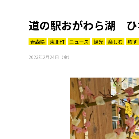
道の駅おがわら湖 ひ
青森県
東北町
ニュース
観光
楽しむ
癒す
2023年2月24日（金）
知る一覧
世界遺産
文化・歴史
パワースポット
ミステリー