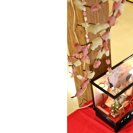
観る一覧
桜
花
紅葉
楽しむ一覧
まつり・イベント
聖地
おみやげ・特産
道の駅・産直
鉄道
アウトドア・レジャー
味わう一覧
麺類
ご当地グルメ
酒
スイーツ
癒す一覧
温泉
自然
宿泊
青森県
岩手県
秋田県