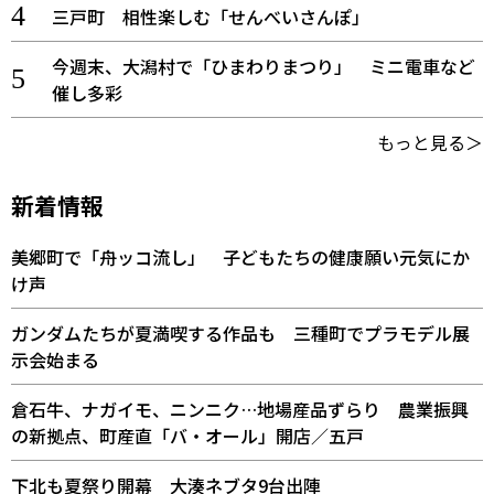
三戸町 相性楽しむ「せんべいさんぽ」
今週末、大潟村で「ひまわりまつり」 ミニ電車など
催し多彩
もっと見る＞
新着情報
美郷町で「舟ッコ流し」 子どもたちの健康願い元気にか
け声
ガンダムたちが夏満喫する作品も 三種町でプラモデル展
示会始まる
倉石牛、ナガイモ、ニンニク…地場産品ずらり 農業振興
の新拠点、町産直「バ・オール」開店／五戸
下北も夏祭り開幕 大湊ネブタ9台出陣