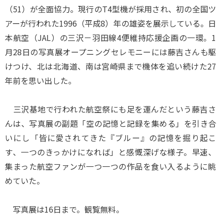
（51）が全面協力。現行のT4型機が採用され、初の全国ツ
アーが行われた1996（平成8）年の雄姿を展示している。日
本航空（JAL）の三沢－羽田線4便維持応援企画の一環。1
月28日の写真展オープニングセレモニーには藤吉さんも駆
けつけ、北は北海道、南は宮崎県まで機体を追い続けた27
年前を思い出した。
三沢基地で行われた航空祭にも足を運んだという藤吉さ
んは、写真展の副題「空の記憶と記録を集める」を引き合
いにし「皆に愛されてきた『ブルー』の記憶を掘り起こ
す、一つのきっかけになれば」と感慨深げな様子。早速、
集まった航空ファンが一つ一つの作品を食い入るように眺
めていた。
写真展は16日まで。観覧無料。