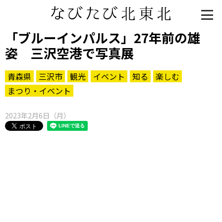
「ブルーインパルス」27年前の雄
姿 三沢空港で写真展
青森県
三沢市
観光
イベント
知る
楽しむ
まつり・イベント
2023年2月6日（月）
知る一覧
世界遺産
文化・歴史
パワースポット
ミステリー
観る一覧
桜
花
紅葉
楽しむ一覧
まつり・イベント
聖地
おみやげ・特産
道の駅・産直
鉄道
アウトドア・レジャー