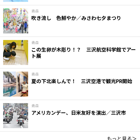
青森
吹き流し 色鮮やか／みさわ七夕まつり
青森
この生卵が木彫り！？ 三沢航空科学館でアー
ト展
青森
夏の下北楽しんで！ 三沢空港で観光PR開始
青森
アメリカンデー、日米友好を演出／三沢市
もっと見る＞