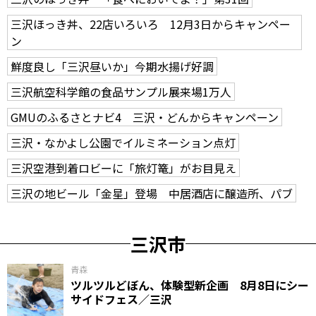
三沢ほっき丼、22店いろいろ 12月3日からキャンペー
ン
鮮度良し「三沢昼いか」今期水揚げ好調
三沢航空科学館の食品サンプル展来場1万人
GMUのふるさとナビ4 三沢・どんからキャンペーン
三沢・なかよし公園でイルミネーション点灯
三沢空港到着ロビーに「旅灯篭」がお目見え
三沢の地ビール「金星」登場 中居酒店に醸造所、パブ
三沢市
青森
ツルツルどぼん、体験型新企画 8月8日にシー
サイドフェス／三沢