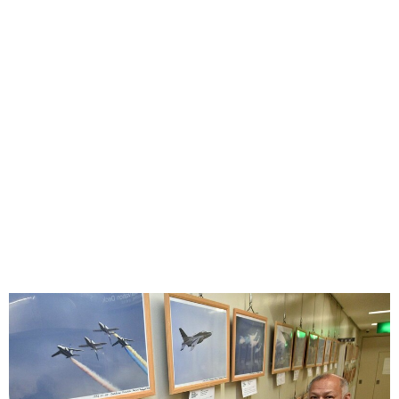
味わう一覧
麺類
ご当地グルメ
酒
スイーツ
癒す一覧
温泉
自然
宿泊
青森県
岩手県
秋田県