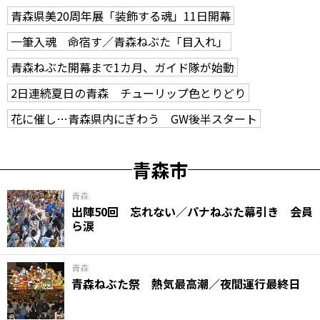
青森県美20周年展「装飾する魂」11日開幕
一筆入魂 命宿す／青森ねぶた「目入れ」
青森ねぶた開幕まで1カ月、ガイド隊が始動
2日連続夏日の青森 チューリップ色とりどり
花に催し…青森県内にぎわう GW後半スタート
青森市
青森
出陣50回 忘れない／パナねぶた幕引き 会員
ら涙
青森
青森ねぶた祭 熱気最高潮／夜間運行最終日