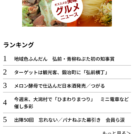
ランキング
地域色ふんだん 弘前・青柳ねぷた初の知事賞
ターゲットは観光客、鍛冶町に「弘前横丁」
メロン酵母で仕込んだ日本酒発売／つがる
今週末、大潟村で「ひまわりまつり」 ミニ電車など
催し多彩
出陣50回 忘れない／パナねぶた幕引き 会員ら涙
もっと見る＞