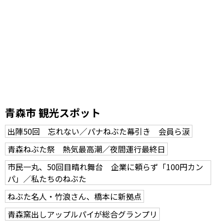
青森市 観光スポット
出陣50回 忘れない／パナねぶた幕引き 会員ら涙
青森ねぶた祭 熱気最高潮／夜間運行最終日
市民一丸、50回目晴れ舞台 企業に頼らず「100円カン
パ」／私たちのねぶた
ねぶた名人・竹浪さん、橋本に新拠点
青森窯出しアップルパイが総合グランプリ