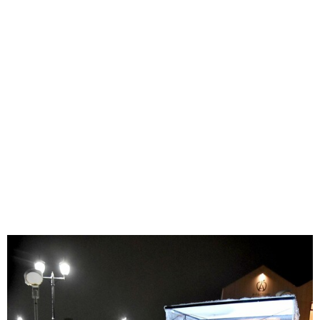
味わう一覧
麺類
ご当地グルメ
酒
スイーツ
癒す一覧
温泉
自然
宿泊
青森県
岩手県
秋田県