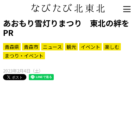
あおもり雪灯りまつり 東北の絆を
PR
青森県
青森市
ニュース
観光
イベント
楽しむ
まつり・イベント
2023年2月4日（土）
知る一覧
世界遺産
文化・歴史
パワースポット
ミステリー
観る一覧
桜
花
紅葉
楽しむ一覧
まつり・イベント
聖地
おみやげ・特産
道の駅・産直
鉄道
アウトドア・レジャー