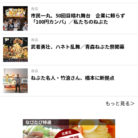
青森
市民一丸、50回目晴れ舞台 企業に頼らず
「100円カンパ」／私たちのねぶた
青森
武者勇壮、ハネト乱舞／青森ねぶた祭開幕
青森
ねぶた名人・竹浪さん、橋本に新拠点
もっと見る＞