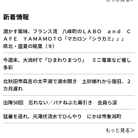
新着情報
酒かす風味、フランス流 八峰町のＬＡＢＯ ａｎｄ Ｃ
ＡＦＥ ＹＡＭＡＭＯＴＯ「マカロン『シラカミ』」」
県北・盛夏の銘菓（９）
今週末、大潟村で「ひまわりまつり」 ミニ電車など催し
多彩
北秋田市森吉の太平湖で湖水開き 土砂崩れから復旧、２
カ月遅れ
出陣50回 忘れない／パナねぶた幕引き 会員ら涙
猛暑を逃れ、元滝伏流水でひんやり にかほ市象潟町
もっと見る＞