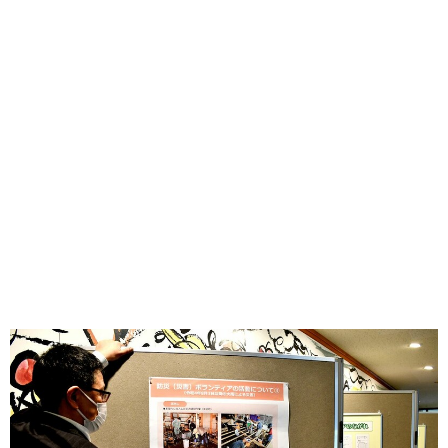
味わう一覧
麺類
ご当地グルメ
酒
スイーツ
癒す一覧
温泉
自然
宿泊
青森県
岩手県
秋田県