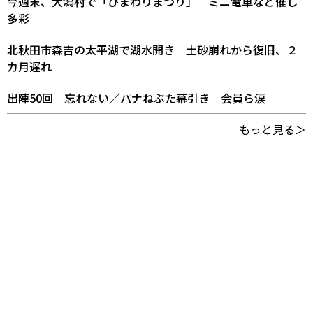
今週末、大潟村で「ひまわりまつり」 ミニ電車など催し
多彩
北秋田市森吉の太平湖で湖水開き 土砂崩れから復旧、２
カ月遅れ
出陣50回 忘れない／パナねぶた幕引き 会員ら涙
もっと見る＞