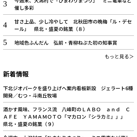
今週末、大潟村で「ひまわりまつり」 ミニ電車など
催し多彩
甘さ上品、少し冷やして 北秋田市の晩梅「ル・デセ
ール」 県北・盛夏の銘菓（８）
地域色ふんだん 弘前・青柳ねぷた初の知事賞
もっと見る＞
新着情報
下北ジオパークを盛り上げへ案内看板新設 ジェラート6種
開発／むつ・斗南丘牧場
酒かす風味、フランス流 八峰町のＬＡＢＯ ａｎｄ Ｃ
ＡＦＥ ＹＡＭＡＭＯＴＯ「マカロン『シラカミ』」」
県北・盛夏の銘菓（９）