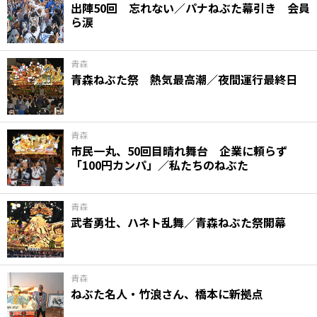
出陣50回 忘れない／パナねぶた幕引き 会員
ら涙
青森
青森ねぶた祭 熱気最高潮／夜間運行最終日
青森
市民一丸、50回目晴れ舞台 企業に頼らず
「100円カンパ」／私たちのねぶた
青森
武者勇壮、ハネト乱舞／青森ねぶた祭開幕
青森
ねぶた名人・竹浪さん、橋本に新拠点