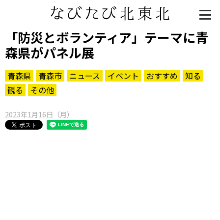
「防災とボランティア」テーマに青
森県がパネル展
青森県
青森市
ニュース
イベント
おすすめ
知る
観る
その他
2023年1月16日（月）
知る一覧
世界遺産
文化・歴史
パワースポット
ミステリー
観る一覧
桜
花
紅葉
楽しむ一覧
まつり・イベント
聖地
おみやげ・特産
道の駅・産直
鉄道
アウトドア・レジャー