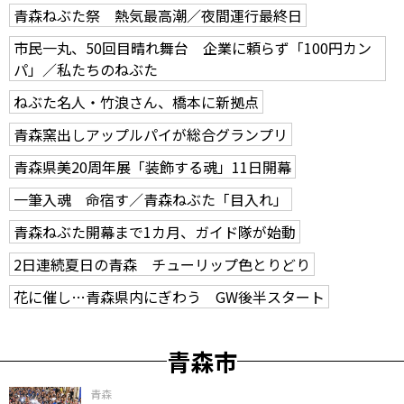
青森ねぶた祭 熱気最高潮／夜間運行最終日
市民一丸、50回目晴れ舞台 企業に頼らず「100円カン
パ」／私たちのねぶた
ねぶた名人・竹浪さん、橋本に新拠点
青森窯出しアップルパイが総合グランプリ
青森県美20周年展「装飾する魂」11日開幕
一筆入魂 命宿す／青森ねぶた「目入れ」
青森ねぶた開幕まで1カ月、ガイド隊が始動
2日連続夏日の青森 チューリップ色とりどり
花に催し…青森県内にぎわう GW後半スタート
青森市
青森