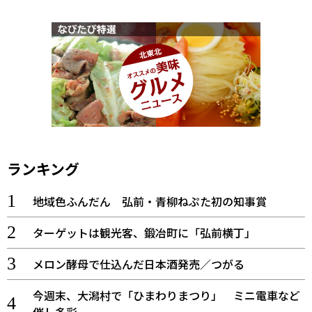
ランキング
地域色ふんだん 弘前・青柳ねぷた初の知事賞
ターゲットは観光客、鍛冶町に「弘前横丁」
メロン酵母で仕込んだ日本酒発売／つがる
今週末、大潟村で「ひまわりまつり」 ミニ電車など
催し多彩