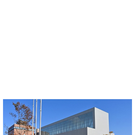
味わう一覧
麺類
ご当地グルメ
酒
スイーツ
癒す一覧
温泉
自然
宿泊
青森県
岩手県
秋田県