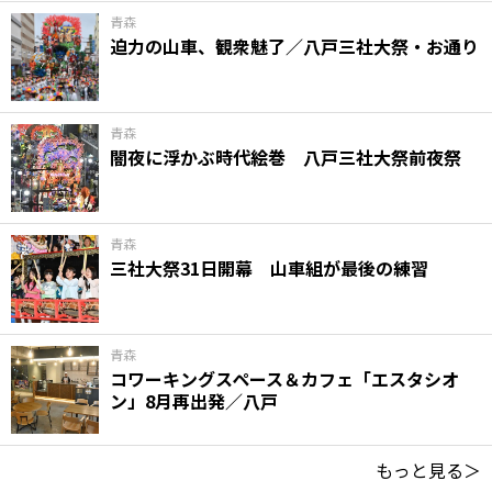
青森
迫力の山車、観衆魅了／八戸三社大祭・お通り
青森
闇夜に浮かぶ時代絵巻 八戸三社大祭前夜祭
青森
三社大祭31日開幕 山車組が最後の練習
青森
コワーキングスペース＆カフェ「エスタシオ
ン」8月再出発／八戸
もっと見る＞