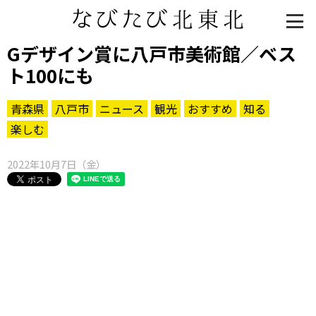
Gデザイン賞に八戸市美術館／ベス
ト100にも
青森県
八戸市
ニュース
観光
おすすめ
知る
楽しむ
2022年10月7日（金）
知る一覧
世界遺産
文化・歴史
パワースポット
ミステリー
観る一覧
桜
花
紅葉
楽しむ一覧
まつり・イベント
聖地
おみやげ・特産
道の駅・産直
鉄道
アウトドア・レジャー