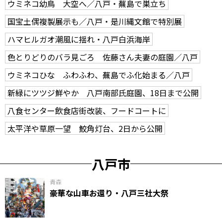
ウミネコ幼鳥 大空へ／八戸・蕪島で巣立ち
国宝土偶複製展示も／八戸・是川縄文館で特別展
ハマヒルガオ潮風に揺れ・八戸白浜海岸
色とりどりのバラ見ごろ 佐藤さん夫妻の庭園／八戸
ウミネコひな ふわふわ、蕪島でふ化始まる／八戸
新緑にツツジ鮮やか 八戸南部氏庭園、18日まで公開
八食センター飲食店街改装、フードコートに
太平洋や草原一望 鮫角灯台、2日から公開
八戸市
青森
豪華な山車お還り・八戸三社大祭