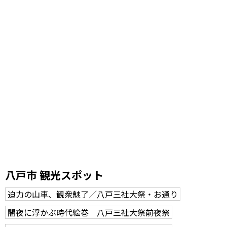
八戸市 観光スポット
迫力の山車、観衆魅了／八戸三社大祭・お通り
闇夜に浮かぶ時代絵巻 八戸三社大祭前夜祭