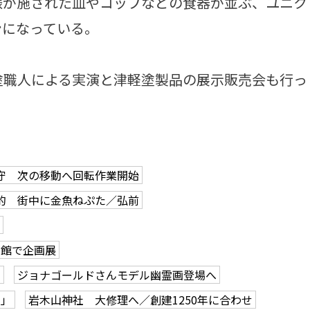
様が施された皿やコップなどの食器が並ぶ、ユニク
ンになっている。
塗職人による実演と津軽塗製品の展示販売会も行っ
守 次の移動へ回転作業開始
的 街中に金魚ねぷた／弘前
学館で企画展
も
ジョナゴールドさんモデル幽霊画登場へ
ク」
岩木山神社 大修理へ／創建1250年に合わせ