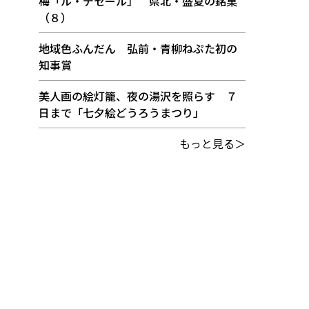
梅「ル・デセール」 県北・盛夏の銘菓
（８）
地域色ふんだん 弘前・青柳ねぷた初の
知事賞
美人画の絵灯籠、夜の湯沢を照らす ７
日まで「七夕絵どうろうまつり」
もっと見る＞