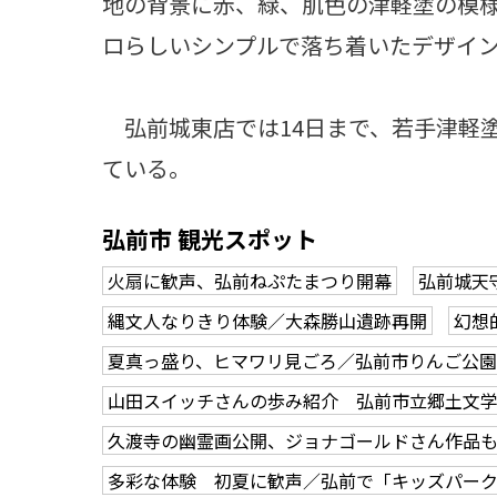
地の背景に赤、緑、肌色の津軽塗の模
ロらしいシンプルで落ち着いたデザイ
弘前城東店では14日まで、若手津軽
ている。
弘前市 観光スポット
火扇に歓声、弘前ねぷたまつり開幕
弘前城天
縄文人なりきり体験／大森勝山遺跡再開
幻想
夏真っ盛り、ヒマワリ見ごろ／弘前市りんご公園
山田スイッチさんの歩み紹介 弘前市立郷土文
久渡寺の幽霊画公開、ジョナゴールドさん作品
多彩な体験 初夏に歓声／弘前で「キッズパー