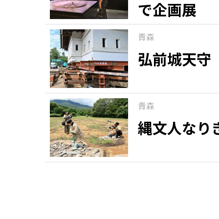
で企画展
青森
弘前城天守
青森
縄文人なり