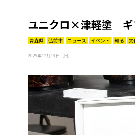
ユニクロ×津軽塗 ギ
青森県
弘前市
ニュース
イベント
知る
文
2025年12月14日（日）
知る一覧
世界遺産
文化・歴史
パワースポット
ミステリー