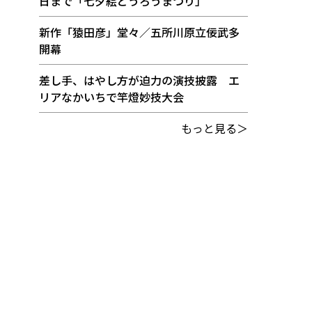
日まで「七夕絵どうろうまつり」
新作「猿田彦」堂々／五所川原立佞武多
開幕
差し手、はやし方が迫力の演技披露 エ
リアなかいちで竿燈妙技大会
もっと見る＞