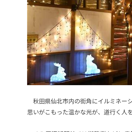
観る一覧
桜
花
紅葉
楽しむ一覧
まつり・イベント
聖地
おみやげ・特産
道の駅・産直
鉄道
アウトドア・レジャー
味わう一覧
麺類
ご当地グルメ
酒
スイーツ
癒す一覧
温泉
自然
宿泊
青森県
岩手県
秋田県
秋田県仙北市内の街角にイルミネーシ
思いがこもった温かな光が、道行く人