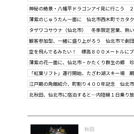
神秘の絶景・八幡平ドラゴンアイ見に行こう ２
薄紫のじゅうたん一面に 仙北市西木町でカタ
タザワコサウナ（仙北市） 冬季限定営業、熱
観客参加型、一緒に盛り上がろう 仙北市で劇
空を飛んでるみたい！ 標高８００メートルに
薄紫の花一面に、仙北市・かたくり群生の郷 
「紅葉リフト」運行開始、たざわ湖スキー場 
江戸期の角館紹介、町割り４００年記念 仙北
北秋田、仙北市に宿泊すると…内陸線１日乗り
秋田