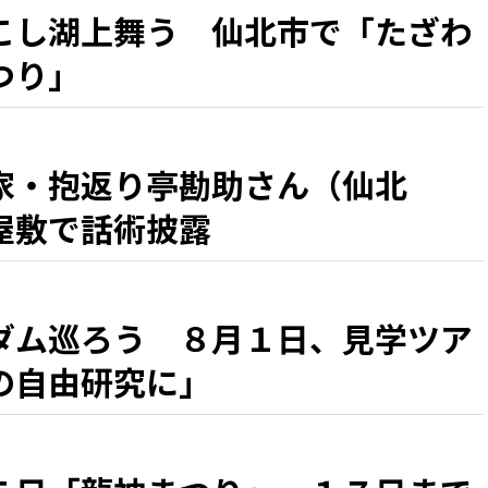
こし湖上舞う 仙北市で「たざわ
つり」
家・抱返り亭勘助さん（仙北
屋敷で話術披露
ダム巡ろう ８月１日、見学ツア
の自由研究に」