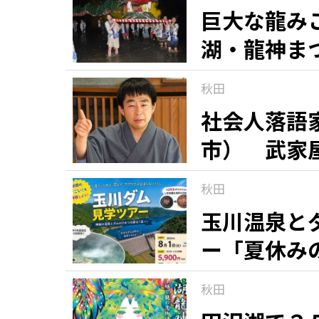
巨大な龍み
湖・龍神ま
秋田
社会人落語
市） 武家
秋田
玉川温泉と
ー「夏休み
秋田