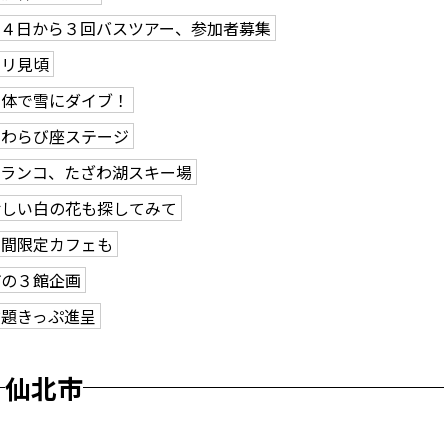
４日から３回バスツアー、参加者募集
クリ見頃
い体で雪にダイブ！
団わらび座ステージ
ブランコ、たざわ湖スキー場
珍しい白の花も探してみて
期間限定カフェも
市の３館企画
放題きっぷ進呈
仙北市