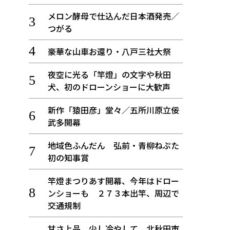
メロン酵母で仕込んだ日本酒発売／
つがる
豪華な山車お還り・八戸三社大祭
夜空に光る「竿燈」の文字や秋田
犬、初のドローンショーに大歓声
新作「猿田彦」堂々／五所川原立佞
武多開幕
地域色ふんだん 弘前・青柳ねぷた
初の知事賞
竿燈まつりあす開幕、今年はドロー
ンショーも ２７３本出竿、周辺で
交通規制
甘さ上品、少し冷やして 北秋田市