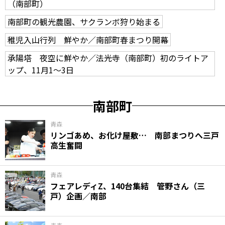
（南部町）
南部町の観光農園、サクランボ狩り始まる
稚児入山行列 鮮やか／南部町春まつり開幕
承陽塔 夜空に鮮やか／法光寺（南部町）初のライトア
ップ、11月1～3日
南部町
青森
リンゴあめ、お化け屋敷… 南部まつりへ三戸
高生奮闘
青森
フェアレディZ、140台集結 管野さん（三
戸）企画／南部