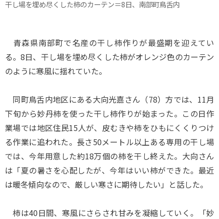
干し場を埋め尽くした柿のカーテン＝8日、南部町鳥舌内
青森県南部町で名産の干し柿作りが最盛期を迎えてい
る。8日、干し場を埋め尽くした柿がオレンジ色のカーテン
のように寒風に揺れていた。
同町鳥舌内地区にある大向光嘉さん（78）方では、11月
下旬から妙丹柿を使った干し柿作りが始まった。この日作
業場では地区住民15人が、皮むきや柿をひもにくくりつけ
る作業に追われた。長さ50メートル以上ある専用の干し場
では、今年用意した約18万個の柿を干し終えた。大向さん
は「夏の暑さを心配したが、今年はいい柿ができた。最近
は暖冬傾向なので、厳しい寒さに期待したい」と話した。
柿は40日間、寒風にさらされ甘みを凝縮していく。「妙