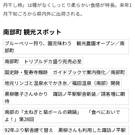
丹干し柿」は種がなくしっとり柔らかい食感が特長。来年1
月下旬ごろから県内外に出荷される。
南部町 観光スポット
ブルーベリー狩り、園児味わう 観光農園オープン／南
部町
南部町 トリプルデカ盛り完売必至
国史跡・聖寿寺館跡 ガイドブックで案内強化／南部町
地元リンゴと温泉水でかき氷／福田温泉（南部）開発
黒柳徹子さんゆかり 諏訪ノ平駅駅舎新装／誘客増に期
待
南部の「太ねぎと菊ボールの鶏鍋」 「食べにおいで
よ！」第28回
92年ぶり駅舎建て替え 黒柳さんも利用した諏訪ノ平駅