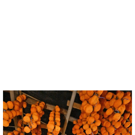
味わう一覧
麺類
ご当地グルメ
酒
スイーツ
癒す一覧
温泉
自然
宿泊
青森県
岩手県
秋田県