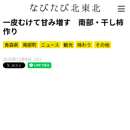
一皮むけて甘み増す 南部・干し柿
作り
青森県
南部町
ニュース
観光
味わう
その他
2025年12月9日（火）
知る一覧
世界遺産
文化・歴史
パワースポット
ミステリー
観る一覧
桜
花
紅葉
楽しむ一覧
まつり・イベント
聖地
おみやげ・特産
道の駅・産直
鉄道
アウトドア・レジャー