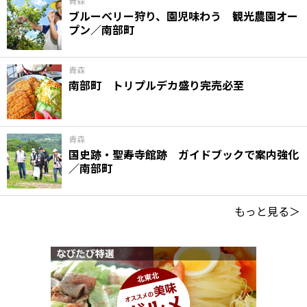
青森
ブルーベリー狩り、園児味わう 観光農園オー
プン／南部町
青森
南部町 トリプルデカ盛り完売必至
青森
国史跡・聖寿寺館跡 ガイドブックで案内強化
／南部町
もっと見る＞