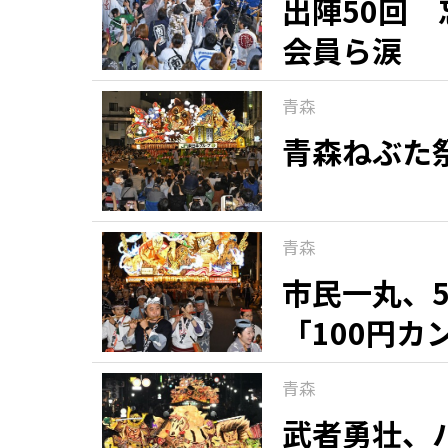
出陣50回
会員ら涙
青森
青森ねぶた
青森
市民一丸、
「100円
青森
武者勇壮、