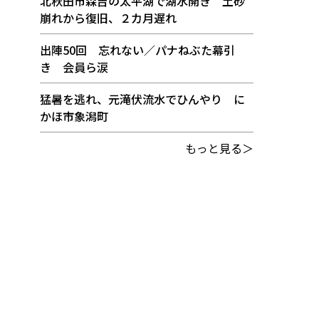
北秋田市森吉の太平湖で湖水開き 土砂
崩れから復旧、２カ月遅れ
出陣50回 忘れない／パナねぶた幕引
き 会員ら涙
猛暑を逃れ、元滝伏流水でひんやり に
かほ市象潟町
もっと見る＞