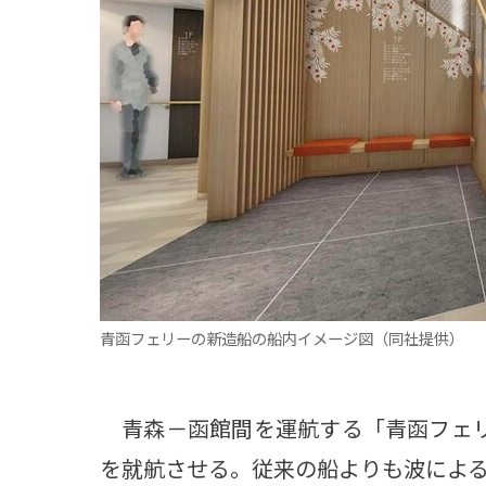
観る一覧
桜
花
紅葉
楽しむ一覧
まつり・イベント
聖地
おみやげ・特産
道の駅・産直
鉄道
アウトドア・レジャー
味わう一覧
麺類
ご当地グルメ
酒
スイーツ
癒す一覧
温泉
自然
宿泊
青函フェリーの新造船の船内イメージ図（同社提供）
青森県
岩手県
秋田県
青森－函館間を運航する「青函フェリ
を就航させる。従来の船よりも波によ