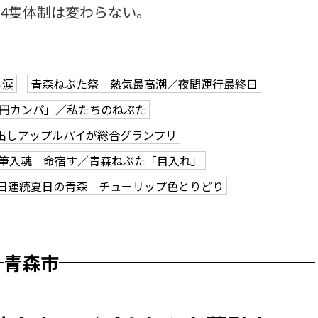
4隻体制は変わらない。
ら涙
青森ねぶた祭 熱気最高潮／夜間運行最終日
0円カンパ」／私たちのねぶた
出しアップルパイが総合グランプリ
筆入魂 命宿す／青森ねぶた「目入れ」
2日連続夏日の青森 チューリップ色とりどり
青森市