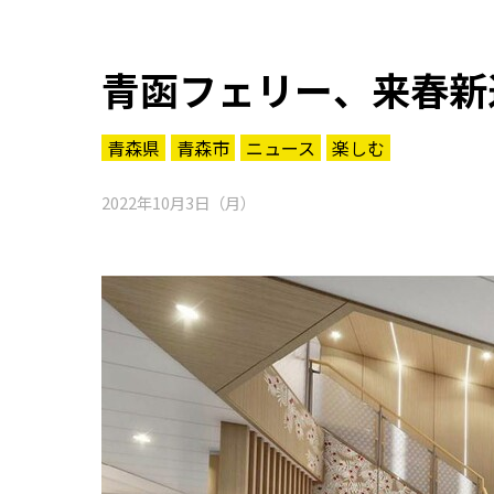
青函フェリー、来春新
青森県
青森市
ニュース
楽しむ
2022年10月3日（月）
知る一覧
世界遺産
文化・歴史
パワースポット
ミステリー