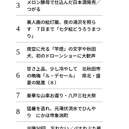
メロン酵母で仕込んだ日本酒発売／
つがる
美人画の絵灯籠、夜の湯沢を照ら
す ７日まで「七夕絵どうろうまつ
り」
夜空に光る「竿燈」の文字や秋田
犬、初のドローンショーに大歓声
甘さ上品、少し冷やして 北秋田市
の晩梅「ル・デセール」 県北・盛
夏の銘菓（８）
豪華な山車お還り・八戸三社大祭
猛暑を逃れ、元滝伏流水でひんや
り にかほ市象潟町
出陣50回 忘れない／パナねぶた幕