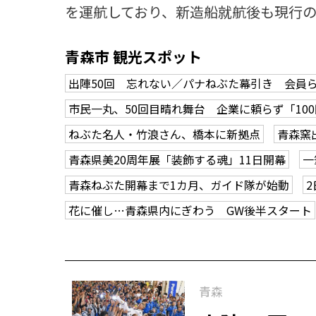
を運航しており、新造船就航後も現行の
青森市 観光スポット
出陣50回 忘れない／パナねぶた幕引き 会員
市民一丸、50回目晴れ舞台 企業に頼らず「10
ねぶた名人・竹浪さん、橋本に新拠点
青森窯
青森県美20周年展「装飾する魂」11日開幕
一
青森ねぶた開幕まで1カ月、ガイド隊が始動
花に催し…青森県内にぎわう GW後半スタート
青森