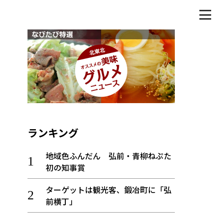
ランキング
地域色ふんだん 弘前・青柳ねぷた
初の知事賞
ターゲットは観光客、鍛冶町に「弘
前横丁」