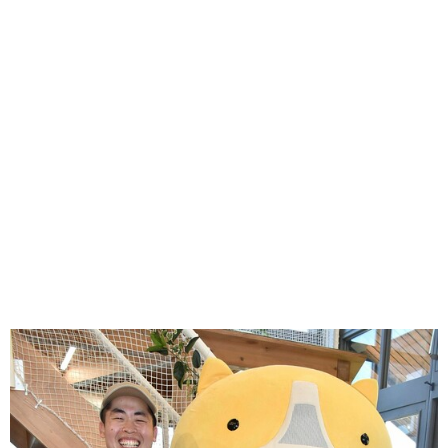
味わう一覧
麺類
ご当地グルメ
酒
スイーツ
癒す一覧
温泉
自然
宿泊
青森県
岩手県
秋田県