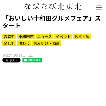
「おいしい十和田グルメフェア」ス
タート
青森県
十和田市
ニュース
イベント
おすすめ
楽しむ
味わう
おみやげ・特産
2022年10月1日（土）
知る一覧
世界遺産
文化・歴史
パワースポット
ミステリー
観る一覧
桜
花
紅葉
楽しむ一覧
まつり・イベント
聖地
おみやげ・特産
道の駅・産直
鉄道
アウトドア・レジャー