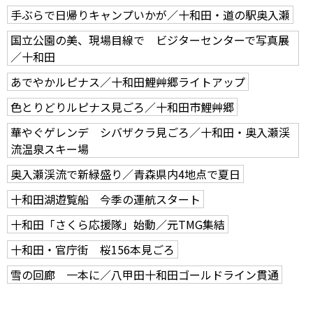
手ぶらで日帰りキャンプいかが／十和田・道の駅奥入瀬
国立公園の美、現場目線で ビジターセンターで写真展
／十和田
あでやかルピナス／十和田鯉艸郷ライトアップ
色とりどりルピナス見ごろ／十和田市鯉艸郷
華やぐゲレンデ シバザクラ見ごろ／十和田・奥入瀬渓
流温泉スキー場
奥入瀬渓流で新緑盛り／青森県内4地点で夏日
十和田湖遊覧船 今季の運航スタート
十和田「さくら応援隊」始動／元TMG集結
十和田・官庁街 桜156本見ごろ
雪の回廊 一本に／八甲田十和田ゴールドライン貫通