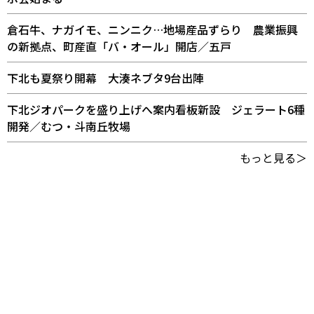
倉石牛、ナガイモ、ニンニク…地場産品ずらり 農業振興
の新拠点、町産直「バ・オール」開店／五戸
下北も夏祭り開幕 大湊ネブタ9台出陣
下北ジオパークを盛り上げへ案内看板新設 ジェラート6種
開発／むつ・斗南丘牧場
もっと見る＞