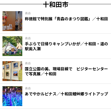
十和田市
青森
称徳館で特別展「青森のまつり図鑑」／十和田
青森
手ぶらで日帰りキャンプいかが／十和田・道の
駅奥入瀬
青森
国立公園の美、現場目線で ビジターセンター
で写真展／十和田
青森
あでやかルピナス／十和田鯉艸郷ライトアップ