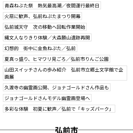
青森ねぶた祭 熱気最高潮／夜間運行最終日
火扇に歓声、弘前ねぷたまつり開幕
弘前城天守 次の移動へ回転作業開始
縄文人なりきり体験／大森勝山遺跡再開
幻想的 街中に金魚ねぷた／弘前
夏真っ盛り、ヒマワリ見ごろ／弘前市りんご公園
山田スイッチさんの歩み紹介 弘前市立郷土文学館で企
画展
久渡寺の幽霊画公開、ジョナゴールドさん作品も
ジョナゴールドさんモデル幽霊画登場へ
多彩な体験 初夏に歓声／弘前で「キッズパーク」
弘前市