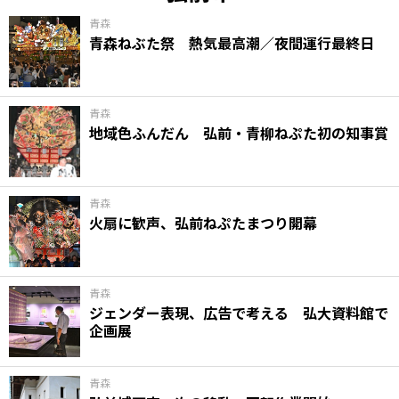
青森
青森ねぶた祭 熱気最高潮／夜間運行最終日
青森
地域色ふんだん 弘前・青柳ねぷた初の知事賞
青森
火扇に歓声、弘前ねぷたまつり開幕
青森
ジェンダー表現、広告で考える 弘大資料館で
企画展
青森