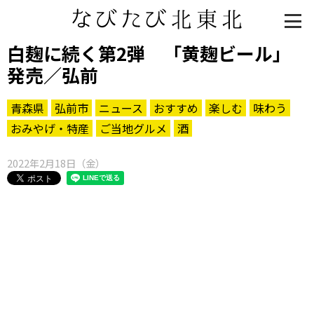
白麹に続く第2弾 「黄麹ビール」
発売／弘前
青森県
弘前市
ニュース
おすすめ
楽しむ
味わう
おみやげ・特産
ご当地グルメ
酒
2022年2月18日（金）
知る一覧
世界遺産
文化・歴史
パワースポット
ミステリー
観る一覧
桜
花
紅葉
楽しむ一覧
まつり・イベント
聖地
おみやげ・特産
道の駅・産直
鉄道
アウトドア・レジャー