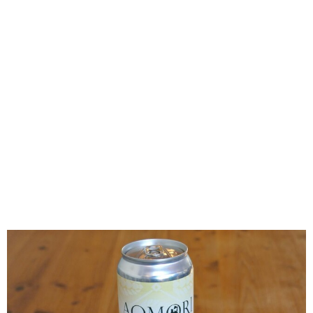
味わう一覧
麺類
ご当地グルメ
酒
スイーツ
癒す一覧
温泉
自然
宿泊
青森県
岩手県
秋田県