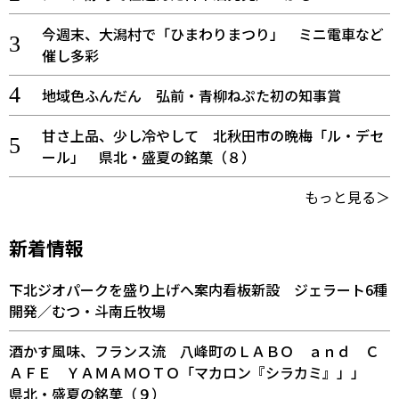
今週末、大潟村で「ひまわりまつり」 ミニ電車など
催し多彩
地域色ふんだん 弘前・青柳ねぷた初の知事賞
甘さ上品、少し冷やして 北秋田市の晩梅「ル・デセ
ール」 県北・盛夏の銘菓（８）
もっと見る＞
新着情報
下北ジオパークを盛り上げへ案内看板新設 ジェラート6種
開発／むつ・斗南丘牧場
酒かす風味、フランス流 八峰町のＬＡＢＯ ａｎｄ Ｃ
ＡＦＥ ＹＡＭＡＭＯＴＯ「マカロン『シラカミ』」」
県北・盛夏の銘菓（９）