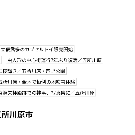
立佞武多のカプセルトイ販売開始
虫人形の中心街運行7年ぶり復活／五所川原
に桜輝き／五所川原・芦野公園
五所川原・金木で恒例の地吹雪体験
宮焼失拝殿跡での神事、写真集に／五所川原
五所川原市