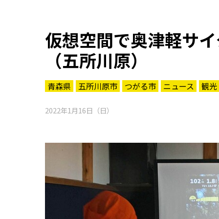
仮想空間で奥津軽サイ
（五所川原）
青森県
五所川原市
つがる市
ニュース
観光
2022年1月16日（日）
知る一覧
世界遺産
文化・歴史
パワースポット
ミステリー