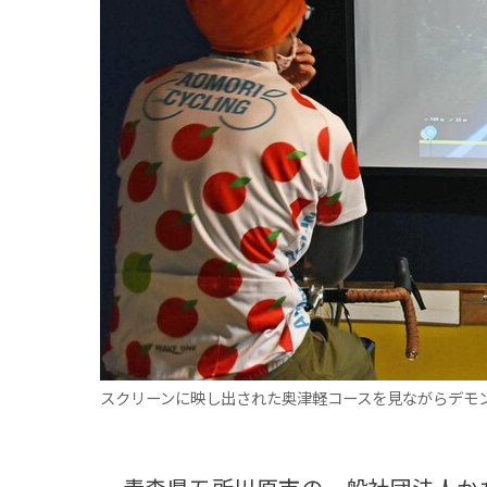
観る一覧
桜
花
紅葉
楽しむ一覧
まつり・イベント
聖地
おみやげ・特産
道の駅・産直
鉄道
アウトドア・レジャー
味わう一覧
麺類
ご当地グルメ
酒
スイーツ
癒す一覧
温泉
自然
宿泊
青森県
岩手県
秋田県
スクリーンに映し出された奥津軽コースを見ながらデモ