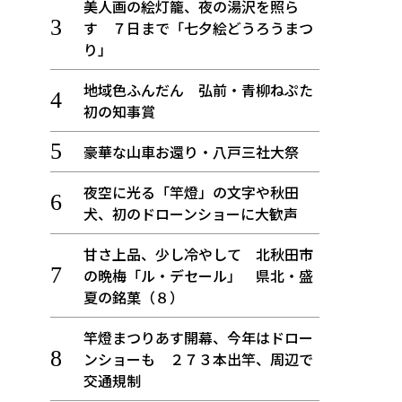
美人画の絵灯籠、夜の湯沢を照ら
す ７日まで「七夕絵どうろうまつ
り」
地域色ふんだん 弘前・青柳ねぷた
初の知事賞
豪華な山車お還り・八戸三社大祭
夜空に光る「竿燈」の文字や秋田
犬、初のドローンショーに大歓声
甘さ上品、少し冷やして 北秋田市
の晩梅「ル・デセール」 県北・盛
夏の銘菓（８）
竿燈まつりあす開幕、今年はドロー
ンショーも ２７３本出竿、周辺で
交通規制