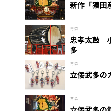
新作「猿田
青森
忠孝太鼓 
多
青森
立佞武多の
青森
立佞武多の