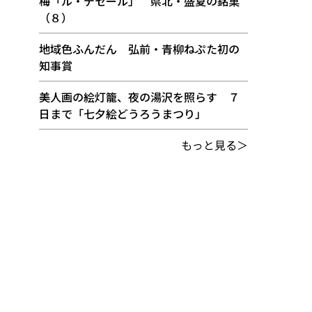
梅「ル・デセール」 県北・盛夏の銘菓
（８）
地域色ふんだん 弘前・青柳ねぷた初の
知事賞
美人画の絵灯籠、夜の湯沢を照らす ７
日まで「七夕絵どうろうまつり」
もっと見る＞