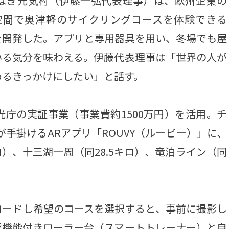
なぎ元気村（伊藤一弘代表理事）は、欧州企業の
空間で奥津軽のサイクリングコースを体験できる
を開発した。アプリと専用器具を用い、冬場でも屋
いる気分を味わえる。伊藤代表理事は「世界の人が
めるきっかけにしたい」と話す。
庁の実証事業（事業費約1500万円）を活用。チ
r.o.」が手掛けるARアプリ「ROUVY（ルービー）」に、
ロ）、十三湖一周（同28.5キロ）、竜泊ライン（同
ードし希望のコースを選択すると、事前に撮影し
信機能付きローラー台（スマートトレーナー）と自