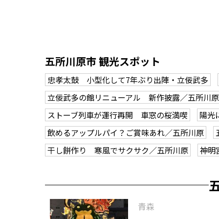
五所川原市 観光スポット
忠孝太鼓 小型化して7年ぶり出陣・立佞武多
立佞武多の館リニューアル 新作披露／五所川原
ストーブ列車が運行再開 車窓の桜満喫
陽光
飲めるアップルパイ？ご賞味あれ／五所川原
干し餅作り 寒風でサクサク／五所川原
神明
青森