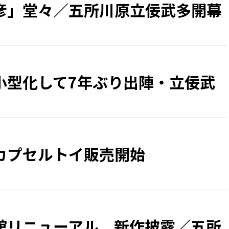
彦」堂々／五所川原立佞武多開幕
小型化して7年ぶり出陣・立佞武
カプセルトイ販売開始
館リニューアル 新作披露／五所