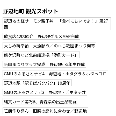
野辺地町 観光スポット
野辺地の紅サーモン親子丼 「食べにおいでよ！」第27
回
飲食店42店紹介 野辺地グルメMAP完成
大しめ縄奉納 大漁願う／のへじ祇園まつり開幕
鯵ケ沢町など北前船連携「港町カード」
祇園まつりマップ完成 野辺地小5年生作成
GMUのふるさとナビ4 野辺地・ホタグラ＆ホタっコロ
野辺地駅「駅そばパクパク」10周年
GMUのふるさとナビ3 野辺地・活ホタテ丼
縄文カード第2弾、青森県の出土品網羅
笹餅作り盛ん 旧暦の節句に合わせ／野辺地