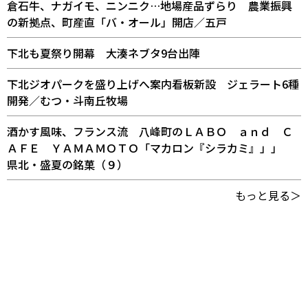
倉石牛、ナガイモ、ニンニク…地場産品ずらり 農業振興
の新拠点、町産直「バ・オール」開店／五戸
下北も夏祭り開幕 大湊ネブタ9台出陣
下北ジオパークを盛り上げへ案内看板新設 ジェラート6種
開発／むつ・斗南丘牧場
酒かす風味、フランス流 八峰町のＬＡＢＯ ａｎｄ Ｃ
ＡＦＥ ＹＡＭＡＭＯＴＯ「マカロン『シラカミ』」」
県北・盛夏の銘菓（９）
もっと見る＞