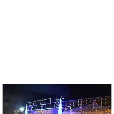
味わう一覧
麺類
ご当地グルメ
酒
スイーツ
癒す一覧
温泉
自然
宿泊
青森県
岩手県
秋田県