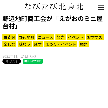
野辺地町商工会が「えがおのミニ屋
台村」
青森県
野辺地町
ニュース
観光
イベント
おすすめ
楽しむ
味わう
癒す
まつり・イベント
麺類
2021年11月24日（水）
知る一覧
世界遺産
文化・歴史
パワースポット
ミステリー
観る一覧
桜
花
紅葉
楽しむ一覧
まつり・イベント
聖地
おみやげ・特産
道の駅・産直
鉄道
アウトドア・レジャー