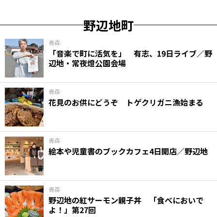
野辺地町
青森
「音楽で町に活気を」 有志、19日ライブ／野
辺地・常夜燈公園会場
青森
花見のお供にどうぞ トゲクリガニ漁始まる
青森
絵本や児童書のブックカフェ4日開店／野辺地
青森
野辺地の紅サーモン親子丼 「食べにおいで
よ！」第27回