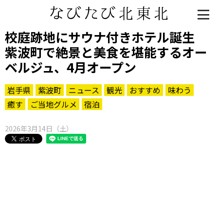
校庭跡地にサウナ付きホテル誕生
紫波町で絶景と美食を堪能するオー
ベルジュ、4月オープン
岩手県
紫波町
ニュース
観光
おすすめ
味わう
癒す
ご当地グルメ
宿泊
2026年3月14日（土）
知る一覧
世界遺産
文化・歴史
パワースポット
ミステリー
観る一覧
桜
花
紅葉
楽しむ一覧
まつり・イベント
聖地
おみやげ・特産
道の駅・産直
鉄道
アウトドア・レジャー