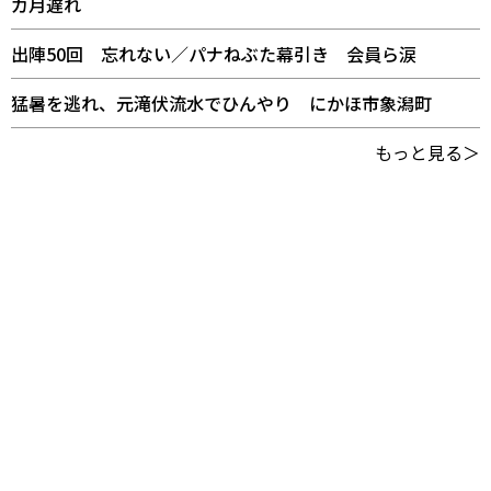
カ月遅れ
出陣50回 忘れない／パナねぶた幕引き 会員ら涙
猛暑を逃れ、元滝伏流水でひんやり にかほ市象潟町
もっと見る＞