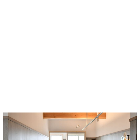
味わう一覧
麺類
ご当地グルメ
酒
スイーツ
癒す一覧
温泉
自然
宿泊
青森県
岩手県
秋田県