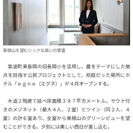
東根山を望むシックな装いの客室
紫波町東長岡の旧長岡小を活用し、農をテーマにした拠
点を目指す公民プロジェクトとして、校庭だった場所にホ
テル「ｅｇｎｅ（エグネ）」が４月オープンする。
木造２階建て延べ床面積３９７平方メートル。サウナ付
きのメゾネット（最大４人、２室）とツイン（同２人、４
室）の計６室あり、全室から東根山のグリーンビューを望
むことができる。夕刻には美しい西日が差し込む。