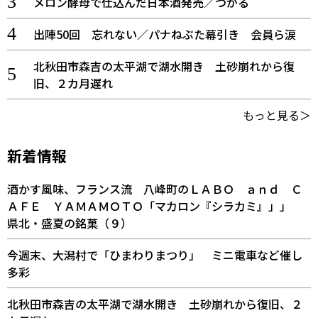
メロン酵母で仕込んだ日本酒発売／つがる
出陣50回 忘れない／パナねぶた幕引き 会員ら涙
北秋田市森吉の太平湖で湖水開き 土砂崩れから復
旧、２カ月遅れ
もっと見る＞
新着情報
酒かす風味、フランス流 八峰町のＬＡＢＯ ａｎｄ Ｃ
ＡＦＥ ＹＡＭＡＭＯＴＯ「マカロン『シラカミ』」」
県北・盛夏の銘菓（９）
今週末、大潟村で「ひまわりまつり」 ミニ電車など催し
多彩
北秋田市森吉の太平湖で湖水開き 土砂崩れから復旧、２