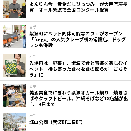
よんりん舎「黄金だしひっつみ」が大臣官房長
賞 オール紫波で全国コンクール受賞
岩手
紫波町にペット同伴可能なカフェがオープン
「fu-go」の人気クレープ初の常設店、ドッグ
ランも併設
岩手
入場料は「野菜」、紫波で食と音楽を楽しむイ
ベント 持ち寄った食材を食の匠らが「ごちそ
う」に
岩手
美酒美食でにぎわう紫波オガール祭り 焼きさ
ばやクラフトビール、沖縄そばなど18店舗が出
店 3日まで
岩手
城山公園（紫波町二日町）