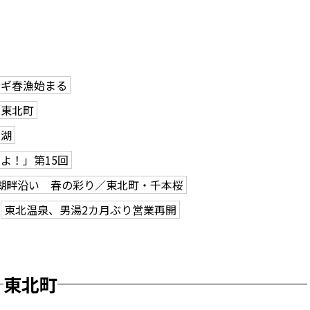
サギ春漁始まる
／東北町
ら湖
よ！」第15回
湖畔沿い 春の彩り／東北町・千本桜
東北温泉、男湯2カ月ぶり営業再開
東北町