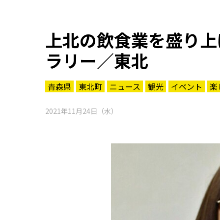
上北の飲食業を盛り上
ラリー／東北
青森県
東北町
ニュース
観光
イベント
楽
2021年11月24日（水）
知る一覧
世界遺産
文化・歴史
パワースポット
ミステリー