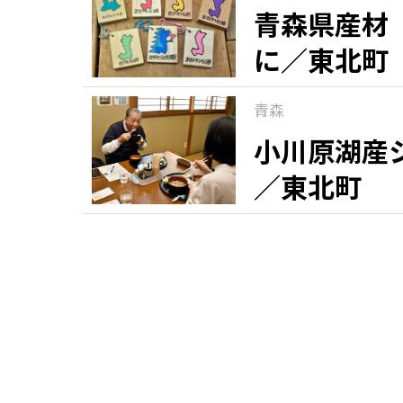
青森県産材
に／東北町
青森
小川原湖産
／東北町