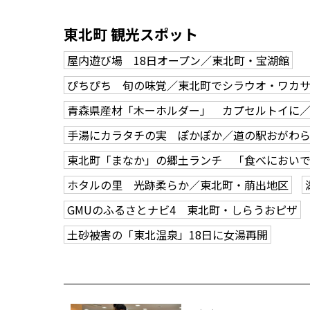
東北町 観光スポット
屋内遊び場 18日オープン／東北町・宝湖館
ぴちぴち 旬の味覚／東北町でシラウオ・ワカ
青森県産材「木ーホルダー」 カプセルトイに
手湯にカラタチの実 ぽかぽか／道の駅おがわ
東北町「まなか」の郷土ランチ 「食べにおいで
ホタルの里 光跡柔らか／東北町・萠出地区
GMUのふるさとナビ4 東北町・しらうおピザ
土砂被害の「東北温泉」18日に女湯再開