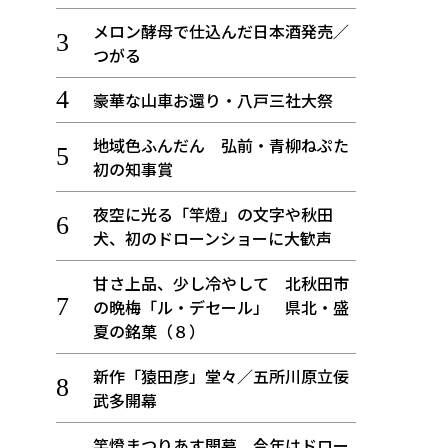
メロン酵母で仕込んだ日本酒発売／
つがる
豪華な山車お還り・八戸三社大祭
地域色ふんだん 弘前・青柳ねぷた
初の知事賞
夜空に光る「竿燈」の文字や秋田
犬、初のドローンショーに大歓声
甘さ上品、少し冷やして 北秋田市
の晩梅「ル・デセール」 県北・盛
夏の銘菓（８）
新作「猿田彦」堂々／五所川原立佞
武多開幕
竿燈まつりあす開幕、今年はドロー