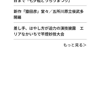
日まで「七夕絵どうろうまつり」
新作「猿田彦」堂々／五所川原立佞武多
開幕
差し手、はやし方が迫力の演技披露 エ
リアなかいちで竿燈妙技大会
もっと見る＞