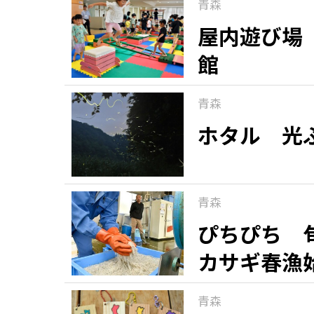
青森
屋内遊び場
館
青森
ホタル 光
青森
ぴちぴち 
カサギ春漁
青森