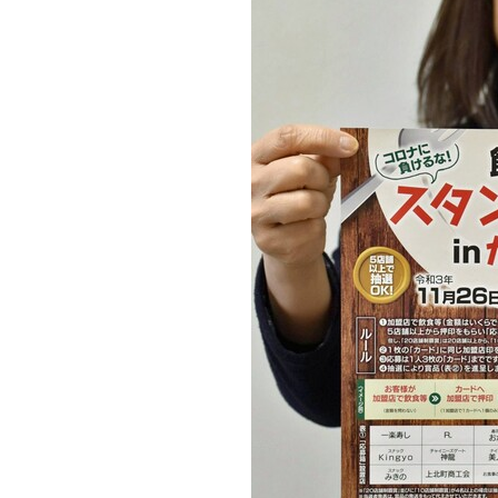
観る一覧
桜
花
紅葉
楽しむ一覧
まつり・イベント
聖地
おみやげ・特産
道の駅・産直
鉄道
アウトドア・レジャー
味わう一覧
麺類
ご当地グルメ
酒
スイーツ
癒す一覧
温泉
自然
宿泊
青森県
岩手県
秋田県